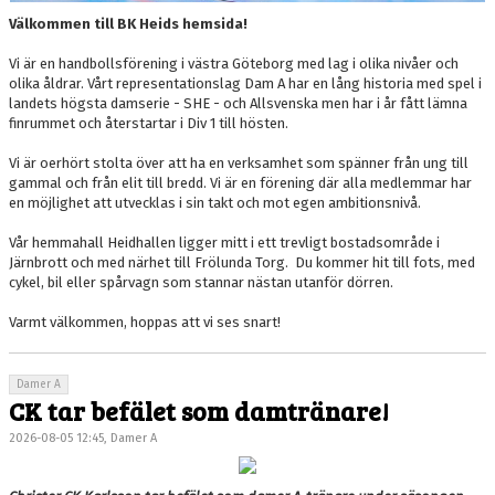
Välkommen till BK Heids hemsida!
Vi är en handbollsförening i västra Göteborg med lag i olika nivåer och
olika åldrar. Vårt representationslag Dam A har en lång historia med spel i
landets högsta damserie - SHE - och Allsvenska men har i år fått lämna
finrummet och återstartar i Div 1 till hösten.
Vi är oerhört stolta över att ha en verksamhet som spänner från ung till
gammal och från elit till bredd. Vi är en förening där alla medlemmar har
en möjlighet att utvecklas i sin takt och mot egen ambitionsnivå.
Vår hemmahall Heidhallen ligger mitt i ett trevligt bostadsområde i
Järnbrott och med närhet till Frölunda Torg. Du kommer hit till fots, med
cykel, bil eller spårvagn som stannar nästan utanför dörren.
Varmt välkommen, hoppas att vi ses snart!
Damer A
CK tar befälet som damtränare!
2026-08-05 12:45, Damer A