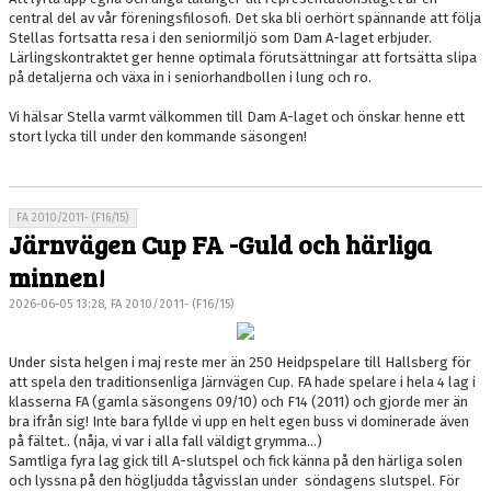
central del av vår föreningsfilosofi. Det ska bli oerhört spännande att följa
Stellas fortsatta resa i den seniormiljö som Dam A-laget erbjuder.
Lärlingskontraktet ger henne optimala förutsättningar att fortsätta slipa
på detaljerna och växa in i seniorhandbollen i lung och ro.
Vi hälsar Stella varmt välkommen till Dam A-laget och önskar henne ett
stort lycka till under den kommande säsongen!
FA 2010/2011- (F16/15)
Järnvägen Cup FA -Guld och härliga
minnen!
2026-06-05 13:28, FA 2010/2011- (F16/15)
Under sista helgen i maj reste mer än 250 Heidpspelare till Hallsberg för
att spela den traditionsenliga Järnvägen Cup. FA hade spelare i hela 4 lag i
klasserna FA (gamla säsongens 09/10) och F14 (2011) och gjorde mer än
bra ifrån sig! Inte bara fyllde vi upp en helt egen buss vi dominerade även
på fältet.. (nåja, vi var i alla fall väldigt grymma...)
Samtliga fyra lag gick till A-slutspel och fick känna på den härliga solen
och lyssna på den högljudda tågvisslan under söndagens slutspel. För