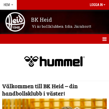
HEM
LOGGA IN
BK Heid
Vi är bollklubben från Järnbrott
HEM
OM KLUBBEN
NYHETER
VÅRA LAG/LEDARE
Välkommen till BK Heid – din
KONTAKT
handbollsklubb i väster!
KALENDER