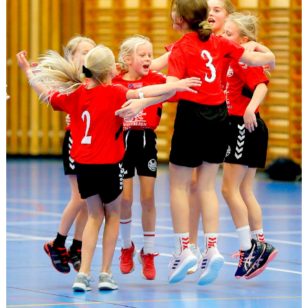
DOKUMENT
NYFIKEN PÅ HANDBOLL
HEID CUPEN
STÖTTA BK HEID - BLI MEDLEM!
HANDBOLLSGYMNASIUM
DIGITALT MATCHPROGRAM