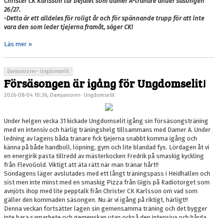
Christer CK Karlsson tar befälet som damer A-tränare under säsongen
26/27.
-Detta är ett alldeles för roligt år och för spännande trupp för att inte
vara den som leder tjejerna framåt, säger CK!
Läs mer »
Damjuniorer- Ungdomselit
Försäsongen är igång för Ungdomselit!
2026-08-04 10:36, Damjuniorer- Ungdomselit
Under helgen vecka 31 kickade Ungdomselit igång sin försäsongsträning
med en intensiv och härlig träningshelg tillsammans med Damer A. Under
ledning av lagens båda tränare fick tjejerna snabbt komma igång och
känna på både handboll, löpning, gym och lite blandad fys. Lördagen åt vi
en energirik pasta tillredd av mästerkocken Fredrik på smaskig kyckling
från FlevoGold. Viktigt att äta rätt när man tränar hårt!!
Söndagens läger avslutades med ett långt träningspass i Heidhallen och
sist men inte minst med en smaskig Pizza från Gigis på Radiotorget som
avnjöts ihop med lite pepptalk från Christer CK Karlsson om vad som
gäller den kommaden säsongen. Nu är vi igång på riktigt, härligt!!
Denna veckan fortsätter lagen sin gemensamma träning och det bygger
inte bara samarbete och gemenskap utan också den intensiva och hårda