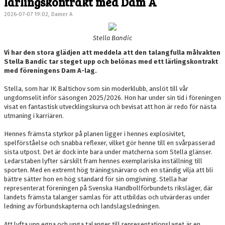
lärlingskontrakt med Dam A
2026-07-07 19:02, Damer A
Stella Bandic
Vi har den stora glädjen att meddela att den talangfulla målvakten
Stella Bandic tar steget upp och belönas med ett lärlingskontrakt
med föreningens Dam A-lag.
Stella, som har IK Baltichov som sin moderklubb, anslöt till vår
ungdomselit inför säsongen 2025/2026. Hon har under sin tid i föreningen
visat en fantastisk utvecklingskurva och bevisat att hon är redo för nästa
utmaning i karriären.
Hennes främsta styrkor på planen ligger i hennes explosivitet,
spelförståelse och snabba reflexer, vilket gör henne till en svårpasserad
sista utpost. Det är dock inte bara under matcherna som Stella glänser.
Ledarstaben lyfter särskilt fram hennes exemplariska inställning till
sporten. Med en extremt hög träningsnärvaro och en ständig vilja att bli
bättre sätter hon en hög standard för sin omgivning. Stella har
representerat föreningen på Svenska Handbollförbundets riksläger, där
landets främsta talanger samlas för att utbildas och utvärderas under
ledning av förbundskapterna och landslagsledningen.
Att lyfta upp egna och unga talanger till representationslaget är en