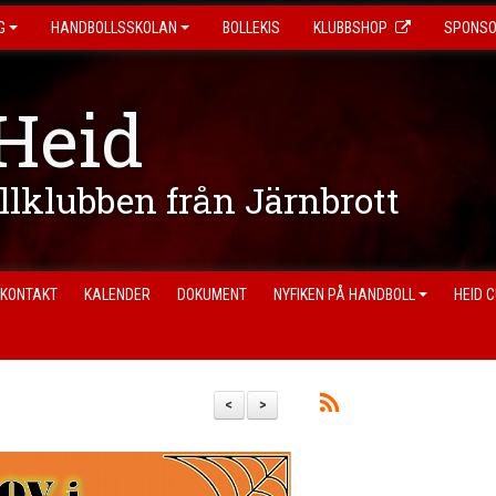
G
HANDBOLLSSKOLAN
BOLLEKIS
KLUBBSHOP
SPONS
Heid
ollklubben från Järnbrott
KONTAKT
KALENDER
DOKUMENT
NYFIKEN PÅ HANDBOLL
HEID 
<
>