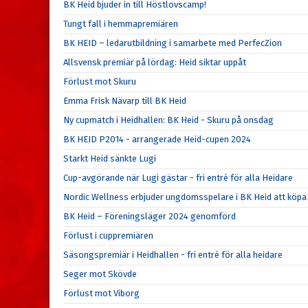
BK Heid bjuder in till Höstlovscamp!
Tungt fall i hemmapremiären
BK HEID – ledarutbildning i samarbete med PerfecZion
Allsvensk premiär på lördag: Heid siktar uppåt
Förlust mot Skuru
Emma Frisk Nävarp till BK Heid
Ny cupmatch i Heidhallen: BK Heid - Skuru på onsdag
BK HEID P2014 - arrangerade Heid-cupen 2024
Starkt Heid sänkte Lugi
Cup-avgörande när Lugi gästar - fri entré för alla Heidare
Nordic Wellness erbjuder ungdomsspelare i BK Heid att köpa 
BK Heid – Föreningsläger 2024 genomförd
Förlust i cuppremiären
Säsongspremiär i Heidhallen - fri entré för alla heidare
Seger mot Skövde
Förlust mot Viborg