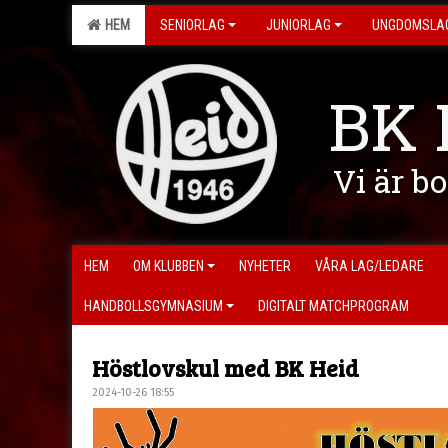
HEM
SENIORLAG
JUNIORLAG
UNGDOMSLA
BK 
Vi är b
HEM
OM KLUBBEN
NYHETER
VÅRA LAG/LEDARE
HANDBOLLSGYMNASIUM
DIGITALT MATCHPROGRAM
Höstlovskul med BK Heid
2024-10-26 18:55