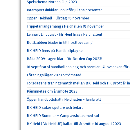
Spelschema Norden Cup 2023
Intersport dubblar upp inför julens presenter
Öppen Heidhall - lördag 18 november
Trippelarrangemang i Heidhallen 18 november
Lennart Lindqvist - Mr Heid firas i Heidhallen!
Bollklubben bjuder in till höstlovscamp!
BK HEID finns på Handbollplay.se
Båda 2009-lagen klara för Norden Cup 2023!
16 sept firar vi handbollens dag och premiär i Allsvenskan för
Föreningsläger 2023 Strömstad
Torsdagens träningsmatch mellan BK Heid och HK Drott är ins
Påminnelse om årsmöte 2023
Öppen handbollshall i Heidhallen - Järnbrott
BK HEID söker spelare och ledare
BK HEID Summer – Camp avslutas med sol
BK Heid (BK Heid UF) kallar till årsmöte 16 augusti 2023