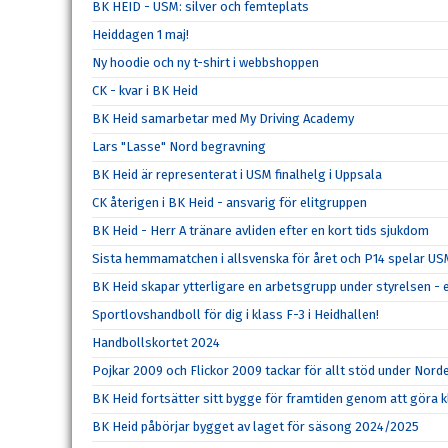
BK HEID - USM: silver och femteplats
Heiddagen 1 maj!
Ny hoodie och ny t-shirt i webbshoppen
CK - kvar i BK Heid
BK Heid samarbetar med My Driving Academy
Lars "Lasse" Nord begravning
BK Heid är representerat i USM finalhelg i Uppsala
CK återigen i BK Heid - ansvarig för elitgruppen
BK Heid - Herr A tränare avliden efter en kort tids sjukdom
Sista hemmamatchen i allsvenska för året och P14 spelar U
BK Heid skapar ytterligare en arbetsgrupp under styrelsen - 
Sportlovshandboll för dig i klass F-3 i Heidhallen!
Handbollskortet 2024
Pojkar 2009 och Flickor 2009 tackar för allt stöd under Nord
BK Heid fortsätter sitt bygge för framtiden genom att göra kl
BK Heid påbörjar bygget av laget för säsong 2024/2025