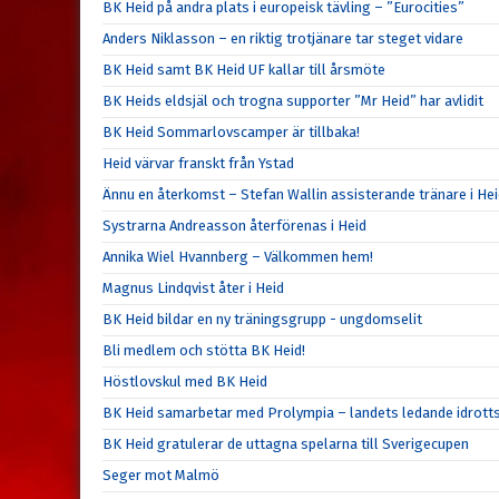
BK Heid på andra plats i europeisk tävling – ”Eurocities”
Anders Niklasson – en riktig trotjänare tar steget vidare
BK Heid samt BK Heid UF kallar till årsmöte
BK Heids eldsjäl och trogna supporter ”Mr Heid” har avlidit
BK Heid Sommarlovscamper är tillbaka!
Heid värvar franskt från Ystad
Ännu en återkomst – Stefan Wallin assisterande tränare i He
Systrarna Andreasson återförenas i Heid
Annika Wiel Hvannberg – Välkommen hem!
Magnus Lindqvist åter i Heid
BK Heid bildar en ny träningsgrupp - ungdomselit
Bli medlem och stötta BK Heid!
Höstlovskul med BK Heid
BK Heid samarbetar med Prolympia – landets ledande idrott
BK Heid gratulerar de uttagna spelarna till Sverigecupen
Seger mot Malmö