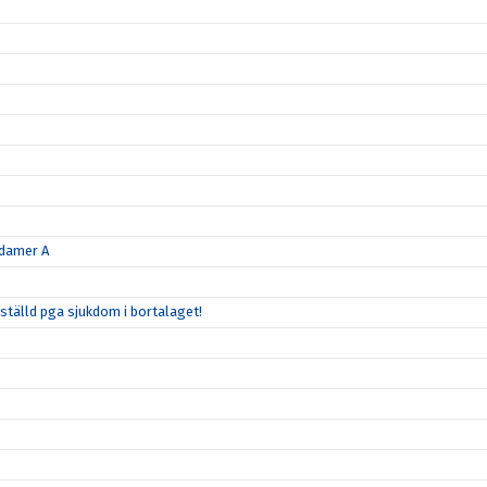
 damer A
tälld pga sjukdom i bortalaget!