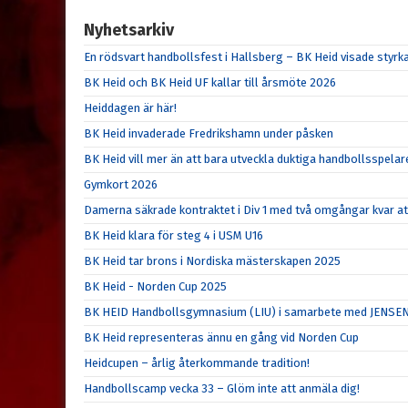
Nyhetsarkiv
En rödsvart handbollsfest i Hallsberg – BK Heid visade sty
BK Heid och BK Heid UF kallar till årsmöte 2026
Heiddagen är här!
BK Heid invaderade Fredrikshamn under påsken
BK Heid vill mer än att bara utveckla duktiga handbollsspelar
Gymkort 2026
Damerna säkrade kontraktet i Div 1 med två omgångar kvar at
BK Heid klara för steg 4 i USM U16
BK Heid tar brons i Nordiska mästerskapen 2025
BK Heid - Norden Cup 2025
BK HEID Handbollsgymnasium (LIU) i samarbete med JENSE
BK Heid representeras ännu en gång vid Norden Cup
Heidcupen – årlig återkommande tradition!
Handbollscamp vecka 33 – Glöm inte att anmäla dig!