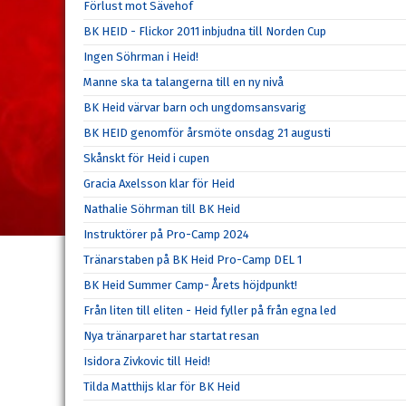
Förlust mot Sävehof
BK HEID - Flickor 2011 inbjudna till Norden Cup
Ingen Söhrman i Heid!
Manne ska ta talangerna till en ny nivå
BK Heid värvar barn och ungdomsansvarig
BK HEID genomför årsmöte onsdag 21 augusti
Skånskt för Heid i cupen
Gracia Axelsson klar för Heid
Nathalie Söhrman till BK Heid
Instruktörer på Pro-Camp 2024
Tränarstaben på BK Heid Pro-Camp DEL 1
BK Heid Summer Camp- Årets höjdpunkt!
Från liten till eliten - Heid fyller på från egna led
Nya tränarparet har startat resan
Isidora Zivkovic till Heid!
Tilda Matthijs klar för BK Heid