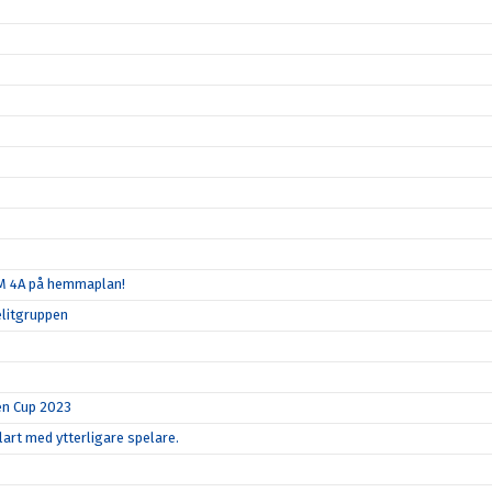
SM 4A på hemmaplan!
elitgruppen
en Cup 2023
art med ytterligare spelare.