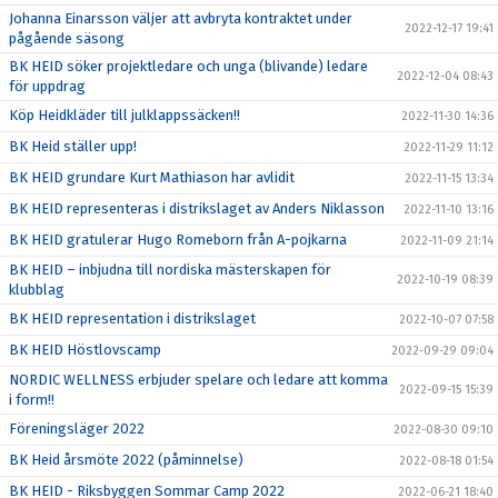
Johanna Einarsson väljer att avbryta kontraktet under
2022-12-17 19:41
pågående säsong
BK HEID söker projektledare och unga (blivande) ledare
2022-12-04 08:43
för uppdrag
Köp Heidkläder till julklappssäcken!!
2022-11-30 14:36
BK Heid ställer upp!
2022-11-29 11:12
BK HEID grundare Kurt Mathiason har avlidit
2022-11-15 13:34
BK HEID representeras i distrikslaget av Anders Niklasson
2022-11-10 13:16
BK HEID gratulerar Hugo Romeborn från A-pojkarna
2022-11-09 21:14
BK HEID – inbjudna till nordiska mästerskapen för
2022-10-19 08:39
klubblag
BK HEID representation i distrikslaget
2022-10-07 07:58
BK HEID Höstlovscamp
2022-09-29 09:04
NORDIC WELLNESS erbjuder spelare och ledare att komma
2022-09-15 15:39
i form!!
Föreningsläger 2022
2022-08-30 09:10
BK Heid årsmöte 2022 (påminnelse)
2022-08-18 01:54
BK HEID - Riksbyggen Sommar Camp 2022
2022-06-21 18:40