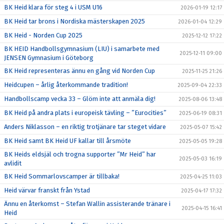
BK Heid klara för steg 4 i USM U16
2026-01-19 12:17
BK Heid tar brons i Nordiska mästerskapen 2025
2026-01-04 12:29
BK Heid - Norden Cup 2025
2025-12-12 17:22
BK HEID Handbollsgymnasium (LIU) i samarbete med
2025-12-11 09:00
JENSEN Gymnasium i Göteborg
BK Heid representeras ännu en gång vid Norden Cup
2025-11-25 21:26
Heidcupen – årlig återkommande tradition!
2025-09-04 22:33
Handbollscamp vecka 33 – Glöm inte att anmäla dig!
2025-08-06 13:48
BK Heid på andra plats i europeisk tävling – ”Eurocities”
2025-06-19 08:31
Anders Niklasson – en riktig trotjänare tar steget vidare
2025-05-07 15:42
BK Heid samt BK Heid UF kallar till årsmöte
2025-05-05 19:28
BK Heids eldsjäl och trogna supporter ”Mr Heid” har
2025-05-03 16:19
avlidit
BK Heid Sommarlovscamper är tillbaka!
2025-04-25 11:03
Heid värvar franskt från Ystad
2025-04-17 17:32
Ännu en återkomst – Stefan Wallin assisterande tränare i
2025-04-15 16:41
Heid