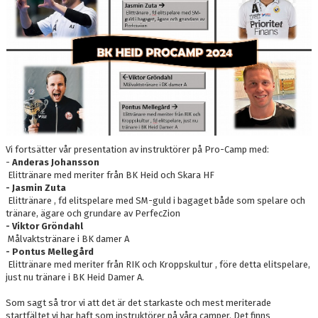
DOKUMENT
NYFIKEN PÅ HANDBOLL
HEID CUPEN
STÖTTA BK HEID - BLI MEDLEM!
HANDBOLLSGYMNASIUM
Vi fortsätter vår presentation av instruktörer på Pro-Camp med:
-
Anderas Johansson
DIGITALT MATCHPROGRAM
Elittränare med meriter från BK Heid och Skara HF
- Jasmin Zuta
Elittränare , fd elitspelare med SM-guld i bagaget både som spelare och
tränare, ägare och grundare av PerfecZion
- Viktor Gröndahl
Målvaktstränare i BK damer A
- Pontus Mellegård
Elittränare med meriter från RIK och Kroppskultur , före detta elitspelare,
just nu tränare i BK Heid Damer A.
Som sagt så tror vi att det är det starkaste och mest meriterade
startfältet vi har haft som instruktörer på våra camper. Det finns