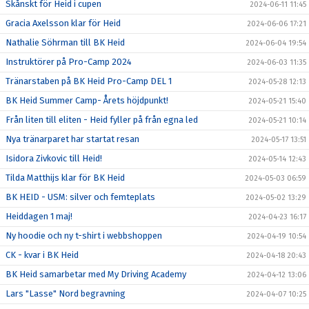
Skånskt för Heid i cupen
2024-06-11 11:45
Gracia Axelsson klar för Heid
2024-06-06 17:21
Nathalie Söhrman till BK Heid
2024-06-04 19:54
Instruktörer på Pro-Camp 2024
2024-06-03 11:35
Tränarstaben på BK Heid Pro-Camp DEL 1
2024-05-28 12:13
BK Heid Summer Camp- Årets höjdpunkt!
2024-05-21 15:40
Från liten till eliten - Heid fyller på från egna led
2024-05-21 10:14
Nya tränarparet har startat resan
2024-05-17 13:51
Isidora Zivkovic till Heid!
2024-05-14 12:43
Tilda Matthijs klar för BK Heid
2024-05-03 06:59
BK HEID - USM: silver och femteplats
2024-05-02 13:29
Heiddagen 1 maj!
2024-04-23 16:17
Ny hoodie och ny t-shirt i webbshoppen
2024-04-19 10:54
CK - kvar i BK Heid
2024-04-18 20:43
BK Heid samarbetar med My Driving Academy
2024-04-12 13:06
Lars "Lasse" Nord begravning
2024-04-07 10:25