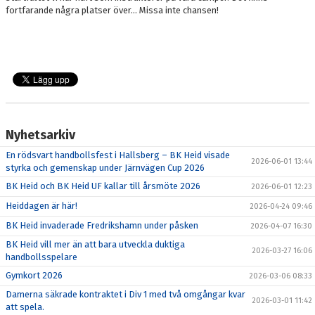
fortfarande några platser över... Missa inte chansen!
Nyhetsarkiv
En rödsvart handbollsfest i Hallsberg – BK Heid visade
2026-06-01 13:44
styrka och gemenskap under Järnvägen Cup 2026
BK Heid och BK Heid UF kallar till årsmöte 2026
2026-06-01 12:23
Heiddagen är här!
2026-04-24 09:46
BK Heid invaderade Fredrikshamn under påsken
2026-04-07 16:30
BK Heid vill mer än att bara utveckla duktiga
2026-03-27 16:06
handbollsspelare
Gymkort 2026
2026-03-06 08:33
Damerna säkrade kontraktet i Div 1 med två omgångar kvar
2026-03-01 11:42
att spela.