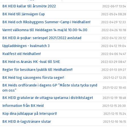
BK HEID kallar till årsmöte 2022
2022-06-17 13:54
BK Heid till Järnvägen Cup
2022-05-24 08:28
BK Heid och Riksbyggens Summer-Camp i Heidhallen!
2022-04-29 12:33
Varmt välkomna till Heiddagen 14 maj kl 10.00-14.00
2022-04-26 10:18
BK HEID A-pojkar: seriespel 2021/2022 avslutad
2022-04-12 20:12
Uppladdningen - kvalmatch 3
2022-04-12 19:04
Kvalfest vid Heidhallen!
2022-04-06 14:47
BK Heid vs Aranäs HK -kval till SHE
2022-03-29 08:47
Regler för besökare/publik till Heidhallen!!
2022-01-13 09:27
BK Heid tog säsongens första seger!
2021-12-27 12:35
BK Heids ordförande i dagens GP ”Måste sluta tycka synd
2021-12-22 10:45
om oss”
BK HEID gratulerar de uttagna spelarna i distriktslaget
2021-12-19 18:48
Information från BK Heid
2021-12-15 20:30
Köp dina julklappar på Intersport!
2021-12-15 15:24
BK HEID A-lagstränare slutar
2021-12-10 16:15