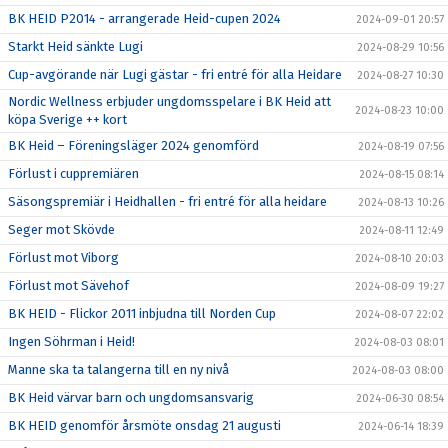
BK HEID P2014 - arrangerade Heid-cupen 2024
2024-09-01 20:57
Starkt Heid sänkte Lugi
2024-08-29 10:56
Cup-avgörande när Lugi gästar - fri entré för alla Heidare
2024-08-27 10:30
Nordic Wellness erbjuder ungdomsspelare i BK Heid att
2024-08-23 10:00
köpa Sverige ++ kort
BK Heid – Föreningsläger 2024 genomförd
2024-08-19 07:56
Förlust i cuppremiären
2024-08-15 08:14
Säsongspremiär i Heidhallen - fri entré för alla heidare
2024-08-13 10:26
Seger mot Skövde
2024-08-11 12:49
Förlust mot Viborg
2024-08-10 20:03
Förlust mot Sävehof
2024-08-09 19:27
BK HEID - Flickor 2011 inbjudna till Norden Cup
2024-08-07 22:02
Ingen Söhrman i Heid!
2024-08-03 08:01
Manne ska ta talangerna till en ny nivå
2024-08-03 08:00
BK Heid värvar barn och ungdomsansvarig
2024-06-30 08:54
BK HEID genomför årsmöte onsdag 21 augusti
2024-06-14 18:39