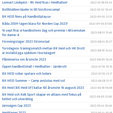
Lennart Lindqvist - Mr Heid firas i Heidhallen!
2023-10-18 09:43
Bollklubben bjuder in till höstlovscamp!
2023-10-02 10:43
BK HEID finns på Handbollplay.se
2023-09-20 21:13
Båda 2009-lagen klara för Norden Cup 2023!
2023-09-05 07:00
16 sept firar vi handbollens dag och premiär i Allsvenskan
2023-08-31 11:40
för damer A
Föreningsläger 2023 Strömstad
2023-08-24 10:27
Torsdagens träningsmatch mellan BK Heid och HK Drott
2023-08-10 14:42
är inställd pga sjukdom i bortalaget!
Påminnelse om årsmöte 2023
2023-08-09 16:25
Öppen handbollshall i Heidhallen - Järnbrott
2023-07-16 19:15
BK HEID söker spelare och ledare
2023-07-10 21:17
BK HEID Summer – Camp avslutas med sol
2023-06-28 13:17
BK Heid (BK Heid UF) kallar till årsmöte 16 augusti 2023
2023-06-18 16:08
BK Heid och Kvik Sport skapar en allians med fokus på
2023-06-05 12:00
helhet och utveckling
Järnvägen Cup 2023
2023-05-24 10:40
Heiddagen 2023
2023-05-24 10:18