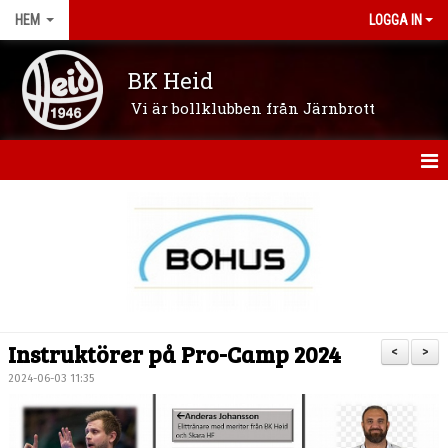
HEM
LOGGA IN
BK Heid
Vi är bollklubben från Järnbrott
HEM
OM KLUBBEN
NYHETER
VÅRA LAG/LEDARE
Instruktörer på Pro-Camp 2024
<
>
KONTAKT
2024-06-03 11:35
KALENDER