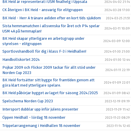
BK Heid är representerat i USM finalhelg i Uppsala
2024-04-02 21:14
CK återigen i BK Heid - ansvarig för elitgruppen
2024-03-28 17:00
BK Heid - Herr A tränare avliden efter en kort tids sjukdom
2024-03-25 21:51
Sista hemmamatchen i allsvenska för året och P14 spelar
2024-03-11 10:09
USM 4A på hemmaplan!
BK Heid skapar ytterligare en arbetsgrupp under
2024-03-09 12:00
styrelsen - elitgruppen
Sportlovshandboll för dig i klass F-3 i Heidhallen!
2024-01-30 21:00
Handbollskortet 2024
2024-01-30 12:44
Pojkar 2009 och Flickor 2009 tackar för allt stöd under
2024-01-11 22:19
Norden Cup 2023
BK Heid fortsätter sitt bygge för framtiden genom att
2024-01-09 22:01
göra klart med ytterligare spelare.
BK Heid påbörjar bygget av laget för säsong 2024/2025
2024-01-09 08:43
Spelschema Norden Cup 2023
2023-12-19 09:19
Intersport dubblar upp inför julens presenter
2023-11-29 11:42
Öppen Heidhall - lördag 18 november
2023-11-23 08:29
Trippelarrangemang i Heidhallen 18 november
2023-11-14 12:45