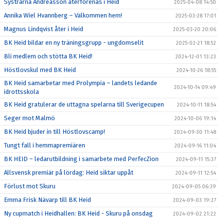
Systrarna Andreasson återförenas i Heid
2025-04-08 14:50
Annika Wiel Hvannberg – Välkommen hem!
2025-03-28 17:01
Magnus Lindqvist åter i Heid
2025-03-20 20:06
BK Heid bildar en ny träningsgrupp - ungdomselit
2025-02-21 18:52
Bli medlem och stötta BK Heid!
2024-12-01 13:23
Höstlovskul med BK Heid
2024-10-26 18:55
BK Heid samarbetar med Prolympia – landets ledande
2024-10-14 09:49
idrottsskola
BK Heid gratulerar de uttagna spelarna till Sverigecupen
2024-10-11 18:54
Seger mot Malmö
2024-10-06 19:14
BK Heid bjuder in till Höstlovscamp!
2024-09-30 11:48
Tungt fall i hemmapremiären
2024-09-16 11:04
BK HEID – ledarutbildning i samarbete med PerfecZion
2024-09-11 15:37
Allsvensk premiär på lördag: Heid siktar uppåt
2024-09-11 12:54
Förlust mot Skuru
2024-09-05 06:39
Emma Frisk Nävarp till BK Heid
2024-09-03 19:27
Ny cupmatch i Heidhallen: BK Heid - Skuru på onsdag
2024-09-02 21:22