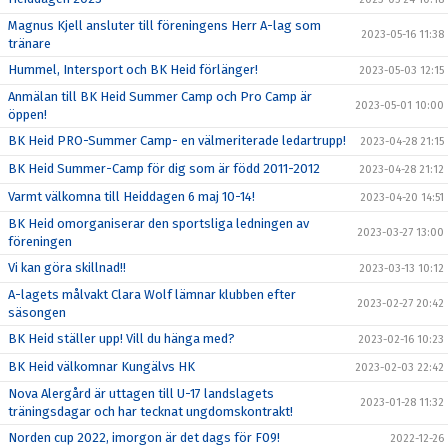
Magnus Kjell ansluter till föreningens Herr A-lag som
2023-05-16 11:38
tränare
Hummel, Intersport och BK Heid förlänger!
2023-05-03 12:15
Anmälan till BK Heid Summer Camp och Pro Camp är
2023-05-01 10:00
öppen!
BK Heid PRO-Summer Camp- en välmeriterade ledartrupp!
2023-04-28 21:15
BK Heid Summer-Camp för dig som är född 2011-2012
2023-04-28 21:12
Varmt välkomna till Heiddagen 6 maj 10-14!
2023-04-20 14:51
BK Heid omorganiserar den sportsliga ledningen av
2023-03-27 13:00
föreningen
Vi kan göra skillnad!!
2023-03-13 10:12
A-lagets målvakt Clara Wolf lämnar klubben efter
2023-02-27 20:42
säsongen
BK Heid ställer upp! Vill du hänga med?
2023-02-16 10:23
BK Heid välkomnar Kungälvs HK
2023-02-03 22:42
Nova Alergård är uttagen till U-17 landslagets
2023-01-28 11:32
träningsdagar och har tecknat ungdomskontrakt!
Norden cup 2022, imorgon är det dags för F09!
2022-12-26