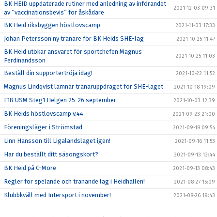
BK HEID uppdaterade rutiner med anledning av införandet
2021-12-03 09:31
av ”vaccinationsbevis” för åskådare
BK Heid riksbyggen höstlovscamp
2021-11-03 17:33
Johan Petersson ny tränare för BK Heids SHE-lag
2021-10-25 11:47
BK Heid utökar ansvaret för sportchefen Magnus
2021-10-25 11:03
Ferdinandsson
Beställ din supportertröja idag!
2021-10-22 11:52
Magnus Lindqvist lämnar tränaruppdraget för SHE-laget
2021-10-18 19:09
F18 USM Steg1 Helgen 25-26 september
2021-10-03 12:39
BK Heids höstlovscamp v.44
2021-09-23 21:00
Föreningsläger i Strömstad
2021-09-18 09:54
Linn Hansson till Ligalandslaget igen!
2021-09-16 11:53
Har du beställt ditt säsongskort?
2021-09-13 12:44
BK Heid på C-More
2021-09-13 08:43
Regler för spelande och tränande lag i Heidhallen!
2021-08-27 15:09
Klubbkväll med Intersport i november!
2021-08-26 19:43
Årsmöte Genomfört
2021-08-17 21:08