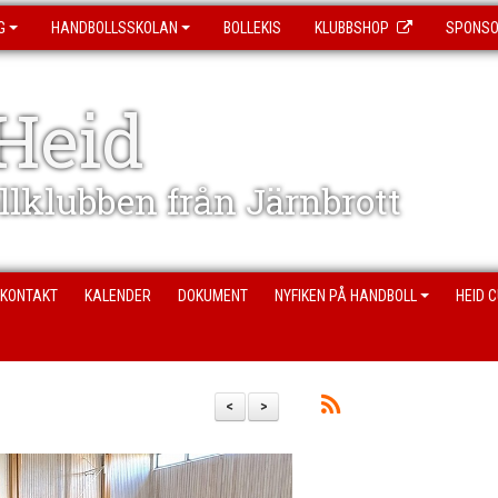
G
HANDBOLLSSKOLAN
BOLLEKIS
KLUBBSHOP
SPONS
Heid
ollklubben från Järnbrott
KONTAKT
KALENDER
DOKUMENT
NYFIKEN PÅ HANDBOLL
HEID 
<
>