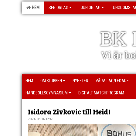
HEM
SENIORLAG
JUNIORLAG
UNGDOMSLA
BK 
Vi är b
HEM
OM KLUBBEN
NYHETER
VÅRA LAG/LEDARE
HANDBOLLSGYMNASIUM
DIGITALT MATCHPROGRAM
Isidora Zivkovic till Heid!
2024-05-14 12:43