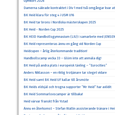
Gymkort 2026
Damerna säkrade kontraktet i Div 1 med två omgångar kvar at
BK Heid klara för steg 4 i USM U16
BK Heid tar brons i Nordiska mästerskapen 2025
BK Heid - Norden Cup 2025
BK HEID Handbollsgymnasium (LIU) i samarbete med JENSE
BK Heid representeras ännu en gång vid Norden Cup
Heidcupen – årlig återkommande tradition!
Handbollscamp vecka 33 – Glöm inte att anmäla dig!
BK Heid på andra plats i europeisk tävling – ”Eurocities”
Anders Niklasson – en riktig trotjänare tar steget vidare
BK Heid samt BK Heid UF kallar till årsmöte
BK Heids eldsjäl och trogna supporter ”Mr Heid” har avlidit
BK Heid Sommarlovscamper är tillbaka!
Heid värvar franskt från Ystad
Ännu en återkomst – Stefan Wallin assisterande tränare i He