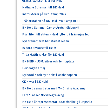
Gracia Axelsson klar för Heid
Nathalie Söhrman till BK Heid
Instruktörer på Pro-Camp 2024
Tränarstaben på BK Heid Pro-Camp DEL 1
BK Heid Summer Camp- Årets höjdpunkt!
Från liten till eliten - Heid fyller på från egna led
Nya tränarparet har startat resan
Isidora Zivkovic till Heid!
Tilda Matthijs klar för BK Heid
BK HEID - USM: silver och femteplats
Heiddagen 1 maj!
Ny hoodie och ny t-shirt i webbshoppen
CK - kvar i BK Heid
BK Heid samarbetar med My Driving Academy
Lars "Lasse" Nord begravning
BK Heid är representerat i USM finalhelg i Uppsala