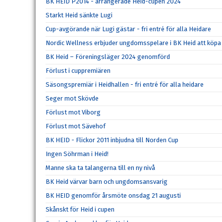
BK HEID P2014 - arrangerade Heid-cupen 2024
Starkt Heid sänkte Lugi
Cup-avgörande när Lugi gästar - fri entré för alla Heidare
Nordic Wellness erbjuder ungdomsspelare i BK Heid att köpa 
BK Heid – Föreningsläger 2024 genomförd
Förlust i cuppremiären
Säsongspremiär i Heidhallen - fri entré för alla heidare
Seger mot Skövde
Förlust mot Viborg
Förlust mot Sävehof
BK HEID - Flickor 2011 inbjudna till Norden Cup
Ingen Söhrman i Heid!
Manne ska ta talangerna till en ny nivå
BK Heid värvar barn och ungdomsansvarig
BK HEID genomför årsmöte onsdag 21 augusti
Skånskt för Heid i cupen