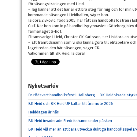
försäsongsträningen med Heid.
– Jag känner att det här är ett bra steg för mig och för min u
kommande säsongen i Heidhallen, säger hon.
Isidora Zivkovic, född 2005, har fått sin handbollsfostran i E
Guif. När hon kom in på handbollsgymnasiet i Göteborg blev de
farmarlaget S-hof.
Elitansvarige i Heid, Christer CK Karlsson, ser i Isidora en 
– Ett framtidsnamn som vi ska kunna göra till elitspelare och 
laget redan den här säsongen, säger CK.
Välkommen till BK Heid, Isidora!
Nyhetsarkiv
En rödsvart handbollsfest i Hallsberg – BK Heid visade sty
BK Heid och BK Heid UF kallar till årsmöte 2026
Heiddagen är här!
BK Heid invaderade Fredrikshamn under påsken
BK Heid vill mer än att bara utveckla duktiga handbollsspelar