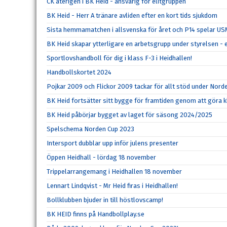
CK återigen i BK Heid - ansvarig för elitgruppen
BK Heid - Herr A tränare avliden efter en kort tids sjukdom
Sista hemmamatchen i allsvenska för året och P14 spelar U
BK Heid skapar ytterligare en arbetsgrupp under styrelsen - 
Sportlovshandboll för dig i klass F-3 i Heidhallen!
Handbollskortet 2024
Pojkar 2009 och Flickor 2009 tackar för allt stöd under Nord
BK Heid fortsätter sitt bygge för framtiden genom att göra kl
BK Heid påbörjar bygget av laget för säsong 2024/2025
Spelschema Norden Cup 2023
Intersport dubblar upp inför julens presenter
Öppen Heidhall - lördag 18 november
Trippelarrangemang i Heidhallen 18 november
Lennart Lindqvist - Mr Heid firas i Heidhallen!
Bollklubben bjuder in till höstlovscamp!
BK HEID finns på Handbollplay.se