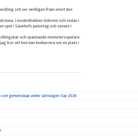
tveckling och ser verkligen fram emot den
skilstuna, i moderklubben Göksten och sedan i
t spel i Sävehofs juniorlag och senare i
utvecklingsbar och spännande niometersspelare.
jag tror att hon kan konkurrera om en plats i
rka och gemenskap under Järnvägen Cup 2026
e