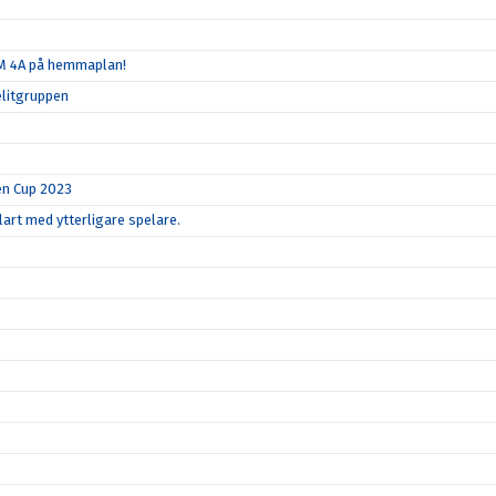
SM 4A på hemmaplan!
elitgruppen
en Cup 2023
art med ytterligare spelare.