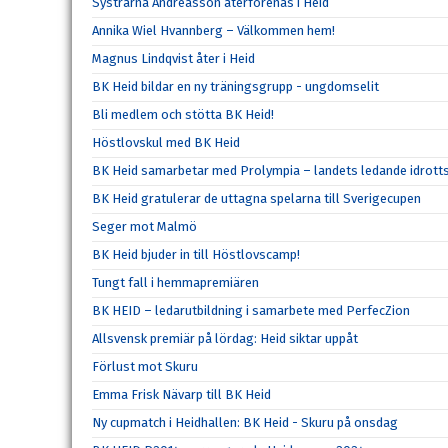
Systrarna Andreasson återförenas i Heid
Annika Wiel Hvannberg – Välkommen hem!
Magnus Lindqvist åter i Heid
BK Heid bildar en ny träningsgrupp - ungdomselit
Bli medlem och stötta BK Heid!
Höstlovskul med BK Heid
BK Heid samarbetar med Prolympia – landets ledande idrott
BK Heid gratulerar de uttagna spelarna till Sverigecupen
Seger mot Malmö
BK Heid bjuder in till Höstlovscamp!
Tungt fall i hemmapremiären
BK HEID – ledarutbildning i samarbete med PerfecZion
Allsvensk premiär på lördag: Heid siktar uppåt
Förlust mot Skuru
Emma Frisk Nävarp till BK Heid
Ny cupmatch i Heidhallen: BK Heid - Skuru på onsdag