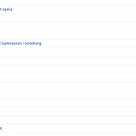
t spela.
N Gymnasium i Göteborg
id