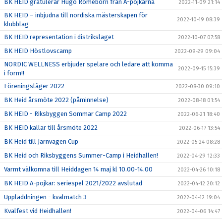
BK HEID gratulerar Hugo Romeborn från A-pojkarna
2022-11-09 21:14
BK HEID – inbjudna till nordiska mästerskapen för
2022-10-19 08:39
klubblag
BK HEID representation i distrikslaget
2022-10-07 07:58
BK HEID Höstlovscamp
2022-09-29 09:04
NORDIC WELLNESS erbjuder spelare och ledare att komma
2022-09-15 15:39
i form!!
Föreningsläger 2022
2022-08-30 09:10
BK Heid årsmöte 2022 (påminnelse)
2022-08-18 01:54
BK HEID - Riksbyggen Sommar Camp 2022
2022-06-21 18:40
BK HEID kallar till årsmöte 2022
2022-06-17 13:54
BK Heid till Järnvägen Cup
2022-05-24 08:28
BK Heid och Riksbyggens Summer-Camp i Heidhallen!
2022-04-29 12:33
Varmt välkomna till Heiddagen 14 maj kl 10.00-14.00
2022-04-26 10:18
BK HEID A-pojkar: seriespel 2021/2022 avslutad
2022-04-12 20:12
Uppladdningen - kvalmatch 3
2022-04-12 19:04
Kvalfest vid Heidhallen!
2022-04-06 14:47