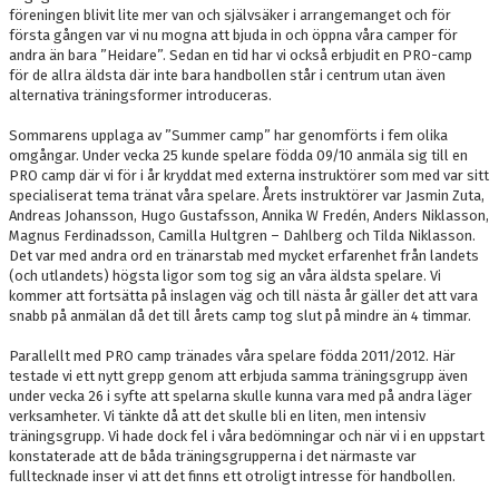
föreningen blivit lite mer van och självsäker i arrangemanget och för
första gången var vi nu mogna att bjuda in och öppna våra camper för
andra än bara ”Heidare”. Sedan en tid har vi också erbjudit en PRO-camp
för de allra äldsta där inte bara handbollen står i centrum utan även
alternativa träningsformer introduceras.
Sommarens upplaga av ”Summer camp” har genomförts i fem olika
omgångar. Under vecka 25 kunde spelare födda 09/10 anmäla sig till en
PRO camp där vi för i år kryddat med externa instruktörer som med var sitt
specialiserat tema tränat våra spelare. Årets instruktörer var Jasmin Zuta,
Andreas Johansson, Hugo Gustafsson, Annika W Fredén, Anders Niklasson,
Magnus Ferdinadsson, Camilla Hultgren – Dahlberg och Tilda Niklasson.
Det var med andra ord en tränarstab med mycket erfarenhet från landets
(och utlandets) högsta ligor som tog sig an våra äldsta spelare. Vi
kommer att fortsätta på inslagen väg och till nästa år gäller det att vara
snabb på anmälan då det till årets camp tog slut på mindre än 4 timmar.
Parallellt med PRO camp tränades våra spelare födda 2011/2012. Här
testade vi ett nytt grepp genom att erbjuda samma träningsgrupp även
under vecka 26 i syfte att spelarna skulle kunna vara med på andra läger
verksamheter. Vi tänkte då att det skulle bli en liten, men intensiv
träningsgrupp. Vi hade dock fel i våra bedömningar och när vi i en uppstart
konstaterade att de båda träningsgrupperna i det närmaste var
fulltecknade inser vi att det finns ett otroligt intresse för handbollen.