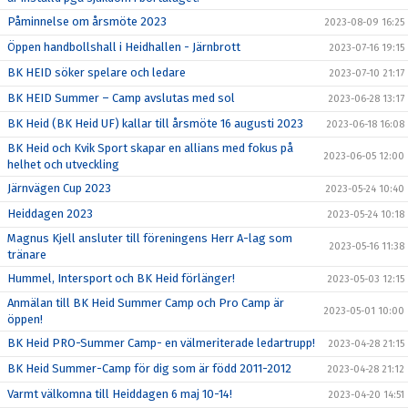
Påminnelse om årsmöte 2023
2023-08-09 16:25
Öppen handbollshall i Heidhallen - Järnbrott
2023-07-16 19:15
BK HEID söker spelare och ledare
2023-07-10 21:17
BK HEID Summer – Camp avslutas med sol
2023-06-28 13:17
BK Heid (BK Heid UF) kallar till årsmöte 16 augusti 2023
2023-06-18 16:08
BK Heid och Kvik Sport skapar en allians med fokus på
2023-06-05 12:00
helhet och utveckling
Järnvägen Cup 2023
2023-05-24 10:40
Heiddagen 2023
2023-05-24 10:18
Magnus Kjell ansluter till föreningens Herr A-lag som
2023-05-16 11:38
tränare
Hummel, Intersport och BK Heid förlänger!
2023-05-03 12:15
Anmälan till BK Heid Summer Camp och Pro Camp är
2023-05-01 10:00
öppen!
BK Heid PRO-Summer Camp- en välmeriterade ledartrupp!
2023-04-28 21:15
BK Heid Summer-Camp för dig som är född 2011-2012
2023-04-28 21:12
Varmt välkomna till Heiddagen 6 maj 10-14!
2023-04-20 14:51