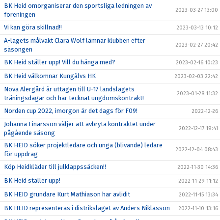
BK Heid omorganiserar den sportsliga ledningen av
2023-03-27 13:00
föreningen
Vi kan göra skillnad!!
2023-03-13 10:12
A-lagets målvakt Clara Wolf lämnar klubben efter
2023-02-27 20:42
säsongen
BK Heid ställer upp! Vill du hänga med?
2023-02-16 10:23
BK Heid välkomnar Kungälvs HK
2023-02-03 22:42
Nova Alergård är uttagen till U-17 landslagets
2023-01-28 11:32
träningsdagar och har tecknat ungdomskontrakt!
Norden cup 2022, imorgon är det dags för F09!
2022-12-26
Johanna Einarsson väljer att avbryta kontraktet under
2022-12-17 19:41
pågående säsong
BK HEID söker projektledare och unga (blivande) ledare
2022-12-04 08:43
för uppdrag
Köp Heidkläder till julklappssäcken!!
2022-11-30 14:36
BK Heid ställer upp!
2022-11-29 11:12
BK HEID grundare Kurt Mathiason har avlidit
2022-11-15 13:34
BK HEID representeras i distrikslaget av Anders Niklasson
2022-11-10 13:16