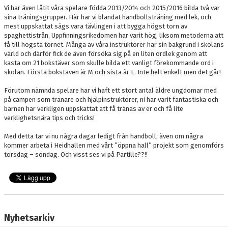
Vi har även låtit våra spelare födda 2013/2014 och 2015/2016 bilda två var
sina träningsgrupper. Här har vi blandat handbollsträning med lek, och
mest uppskattat sägs vara tävlingen i att bygga högst torn av
spaghettistrån. Uppfinningsrikedomen har varit hög, liksom metoderna att
få till högsta tornet. Många av våra instruktörer har sin bakgrund i skolans
värld och därför fick de även försöka sig på en liten ordlek genom att
kasta om 21 bokstäver som skulle bilda ett vanligt förekommande ord i
skolan. Första bokstaven är M och sista är L. Inte helt enkelt men det går!
Förutom nämnda spelare har vi haft ett stort antal äldre ungdomar med
på campen som tränare och hjälpinstruktörer, ni har varit fantastiska och
barnen har verkligen uppskattat att få tränas av er och få lite
verklighetsnära tips och tricks!
Med detta tar vi nu några dagar ledigt från handboll, även om några
kommer arbeta i Heidhallen med vårt ”öppna hall” projekt som genomförs
torsdag – söndag. Och visst ses vi på Partille??!!
Nyhetsarkiv