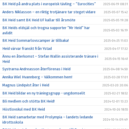
BK Heid på andra plats i europeisk tävling – ”Eurocities”
2025-06-19 08:31
Anders Niklasson – en riktig trotjänare tar steget vidare
2025-05-07 15:42
BK Heid samt BK Heid UF kallar till årsmöte
2025-05-05 19:28
BK Heids eldsjäl och trogna supporter ”Mr Heid” har
2025-05-03 16:19
avlidit
BK Heid Sommarlovscamper är tillbaka!
2025-04-25 11:03
Heid värvar franskt från Ystad
2025-04-17 17:32
Ännu en återkomst – Stefan Wallin assisterande tränare i
2025-04-15 16:41
Heid
Systrarna Andreasson återförenas i Heid
2025-04-08 14:50
Annika Wiel Hvannberg – Välkommen hem!
2025-03-28 17:01
Magnus Lindqvist åter i Heid
2025-03-20 20:06
BK Heid bildar en ny träningsgrupp - ungdomselit
2025-02-21 18:52
Bli medlem och stötta BK Heid!
2024-12-01 13:23
Höstlovskul med BK Heid
2024-10-26 18:55
BK Heid samarbetar med Prolympia – landets ledande
2024-10-14 09:49
idrottsskola