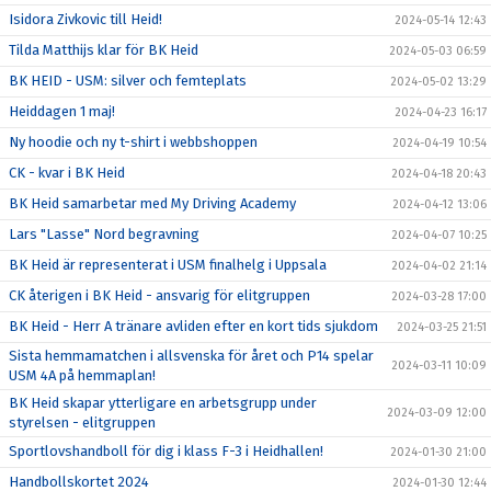
Isidora Zivkovic till Heid!
2024-05-14 12:43
Tilda Matthijs klar för BK Heid
2024-05-03 06:59
BK HEID - USM: silver och femteplats
2024-05-02 13:29
Heiddagen 1 maj!
2024-04-23 16:17
Ny hoodie och ny t-shirt i webbshoppen
2024-04-19 10:54
CK - kvar i BK Heid
2024-04-18 20:43
BK Heid samarbetar med My Driving Academy
2024-04-12 13:06
Lars "Lasse" Nord begravning
2024-04-07 10:25
BK Heid är representerat i USM finalhelg i Uppsala
2024-04-02 21:14
CK återigen i BK Heid - ansvarig för elitgruppen
2024-03-28 17:00
BK Heid - Herr A tränare avliden efter en kort tids sjukdom
2024-03-25 21:51
Sista hemmamatchen i allsvenska för året och P14 spelar
2024-03-11 10:09
USM 4A på hemmaplan!
BK Heid skapar ytterligare en arbetsgrupp under
2024-03-09 12:00
styrelsen - elitgruppen
Sportlovshandboll för dig i klass F-3 i Heidhallen!
2024-01-30 21:00
Handbollskortet 2024
2024-01-30 12:44