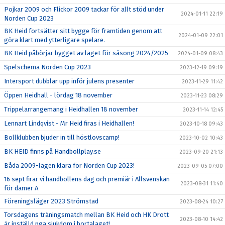
Pojkar 2009 och Flickor 2009 tackar för allt stöd under
2024-01-11 22:19
Norden Cup 2023
BK Heid fortsätter sitt bygge för framtiden genom att
2024-01-09 22:01
göra klart med ytterligare spelare.
BK Heid påbörjar bygget av laget för säsong 2024/2025
2024-01-09 08:43
Spelschema Norden Cup 2023
2023-12-19 09:19
Intersport dubblar upp inför julens presenter
2023-11-29 11:42
Öppen Heidhall - lördag 18 november
2023-11-23 08:29
Trippelarrangemang i Heidhallen 18 november
2023-11-14 12:45
Lennart Lindqvist - Mr Heid firas i Heidhallen!
2023-10-18 09:43
Bollklubben bjuder in till höstlovscamp!
2023-10-02 10:43
BK HEID finns på Handbollplay.se
2023-09-20 21:13
Båda 2009-lagen klara för Norden Cup 2023!
2023-09-05 07:00
16 sept firar vi handbollens dag och premiär i Allsvenskan
2023-08-31 11:40
för damer A
Föreningsläger 2023 Strömstad
2023-08-24 10:27
Torsdagens träningsmatch mellan BK Heid och HK Drott
2023-08-10 14:42
är inställd pga sjukdom i bortalaget!