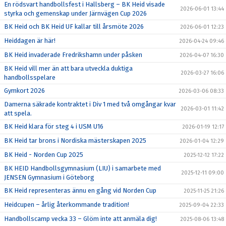
En rödsvart handbollsfest i Hallsberg – BK Heid visade
2026-06-01 13:44
styrka och gemenskap under Järnvägen Cup 2026
BK Heid och BK Heid UF kallar till årsmöte 2026
2026-06-01 12:23
Heiddagen är här!
2026-04-24 09:46
BK Heid invaderade Fredrikshamn under påsken
2026-04-07 16:30
BK Heid vill mer än att bara utveckla duktiga
2026-03-27 16:06
handbollsspelare
Gymkort 2026
2026-03-06 08:33
Damerna säkrade kontraktet i Div 1 med två omgångar kvar
2026-03-01 11:42
att spela.
BK Heid klara för steg 4 i USM U16
2026-01-19 12:17
BK Heid tar brons i Nordiska mästerskapen 2025
2026-01-04 12:29
BK Heid - Norden Cup 2025
2025-12-12 17:22
BK HEID Handbollsgymnasium (LIU) i samarbete med
2025-12-11 09:00
JENSEN Gymnasium i Göteborg
BK Heid representeras ännu en gång vid Norden Cup
2025-11-25 21:26
Heidcupen – årlig återkommande tradition!
2025-09-04 22:33
Handbollscamp vecka 33 – Glöm inte att anmäla dig!
2025-08-06 13:48