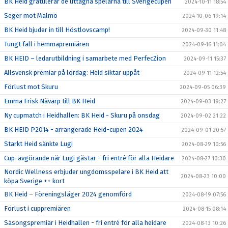
BK Heid gratulerar de uttagna spelarna till Sverigecupen
2024-10-11 18:54
Seger mot Malmö
2024-10-06 19:14
BK Heid bjuder in till Höstlovscamp!
2024-09-30 11:48
Tungt fall i hemmapremiären
2024-09-16 11:04
BK HEID – ledarutbildning i samarbete med PerfecZion
2024-09-11 15:37
Allsvensk premiär på lördag: Heid siktar uppåt
2024-09-11 12:54
Förlust mot Skuru
2024-09-05 06:39
Emma Frisk Nävarp till BK Heid
2024-09-03 19:27
Ny cupmatch i Heidhallen: BK Heid - Skuru på onsdag
2024-09-02 21:22
BK HEID P2014 - arrangerade Heid-cupen 2024
2024-09-01 20:57
Starkt Heid sänkte Lugi
2024-08-29 10:56
Cup-avgörande när Lugi gästar - fri entré för alla Heidare
2024-08-27 10:30
Nordic Wellness erbjuder ungdomsspelare i BK Heid att
2024-08-23 10:00
köpa Sverige ++ kort
BK Heid – Föreningsläger 2024 genomförd
2024-08-19 07:56
Förlust i cuppremiären
2024-08-15 08:14
Säsongspremiär i Heidhallen - fri entré för alla heidare
2024-08-13 10:26