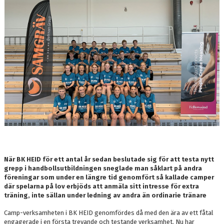
DOKUMENT
NYFIKEN PÅ HANDBOLL
HEID CUPEN
STÖTTA BK HEID - BLI MEDLEM!
HANDBOLLSGYMNASIUM
DIGITALT MATCHPROGRAM
När BK HEID för ett antal år sedan beslutade sig för att testa nytt
grepp i handbollsutbildningen sneglade man såklart på andra
föreningar som under en längre tid genomfört så kallade camper
där spelarna på lov erbjöds att anmäla sitt intresse för extra
träning, inte sällan under ledning av andra än ordinarie tränare
Camp-verksamheten i BK HEID genomfördes då med den ära av ett fåtal
engagerade i en första trevande och testande verksamhet. Nu har