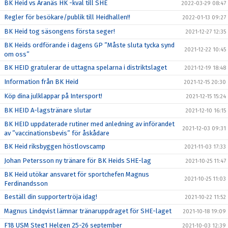
BK Heid vs Aranäs HK -kval till SHE
2022-03-29 08:47
Regler för besökare/publik till Heidhallen!!
2022-01-13 09:27
BK Heid tog säsongens första seger!
2021-12-27 12:35
BK Heids ordförande i dagens GP ”Måste sluta tycka synd
2021-12-22 10:45
om oss”
BK HEID gratulerar de uttagna spelarna i distriktslaget
2021-12-19 18:48
Information från BK Heid
2021-12-15 20:30
Köp dina julklappar på Intersport!
2021-12-15 15:24
BK HEID A-lagstränare slutar
2021-12-10 16:15
BK HEID uppdaterade rutiner med anledning av införandet
2021-12-03 09:31
av ”vaccinationsbevis” för åskådare
BK Heid riksbyggen höstlovscamp
2021-11-03 17:33
Johan Petersson ny tränare för BK Heids SHE-lag
2021-10-25 11:47
BK Heid utökar ansvaret för sportchefen Magnus
2021-10-25 11:03
Ferdinandsson
Beställ din supportertröja idag!
2021-10-22 11:52
Magnus Lindqvist lämnar tränaruppdraget för SHE-laget
2021-10-18 19:09
F18 USM Steg1 Helgen 25-26 september
2021-10-03 12:39