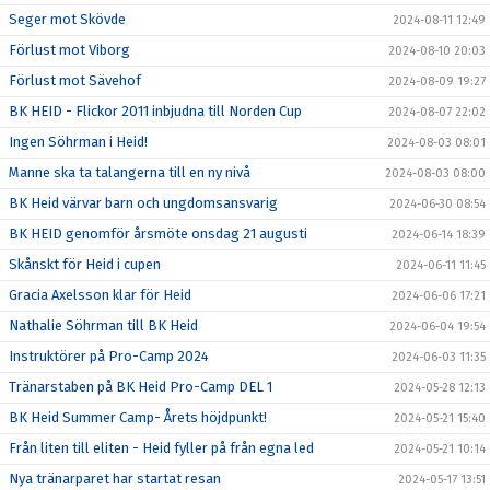
Seger mot Skövde
2024-08-11 12:49
Förlust mot Viborg
2024-08-10 20:03
Förlust mot Sävehof
2024-08-09 19:27
BK HEID - Flickor 2011 inbjudna till Norden Cup
2024-08-07 22:02
Ingen Söhrman i Heid!
2024-08-03 08:01
Manne ska ta talangerna till en ny nivå
2024-08-03 08:00
BK Heid värvar barn och ungdomsansvarig
2024-06-30 08:54
BK HEID genomför årsmöte onsdag 21 augusti
2024-06-14 18:39
Skånskt för Heid i cupen
2024-06-11 11:45
Gracia Axelsson klar för Heid
2024-06-06 17:21
Nathalie Söhrman till BK Heid
2024-06-04 19:54
Instruktörer på Pro-Camp 2024
2024-06-03 11:35
Tränarstaben på BK Heid Pro-Camp DEL 1
2024-05-28 12:13
BK Heid Summer Camp- Årets höjdpunkt!
2024-05-21 15:40
Från liten till eliten - Heid fyller på från egna led
2024-05-21 10:14
Nya tränarparet har startat resan
2024-05-17 13:51