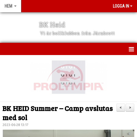
HEM
LOGGA IN
BK Heid
Vi är bollklubben från Järnbrott
HEM
OM KLUBBEN
NYHETER
VÅRA LAG/LEDARE
BK HEID Summer – Camp avslutas
<
>
KONTAKT
med sol
2023-06-28 13:17
KALENDER