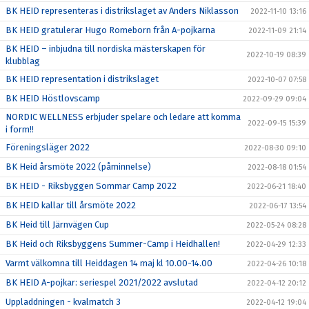
BK HEID representeras i distrikslaget av Anders Niklasson
2022-11-10 13:16
BK HEID gratulerar Hugo Romeborn från A-pojkarna
2022-11-09 21:14
BK HEID – inbjudna till nordiska mästerskapen för
2022-10-19 08:39
klubblag
BK HEID representation i distrikslaget
2022-10-07 07:58
BK HEID Höstlovscamp
2022-09-29 09:04
NORDIC WELLNESS erbjuder spelare och ledare att komma
2022-09-15 15:39
i form!!
Föreningsläger 2022
2022-08-30 09:10
BK Heid årsmöte 2022 (påminnelse)
2022-08-18 01:54
BK HEID - Riksbyggen Sommar Camp 2022
2022-06-21 18:40
BK HEID kallar till årsmöte 2022
2022-06-17 13:54
BK Heid till Järnvägen Cup
2022-05-24 08:28
BK Heid och Riksbyggens Summer-Camp i Heidhallen!
2022-04-29 12:33
Varmt välkomna till Heiddagen 14 maj kl 10.00-14.00
2022-04-26 10:18
BK HEID A-pojkar: seriespel 2021/2022 avslutad
2022-04-12 20:12
Uppladdningen - kvalmatch 3
2022-04-12 19:04