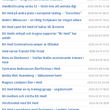
Handbollscamp vecka 33 – Glöm inte att anmäla dig!
2025-08-06 13:48
BK Heid på andra plats i europeisk tävling – ”Eurocities”
2025-06-19 08:31
Anders Niklasson – en riktig trotjänare tar steget vidare
2025-05-07 15:42
BK Heid samt BK Heid UF kallar till årsmöte
2025-05-05 19:28
BK Heids eldsjäl och trogna supporter ”Mr Heid” har
2025-05-03 16:19
avlidit
BK Heid Sommarlovscamper är tillbaka!
2025-04-25 11:03
Heid värvar franskt från Ystad
2025-04-17 17:32
Ännu en återkomst – Stefan Wallin assisterande tränare i
2025-04-15 16:41
Heid
Systrarna Andreasson återförenas i Heid
2025-04-08 14:50
Annika Wiel Hvannberg – Välkommen hem!
2025-03-28 17:01
Magnus Lindqvist åter i Heid
2025-03-20 20:06
BK Heid bildar en ny träningsgrupp - ungdomselit
2025-02-21 18:52
Bli medlem och stötta BK Heid!
2024-12-01 13:23
Höstlovskul med BK Heid
2024-10-26 18:55
BK Heid samarbetar med Prolympia – landets ledande