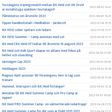
Torsdagens träningsmatch mellan BK Heid och HK Drott
2023-08-10 14:42
är inställd pga sjukdom i bortalaget!
Påminnelse om årsmöte 2023
2023-08-09 16:25
Öppen handbollshall i Heidhallen - Järnbrott
2023-07-16 19:15
BK HEID söker spelare och ledare
2023-07-10 21:17
BK HEID Summer – Camp avslutas med sol
2023-06-28 13:17
BK Heid (BK Heid UF) kallar till årsmöte 16 augusti 2023
2023-06-18 16:08
BK Heid och Kvik Sport skapar en allians med fokus på
2023-06-05 12:00
helhet och utveckling
Järnvägen Cup 2023
2023-05-24 10:40
Heiddagen 2023
2023-05-24 10:18
Magnus Kjell ansluter till föreningens Herr A-lag som
2023-05-16 11:38
tränare
Hummel, Intersport och BK Heid förlänger!
2023-05-03 12:15
Anmälan till BK Heid Summer Camp och Pro Camp är
2023-05-01 10:00
öppen!
BK Heid PRO-Summer Camp- en välmeriterade ledartrupp!
2023-04-28 21:15
BK Heid Summer-Camp för dig som är född 2011-2012
2023-04-28 21:12