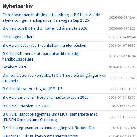
Nyhetsarkiv
En rödsvart handbollsfest i Hallsberg – BK Heid visade
2026-06-01 13:44
styrka och gemenskap under Järnvägen Cup 2026
BK Heid och BK Heid UF kallar till årsmöte 2026
2026-06-01 12:23
Heiddagen är här!
2026-04-24 09:46
BK Heid invaderade Fredrikshamn under påsken
2026-04-07 16:30
BK Heid vill mer än att bara utveckla duktiga
2026-03-27 16:06
handbollsspelare
Gymkort 2026
2026-03-06 08:33
Damerna säkrade kontraktet i Div 1 med två omgångar kvar
2026-03-01 11:42
att spela.
BK Heid klara för steg 4 i USM U16
2026-01-19 12:17
BK Heid tar brons i Nordiska mästerskapen 2025
2026-01-04 12:29
BK Heid - Norden Cup 2025
2025-12-12 17:22
BK HEID Handbollsgymnasium (LIU) i samarbete med
2025-12-11 09:00
JENSEN Gymnasium i Göteborg
BK Heid representeras ännu en gång vid Norden Cup
2025-11-25 21:26
Heidcupen – årlig återkommande tradition!
2025-09-04 22:33