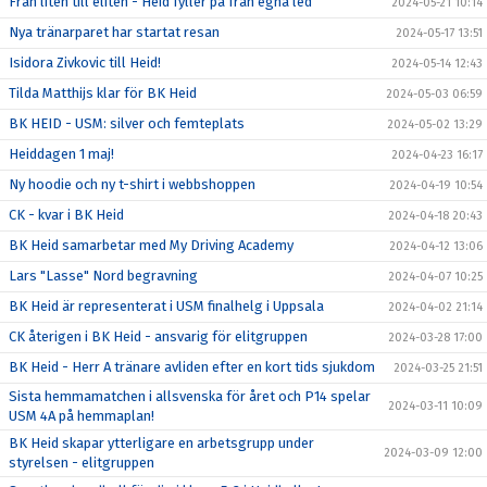
Från liten till eliten - Heid fyller på från egna led
2024-05-21 10:14
Nya tränarparet har startat resan
2024-05-17 13:51
Isidora Zivkovic till Heid!
2024-05-14 12:43
Tilda Matthijs klar för BK Heid
2024-05-03 06:59
BK HEID - USM: silver och femteplats
2024-05-02 13:29
Heiddagen 1 maj!
2024-04-23 16:17
Ny hoodie och ny t-shirt i webbshoppen
2024-04-19 10:54
CK - kvar i BK Heid
2024-04-18 20:43
BK Heid samarbetar med My Driving Academy
2024-04-12 13:06
Lars "Lasse" Nord begravning
2024-04-07 10:25
BK Heid är representerat i USM finalhelg i Uppsala
2024-04-02 21:14
CK återigen i BK Heid - ansvarig för elitgruppen
2024-03-28 17:00
BK Heid - Herr A tränare avliden efter en kort tids sjukdom
2024-03-25 21:51
Sista hemmamatchen i allsvenska för året och P14 spelar
2024-03-11 10:09
USM 4A på hemmaplan!
BK Heid skapar ytterligare en arbetsgrupp under
2024-03-09 12:00
styrelsen - elitgruppen