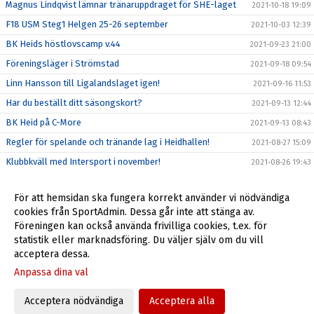
Magnus Lindqvist lämnar tränaruppdraget för SHE-laget
2021-10-18 19:09
F18 USM Steg1 Helgen 25-26 september
2021-10-03 12:39
BK Heids höstlovscamp v.44
2021-09-23 21:00
Föreningsläger i Strömstad
2021-09-18 09:54
Linn Hansson till Ligalandslaget igen!
2021-09-16 11:53
Har du beställt ditt säsongskort?
2021-09-13 12:44
BK Heid på C-More
2021-09-13 08:43
Regler för spelande och tränande lag i Heidhallen!
2021-08-27 15:09
Klubbkväll med Intersport i november!
2021-08-26 19:43
Årsmöte Genomfört
2021-08-17 21:08
För att hemsidan ska fungera korrekt använder vi nödvändiga
Hanna Wedenby spelar EM i sommar!
2021-06-16 16:53
cookies från SportAdmin. Dessa går inte att stänga av.
BK Heid hälsar sin nya sportchef Magnus Ferdinandsson
Föreningen kan också använda frivilliga cookies, t.ex. för
2021-06-08 08:21
välkommen!
statistik eller marknadsföring. Du väljer själv om du vill
acceptera dessa.
Anpassa dina val
Cookie-inställningar
Gå till Webbversion
Acceptera nödvändiga
Acceptera alla