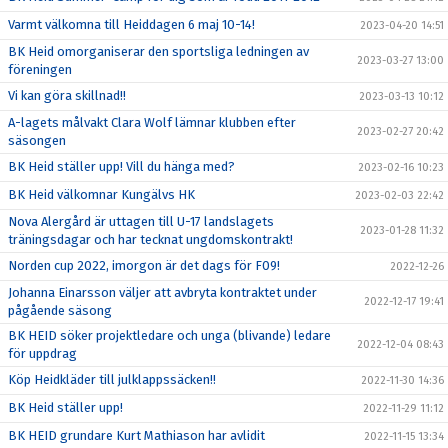
Varmt välkomna till Heiddagen 6 maj 10-14!
2023-04-20 14:51
BK Heid omorganiserar den sportsliga ledningen av
2023-03-27 13:00
föreningen
Vi kan göra skillnad!!
2023-03-13 10:12
A-lagets målvakt Clara Wolf lämnar klubben efter
2023-02-27 20:42
säsongen
BK Heid ställer upp! Vill du hänga med?
2023-02-16 10:23
BK Heid välkomnar Kungälvs HK
2023-02-03 22:42
Nova Alergård är uttagen till U-17 landslagets
2023-01-28 11:32
träningsdagar och har tecknat ungdomskontrakt!
Norden cup 2022, imorgon är det dags för F09!
2022-12-26
Johanna Einarsson väljer att avbryta kontraktet under
2022-12-17 19:41
pågående säsong
BK HEID söker projektledare och unga (blivande) ledare
2022-12-04 08:43
för uppdrag
Köp Heidkläder till julklappssäcken!!
2022-11-30 14:36
BK Heid ställer upp!
2022-11-29 11:12
BK HEID grundare Kurt Mathiason har avlidit
2022-11-15 13:34