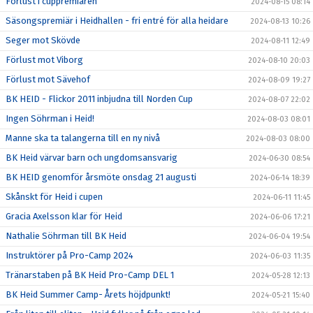
Förlust i cuppremiären
2024-08-15 08:14
Säsongspremiär i Heidhallen - fri entré för alla heidare
2024-08-13 10:26
Seger mot Skövde
2024-08-11 12:49
Förlust mot Viborg
2024-08-10 20:03
Förlust mot Sävehof
2024-08-09 19:27
BK HEID - Flickor 2011 inbjudna till Norden Cup
2024-08-07 22:02
Ingen Söhrman i Heid!
2024-08-03 08:01
Manne ska ta talangerna till en ny nivå
2024-08-03 08:00
BK Heid värvar barn och ungdomsansvarig
2024-06-30 08:54
BK HEID genomför årsmöte onsdag 21 augusti
2024-06-14 18:39
Skånskt för Heid i cupen
2024-06-11 11:45
Gracia Axelsson klar för Heid
2024-06-06 17:21
Nathalie Söhrman till BK Heid
2024-06-04 19:54
Instruktörer på Pro-Camp 2024
2024-06-03 11:35
Tränarstaben på BK Heid Pro-Camp DEL 1
2024-05-28 12:13
BK Heid Summer Camp- Årets höjdpunkt!
2024-05-21 15:40