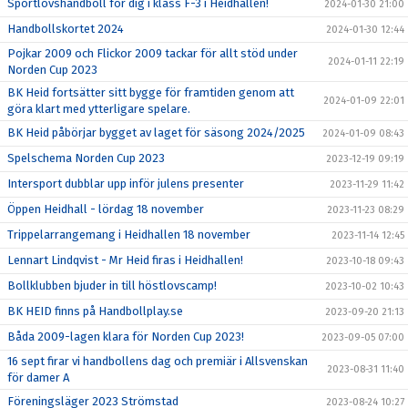
Sportlovshandboll för dig i klass F-3 i Heidhallen!
2024-01-30 21:00
Handbollskortet 2024
2024-01-30 12:44
Pojkar 2009 och Flickor 2009 tackar för allt stöd under
2024-01-11 22:19
Norden Cup 2023
BK Heid fortsätter sitt bygge för framtiden genom att
2024-01-09 22:01
göra klart med ytterligare spelare.
BK Heid påbörjar bygget av laget för säsong 2024/2025
2024-01-09 08:43
Spelschema Norden Cup 2023
2023-12-19 09:19
Intersport dubblar upp inför julens presenter
2023-11-29 11:42
Öppen Heidhall - lördag 18 november
2023-11-23 08:29
Trippelarrangemang i Heidhallen 18 november
2023-11-14 12:45
Lennart Lindqvist - Mr Heid firas i Heidhallen!
2023-10-18 09:43
Bollklubben bjuder in till höstlovscamp!
2023-10-02 10:43
BK HEID finns på Handbollplay.se
2023-09-20 21:13
Båda 2009-lagen klara för Norden Cup 2023!
2023-09-05 07:00
16 sept firar vi handbollens dag och premiär i Allsvenskan
2023-08-31 11:40
för damer A
Föreningsläger 2023 Strömstad
2023-08-24 10:27