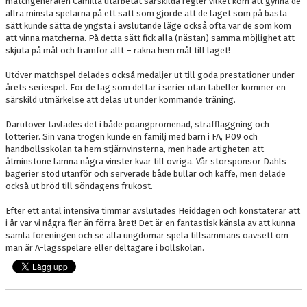
matchgeneralen Camilla utarbetat särskilda regler vilket kom att gynna de
allra minsta spelarna på ett sätt som gjorde att de laget som på bästa
sätt kunde sätta de yngsta i avslutande läge också ofta var de som kom
att vinna matcherna. På detta sätt fick alla (nästan) samma möjlighet att
skjuta på mål och framför allt – räkna hem mål till laget!
Utöver matchspel delades också medaljer ut till goda prestationer under
årets seriespel. För de lag som deltar i serier utan tabeller kommer en
särskild utmärkelse att delas ut under kommande träning.
Därutöver tävlades det i både poängpromenad, straffläggning och
lotterier. Sin vana trogen kunde en familj med barn i FA, P09 och
handbollsskolan ta hem stjärnvinsterna, men hade artigheten att
åtminstone lämna några vinster kvar till övriga. Vår storsponsor Dahls
bagerier stod utanför och serverade både bullar och kaffe, men delade
också ut bröd till söndagens frukost.
Efter ett antal intensiva timmar avslutades Heiddagen och konstaterar att
i år var vi några fler än förra året! Det är en fantastisk känsla av att kunna
samla föreningen och se alla ungdomar spela tillsammans oavsett om
man är A-lagsspelare eller deltagare i bollskolan.