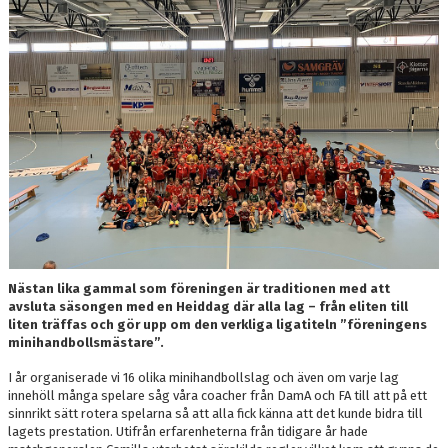
DOKUMENT
NYFIKEN PÅ HANDBOLL
HEID CUPEN
STÖTTA BK HEID - BLI MEDLEM!
HANDBOLLSGYMNASIUM
DIGITALT MATCHPROGRAM
Nästan lika gammal som föreningen är traditionen med att
avsluta säsongen med en Heiddag där alla lag – från eliten till
liten träffas och gör upp om den verkliga ligatiteln ”föreningens
minihandbollsmästare”.
I år organiserade vi 16 olika minihandbollslag och även om varje lag
innehöll många spelare såg våra coacher från DamA och FA till att på ett
sinnrikt sätt rotera spelarna så att alla fick känna att det kunde bidra till
lagets prestation. Utifrån erfarenheterna från tidigare år hade