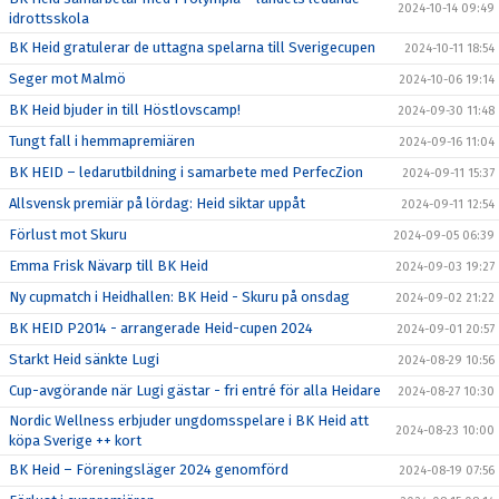
2024-10-14 09:49
idrottsskola
BK Heid gratulerar de uttagna spelarna till Sverigecupen
2024-10-11 18:54
Seger mot Malmö
2024-10-06 19:14
BK Heid bjuder in till Höstlovscamp!
2024-09-30 11:48
Tungt fall i hemmapremiären
2024-09-16 11:04
BK HEID – ledarutbildning i samarbete med PerfecZion
2024-09-11 15:37
Allsvensk premiär på lördag: Heid siktar uppåt
2024-09-11 12:54
Förlust mot Skuru
2024-09-05 06:39
Emma Frisk Nävarp till BK Heid
2024-09-03 19:27
Ny cupmatch i Heidhallen: BK Heid - Skuru på onsdag
2024-09-02 21:22
BK HEID P2014 - arrangerade Heid-cupen 2024
2024-09-01 20:57
Starkt Heid sänkte Lugi
2024-08-29 10:56
Cup-avgörande när Lugi gästar - fri entré för alla Heidare
2024-08-27 10:30
Nordic Wellness erbjuder ungdomsspelare i BK Heid att
2024-08-23 10:00
köpa Sverige ++ kort
BK Heid – Föreningsläger 2024 genomförd
2024-08-19 07:56