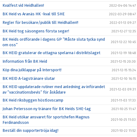
Kvalfest vid Heidhallen!
2022-04-06 14:47
BK Heid vs Aranäs HK -kval till SHE
2022-03-29 08:47
Regler för besökare/publik till Heidhallen!!
2022-01-13 09:27
BK Heid tog säsongens första seger!
2021-12-27 12:35
BK Heids ordförande i dagens GP ”Måste sluta tycka synd
2021-12-22 10:45
om oss”
BK HEID gratulerar de uttagna spelarna i distriktslaget
2021-12-19 18:48
Information från BK Heid
2021-12-15 20:30
Köp dina julklappar på Intersport!
2021-12-15 15:24
BK HEID A-lagstränare slutar
2021-12-10 16:15
BK HEID uppdaterade rutiner med anledning av införandet
2021-12-03 09:31
av ”vaccinationsbevis” för åskådare
BK Heid riksbyggen höstlovscamp
2021-11-03 17:33
Johan Petersson ny tränare för BK Heids SHE-lag
2021-10-25 11:47
BK Heid utökar ansvaret för sportchefen Magnus
2021-10-25 11:03
Ferdinandsson
Beställ din supportertröja idag!
2021-10-22 11:52