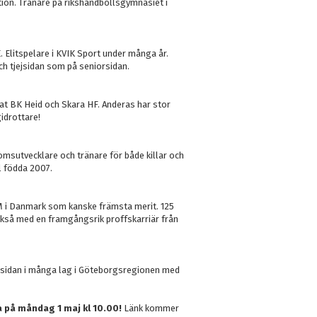
ion. Tränare på rikshandbollsgymnasiet i
. Elitspelare i KVIK Sport under många år.
ch tjejsidan som på seniorsidan.
nat BK Heid och Skara HF. Anderas har stor
idrottare!
msutvecklare och tränare för både killar och
ll födda 2007.
M i Danmark som kanske främsta merit. 125
kså med en framgångsrik proffskarriär från
amsidan i många lag i Göteborgsregionen med
a på måndag 1 maj kl 10.00!
Länk kommer