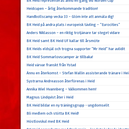
BK Heid representeras ännu en gång vid Norden Cup
Heidcupen – årlig återkommande tradition!
Handbollscamp vecka 33 – Glöm inte att anmäla dig!
BK Heid på andra plats i europeisk tävling – ”Eurocities”
Anders Niklasson – en riktig trotjänare tar steget vidare
BK Heid samt BK Heid UF kallar till årsmöte
BK Heids eldsjäl och trogna supporter ”Mr Heid” har avlidit
BK Heid Sommarlovscamper är tillbaka!
Heid värvar franskt från Ystad
Ännu en återkomst – Stefan Wallin assisterande tränare i He
Systrarna Andreasson återförenas i Heid
Annika Wiel Hvannberg – Välkommen hem!
Magnus Lindqvist åter i Heid
BK Heid bildar en ny träningsgrupp - ungdomselit
Bli medlem och stötta BK Heid!
Höstlovskul med BK Heid