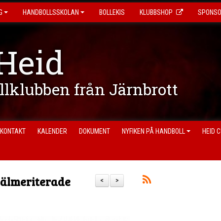
G
HANDBOLLSSKOLAN
BOLLEKIS
KLUBBSHOP
SPONS
Heid
ollklubben från Järnbrott
KONTAKT
KALENDER
DOKUMENT
NYFIKEN PÅ HANDBOLL
HEID 
älmeriterade
<
>