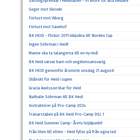
Säsongspremiär i Heidhallen - fri entré för alla heidare
Seger mot Skövde
Förlust mot Viborg
Förlust mot Sävehof
BK HEID - Flickor 2011 inbjudna till Norden Cup
Ingen Söhrman i Heid!
Manne ska ta talangerna till en ny nivå
BK Heid värvar barn och ungdomsansvarig
BK HEID genomför årsmöte onsdag 21 augusti
Skånskt för Heid i cupen
Gracia Axelsson klar för Heid
Nathalie Söhrman till BK Heid
Instruktörer på Pro-Camp 2024
Tränarstaben på BK Heid Pro-Camp DEL 1
BK Heid Summer Camp- Årets höjdpunkt!
Från liten till eliten - Heid fyller på från egna led