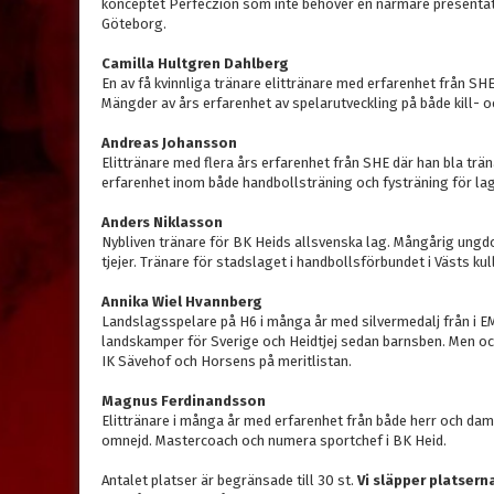
konceptet Perfeczion som inte behöver en närmare presentat
Göteborg.
Camilla Hultgren Dahlberg
En av få kvinnliga tränare elittränare med erfarenhet från SHE
Mängder av års erfarenhet av spelarutveckling på både kill- o
Andreas Johansson
Elittränare med flera års erfarenhet från SHE där han bla trä
erfarenhet inom både handbollsträning och fysträning för lag
Anders Niklasson
Nybliven tränare för BK Heids allsvenska lag. Mångårig ungdo
tjejer. Tränare för stadslaget i handbollsförbundet i Västs ku
Annika Wiel Hvannberg
Landslagsspelare på H6 i många år med silvermedalj från i E
landskamper för Sverige och Heidtjej sedan barnsben. Men oc
IK Sävehof och Horsens på meritlistan.
Magnus Ferdinandsson
Elittränare i många år med erfarenhet från både herr och d
omnejd. Mastercoach och numera sportchef i BK Heid.
Antalet platser är begränsade till 30 st.
Vi släpper platsern