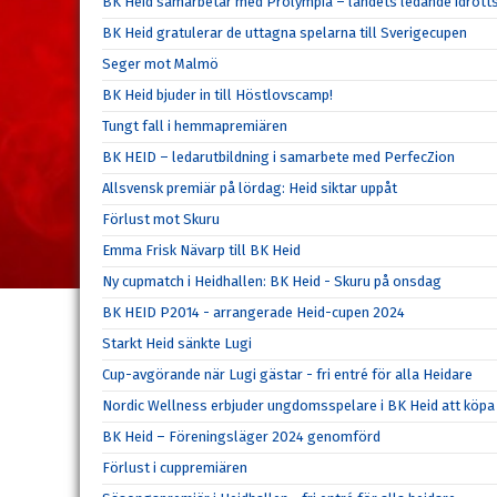
BK Heid samarbetar med Prolympia – landets ledande idrott
BK Heid gratulerar de uttagna spelarna till Sverigecupen
Seger mot Malmö
BK Heid bjuder in till Höstlovscamp!
Tungt fall i hemmapremiären
BK HEID – ledarutbildning i samarbete med PerfecZion
Allsvensk premiär på lördag: Heid siktar uppåt
Förlust mot Skuru
Emma Frisk Nävarp till BK Heid
Ny cupmatch i Heidhallen: BK Heid - Skuru på onsdag
BK HEID P2014 - arrangerade Heid-cupen 2024
Starkt Heid sänkte Lugi
Cup-avgörande när Lugi gästar - fri entré för alla Heidare
Nordic Wellness erbjuder ungdomsspelare i BK Heid att köpa 
BK Heid – Föreningsläger 2024 genomförd
Förlust i cuppremiären