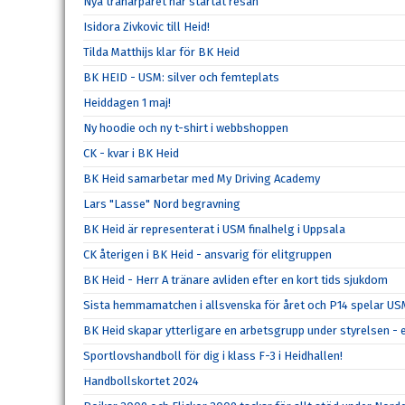
Nya tränarparet har startat resan
Isidora Zivkovic till Heid!
Tilda Matthijs klar för BK Heid
BK HEID - USM: silver och femteplats
Heiddagen 1 maj!
Ny hoodie och ny t-shirt i webbshoppen
CK - kvar i BK Heid
BK Heid samarbetar med My Driving Academy
Lars "Lasse" Nord begravning
BK Heid är representerat i USM finalhelg i Uppsala
CK återigen i BK Heid - ansvarig för elitgruppen
BK Heid - Herr A tränare avliden efter en kort tids sjukdom
Sista hemmamatchen i allsvenska för året och P14 spelar U
BK Heid skapar ytterligare en arbetsgrupp under styrelsen - 
Sportlovshandboll för dig i klass F-3 i Heidhallen!
Handbollskortet 2024