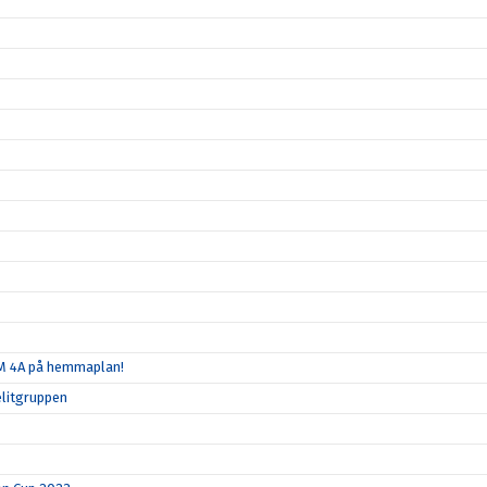
SM 4A på hemmaplan!
elitgruppen