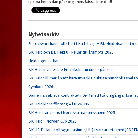
upp på hemsidan på morgonen. Missa inte det!!
Nyhetsarkiv
En rödsvart handbollsfest i Hallsberg – BK Heid visade sty
BK Heid och BK Heid UF kallar till årsmöte 2026
Heiddagen är här!
BK Heid invaderade Fredrikshamn under påsken
BK Heid vill mer än att bara utveckla duktiga handbollsspelar
Gymkort 2026
Damerna säkrade kontraktet i Div 1 med två omgångar kvar at
BK Heid klara för steg 4 i USM U16
BK Heid tar brons i Nordiska mästerskapen 2025
BK Heid - Norden Cup 2025
BK HEID Handbollsgymnasium (LIU) i samarbete med JENSE