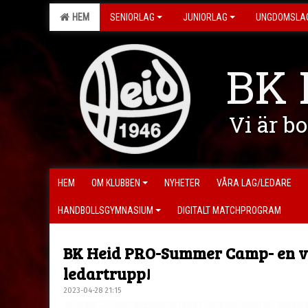
HEM
SENIORLAG
JUNIORLAG
UNGDOMSLA
BK 
Vi är b
HEM
OM KLUBBEN
NYHETER
VÅRA LAG/LEDARE
HANDBOLLSGYMNASIUM
DIGITALT MATCHPROGRAM
BK Heid PRO-Summer Camp- en v
ledartrupp!
2023-04-28 21:15