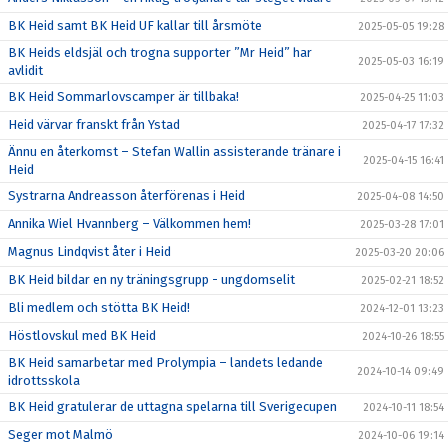
BK Heid samt BK Heid UF kallar till årsmöte
2025-05-05 19:28
BK Heids eldsjäl och trogna supporter ”Mr Heid” har
2025-05-03 16:19
avlidit
BK Heid Sommarlovscamper är tillbaka!
2025-04-25 11:03
Heid värvar franskt från Ystad
2025-04-17 17:32
Ännu en återkomst – Stefan Wallin assisterande tränare i
2025-04-15 16:41
Heid
Systrarna Andreasson återförenas i Heid
2025-04-08 14:50
Annika Wiel Hvannberg – Välkommen hem!
2025-03-28 17:01
Magnus Lindqvist åter i Heid
2025-03-20 20:06
BK Heid bildar en ny träningsgrupp - ungdomselit
2025-02-21 18:52
Bli medlem och stötta BK Heid!
2024-12-01 13:23
Höstlovskul med BK Heid
2024-10-26 18:55
BK Heid samarbetar med Prolympia – landets ledande
2024-10-14 09:49
idrottsskola
BK Heid gratulerar de uttagna spelarna till Sverigecupen
2024-10-11 18:54
Seger mot Malmö
2024-10-06 19:14