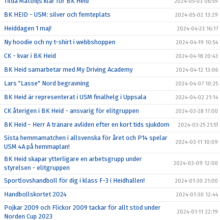
Tilda Matthijs klar för BK Heid
2024-05-03 06:59
BK HEID - USM: silver och femteplats
2024-05-02 13:29
Heiddagen 1 maj!
2024-04-23 16:17
Ny hoodie och ny t-shirt i webbshoppen
2024-04-19 10:54
CK - kvar i BK Heid
2024-04-18 20:43
BK Heid samarbetar med My Driving Academy
2024-04-12 13:06
Lars "Lasse" Nord begravning
2024-04-07 10:25
BK Heid är representerat i USM finalhelg i Uppsala
2024-04-02 21:14
CK återigen i BK Heid - ansvarig för elitgruppen
2024-03-28 17:00
BK Heid - Herr A tränare avliden efter en kort tids sjukdom
2024-03-25 21:51
Sista hemmamatchen i allsvenska för året och P14 spelar
2024-03-11 10:09
USM 4A på hemmaplan!
BK Heid skapar ytterligare en arbetsgrupp under
2024-03-09 12:00
styrelsen - elitgruppen
Sportlovshandboll för dig i klass F-3 i Heidhallen!
2024-01-30 21:00
Handbollskortet 2024
2024-01-30 12:44
Pojkar 2009 och Flickor 2009 tackar för allt stöd under
2024-01-11 22:19
Norden Cup 2023