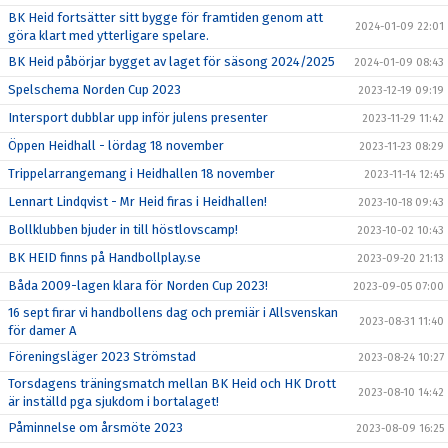
BK Heid fortsätter sitt bygge för framtiden genom att
2024-01-09 22:01
göra klart med ytterligare spelare.
BK Heid påbörjar bygget av laget för säsong 2024/2025
2024-01-09 08:43
Spelschema Norden Cup 2023
2023-12-19 09:19
Intersport dubblar upp inför julens presenter
2023-11-29 11:42
Öppen Heidhall - lördag 18 november
2023-11-23 08:29
Trippelarrangemang i Heidhallen 18 november
2023-11-14 12:45
Lennart Lindqvist - Mr Heid firas i Heidhallen!
2023-10-18 09:43
Bollklubben bjuder in till höstlovscamp!
2023-10-02 10:43
BK HEID finns på Handbollplay.se
2023-09-20 21:13
Båda 2009-lagen klara för Norden Cup 2023!
2023-09-05 07:00
16 sept firar vi handbollens dag och premiär i Allsvenskan
2023-08-31 11:40
för damer A
Föreningsläger 2023 Strömstad
2023-08-24 10:27
Torsdagens träningsmatch mellan BK Heid och HK Drott
2023-08-10 14:42
är inställd pga sjukdom i bortalaget!
Påminnelse om årsmöte 2023
2023-08-09 16:25