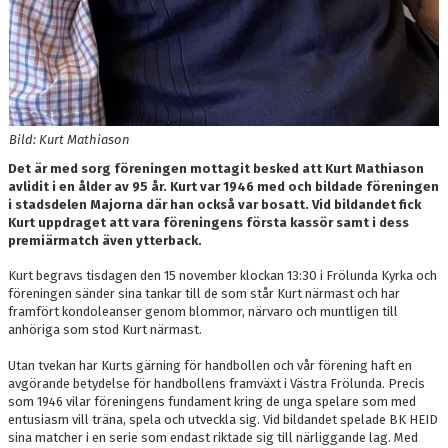
Bild: Kurt Mathiason
Det är med sorg föreningen mottagit besked att Kurt Mathiason
avlidit i en ålder av 95 år. Kurt var 1946 med och bildade föreningen
i stadsdelen Majorna där han också var bosatt. Vid bildandet fick
Kurt uppdraget att vara föreningens första kassör samt i dess
premiärmatch även ytterback.
Kurt begravs tisdagen den 15 november klockan 13:30 i Frölunda Kyrka och
föreningen sänder sina tankar till de som står Kurt närmast och har
framfört kondoleanser genom blommor, närvaro och muntligen till
anhöriga som stod Kurt närmast.
Utan tvekan har Kurts gärning för handbollen och vår förening haft en
avgörande betydelse för handbollens framväxt i Västra Frölunda. Precis
som 1946 vilar föreningens fundament kring de unga spelare som med
entusiasm vill träna, spela och utveckla sig. Vid bildandet spelade BK HEID
sina matcher i en serie som endast riktade sig till närliggande lag. Med