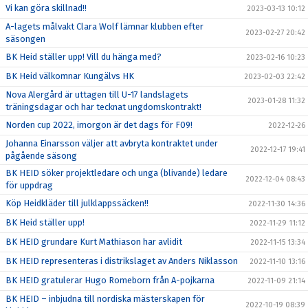
Vi kan göra skillnad!!
2023-03-13 10:12
A-lagets målvakt Clara Wolf lämnar klubben efter
2023-02-27 20:42
säsongen
BK Heid ställer upp! Vill du hänga med?
2023-02-16 10:23
BK Heid välkomnar Kungälvs HK
2023-02-03 22:42
Nova Alergård är uttagen till U-17 landslagets
2023-01-28 11:32
träningsdagar och har tecknat ungdomskontrakt!
Norden cup 2022, imorgon är det dags för F09!
2022-12-26
Johanna Einarsson väljer att avbryta kontraktet under
2022-12-17 19:41
pågående säsong
BK HEID söker projektledare och unga (blivande) ledare
2022-12-04 08:43
för uppdrag
Köp Heidkläder till julklappssäcken!!
2022-11-30 14:36
BK Heid ställer upp!
2022-11-29 11:12
BK HEID grundare Kurt Mathiason har avlidit
2022-11-15 13:34
BK HEID representeras i distrikslaget av Anders Niklasson
2022-11-10 13:16
BK HEID gratulerar Hugo Romeborn från A-pojkarna
2022-11-09 21:14
BK HEID – inbjudna till nordiska mästerskapen för
2022-10-19 08:39