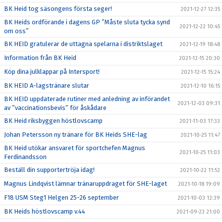
BK Heid tog säsongens första seger!
2021-12-27 12:35
BK Heids ordförande i dagens GP ”Måste sluta tycka synd
2021-12-22 10:45
om oss”
BK HEID gratulerar de uttagna spelarna i distriktslaget
2021-12-19 18:48
Information från BK Heid
2021-12-15 20:30
Köp dina julklappar på Intersport!
2021-12-15 15:24
BK HEID A-lagstränare slutar
2021-12-10 16:15
BK HEID uppdaterade rutiner med anledning av införandet
2021-12-03 09:31
av ”vaccinationsbevis” för åskådare
BK Heid riksbyggen höstlovscamp
2021-11-03 17:33
Johan Petersson ny tränare för BK Heids SHE-lag
2021-10-25 11:47
BK Heid utökar ansvaret för sportchefen Magnus
2021-10-25 11:03
Ferdinandsson
Beställ din supportertröja idag!
2021-10-22 11:52
Magnus Lindqvist lämnar tränaruppdraget för SHE-laget
2021-10-18 19:09
F18 USM Steg1 Helgen 25-26 september
2021-10-03 12:39
BK Heids höstlovscamp v.44
2021-09-23 21:00