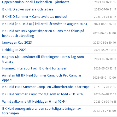
Öppen handbollshall i Heidhallen - Järnbrott
2023-07-16 19:15
BK HEID söker spelare och ledare
2023-07-10 21:17
BK HEID Summer – Camp avslutas med sol
2023-06-28 13:17
BK Heid (BK Heid UF) kallar till årsmöte 16 augusti 2023
2023-06-18 16:08
BK Heid och Kvik Sport skapar en allians med fokus på
2023-06-05 12:00
helhet och utveckling
Järnvägen Cup 2023
2023-05-24 10:40
Heiddagen 2023
2023-05-24 10:18
Magnus Kjell ansluter till föreningens Herr A-lag som
2023-05-16 11:38
tränare
Hummel, Intersport och BK Heid förlänger!
2023-05-03 12:15
Anmälan till BK Heid Summer Camp och Pro Camp är
2023-05-01 10:00
öppen!
BK Heid PRO-Summer Camp- en välmeriterade ledartrupp!
2023-04-28 21:15
BK Heid Summer-Camp för dig som är född 2011-2012
2023-04-28 21:12
Varmt välkomna till Heiddagen 6 maj 10-14!
2023-04-20 14:51
BK Heid omorganiserar den sportsliga ledningen av
2023-03-27 13:00
föreningen