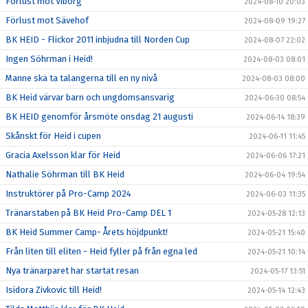
Förlust mot Viborg
2024-08-10 20:03
Förlust mot Sävehof
2024-08-09 19:27
BK HEID - Flickor 2011 inbjudna till Norden Cup
2024-08-07 22:02
Ingen Söhrman i Heid!
2024-08-03 08:01
Manne ska ta talangerna till en ny nivå
2024-08-03 08:00
BK Heid värvar barn och ungdomsansvarig
2024-06-30 08:54
BK HEID genomför årsmöte onsdag 21 augusti
2024-06-14 18:39
Skånskt för Heid i cupen
2024-06-11 11:45
Gracia Axelsson klar för Heid
2024-06-06 17:21
Nathalie Söhrman till BK Heid
2024-06-04 19:54
Instruktörer på Pro-Camp 2024
2024-06-03 11:35
Tränarstaben på BK Heid Pro-Camp DEL 1
2024-05-28 12:13
BK Heid Summer Camp- Årets höjdpunkt!
2024-05-21 15:40
Från liten till eliten - Heid fyller på från egna led
2024-05-21 10:14
Nya tränarparet har startat resan
2024-05-17 13:51
Isidora Zivkovic till Heid!
2024-05-14 12:43