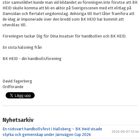
stor sannolikhet kunde man vid bildandet av föreningen inte förutse att BK
HEID skulle komma att bli en aktör på Sverigescenen med ett elitlag på
Damsidan och flertalet ungdomslag. Anhöriga till Kurt låter framföra att
de idag är imponerade över den bredd som BK HEID har kommit att
utvecklas till.
Föreningen tackar Dig för Dina insatser för handbollen och BK HEID.
En sista hälsning från
BK HEID - din handbollsförening
David Fagerberg
Ordförande
Nyhetsarkiv
En rödsvart handbollsfest i Hallsberg – BK Heid visade
2026-06-01 13:44
styrka och gemenskap under Järnvägen Cup 2026