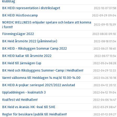
klubblag
BK HEID representation i distrikslaget
2022-10-07 07:58
BK HEID Höstlovscamp
2022-09-29 09:04
NORDIC WELLNESS erbjuder spelare och ledare att komma
2022-09-15 15:39
i form!!
Föreningsläger 2022
2022-08-30 09:10
BK Heid årsmöte 2022 (påminnelse)
2022-08-18 01:54
BK HEID - Riksbyggen Sommar Camp 2022
2022-06-21 18:40
BK HEID kallar till årsmöte 2022
2022-06-17 13:54
BK Heid till Järnvägen Cup
2022-05-24 08:28
BK Heid och Riksbyggens Summer-Camp i Heidhallen!
2022-04-29 12:33
Varmt välkomna till Heiddagen 14 maj kl 10.00-14.00
2022-04-26 10:18
BK HEID A-pojkar: seriespel 2021/2022 avslutad
2022-04-12 20:12
Uppladdningen - kvalmatch 3
2022-04-12 19:04
Kvalfest vid Heidhallen!
2022-04-06 14:47
BK Heid vs Aranäs HK -kval till SHE
2022-03-29 08:47
Regler för besökare/publik till Heidhallen!!
2022-01-13 09:27