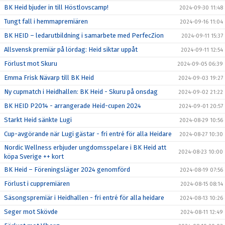
BK Heid bjuder in till Höstlovscamp!
2024-09-30 11:48
Tungt fall i hemmapremiären
2024-09-16 11:04
BK HEID – ledarutbildning i samarbete med PerfecZion
2024-09-11 15:37
Allsvensk premiär på lördag: Heid siktar uppåt
2024-09-11 12:54
Förlust mot Skuru
2024-09-05 06:39
Emma Frisk Nävarp till BK Heid
2024-09-03 19:27
Ny cupmatch i Heidhallen: BK Heid - Skuru på onsdag
2024-09-02 21:22
BK HEID P2014 - arrangerade Heid-cupen 2024
2024-09-01 20:57
Starkt Heid sänkte Lugi
2024-08-29 10:56
Cup-avgörande när Lugi gästar - fri entré för alla Heidare
2024-08-27 10:30
Nordic Wellness erbjuder ungdomsspelare i BK Heid att
2024-08-23 10:00
köpa Sverige ++ kort
BK Heid – Föreningsläger 2024 genomförd
2024-08-19 07:56
Förlust i cuppremiären
2024-08-15 08:14
Säsongspremiär i Heidhallen - fri entré för alla heidare
2024-08-13 10:26
Seger mot Skövde
2024-08-11 12:49