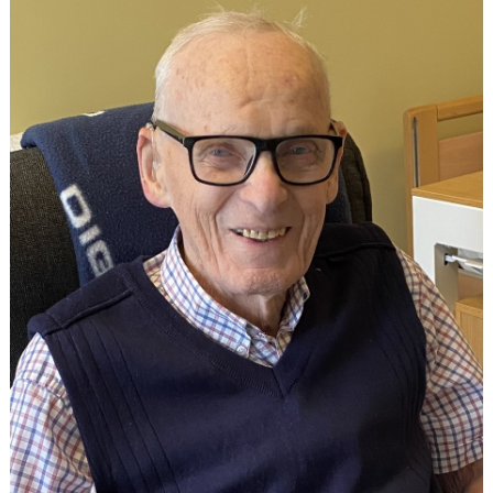
DOKUMENT
NYFIKEN PÅ HANDBOLL
HEID CUPEN
STÖTTA BK HEID - BLI MEDLEM!
HANDBOLLSGYMNASIUM
DIGITALT MATCHPROGRAM