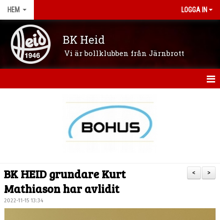
HEM
LOGGA IN
BK Heid
Vi är bollklubben från Järnbrott
HEM
OM KLUBBEN
NYHETER
VÅRA LAG/LEDARE
BK HEID grundare Kurt
<
>
KONTAKT
Mathiason har avlidit
2022-11-15 13:34
KALENDER