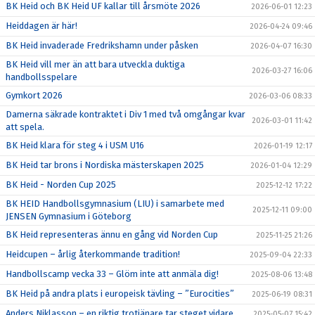
BK Heid och BK Heid UF kallar till årsmöte 2026
2026-06-01 12:23
Heiddagen är här!
2026-04-24 09:46
BK Heid invaderade Fredrikshamn under påsken
2026-04-07 16:30
BK Heid vill mer än att bara utveckla duktiga
2026-03-27 16:06
handbollsspelare
Gymkort 2026
2026-03-06 08:33
Damerna säkrade kontraktet i Div 1 med två omgångar kvar
2026-03-01 11:42
att spela.
BK Heid klara för steg 4 i USM U16
2026-01-19 12:17
BK Heid tar brons i Nordiska mästerskapen 2025
2026-01-04 12:29
BK Heid - Norden Cup 2025
2025-12-12 17:22
BK HEID Handbollsgymnasium (LIU) i samarbete med
2025-12-11 09:00
JENSEN Gymnasium i Göteborg
BK Heid representeras ännu en gång vid Norden Cup
2025-11-25 21:26
Heidcupen – årlig återkommande tradition!
2025-09-04 22:33
Handbollscamp vecka 33 – Glöm inte att anmäla dig!
2025-08-06 13:48
BK Heid på andra plats i europeisk tävling – ”Eurocities”
2025-06-19 08:31
Anders Niklasson – en riktig trotjänare tar steget vidare
2025-05-07 15:42