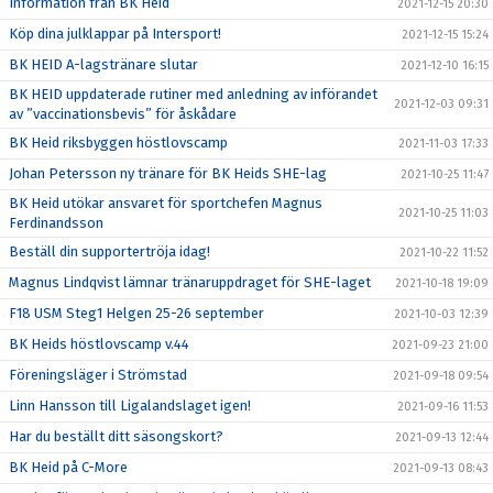
Information från BK Heid
2021-12-15 20:30
Köp dina julklappar på Intersport!
2021-12-15 15:24
BK HEID A-lagstränare slutar
2021-12-10 16:15
BK HEID uppdaterade rutiner med anledning av införandet
2021-12-03 09:31
av ”vaccinationsbevis” för åskådare
BK Heid riksbyggen höstlovscamp
2021-11-03 17:33
Johan Petersson ny tränare för BK Heids SHE-lag
2021-10-25 11:47
BK Heid utökar ansvaret för sportchefen Magnus
2021-10-25 11:03
Ferdinandsson
Beställ din supportertröja idag!
2021-10-22 11:52
Magnus Lindqvist lämnar tränaruppdraget för SHE-laget
2021-10-18 19:09
F18 USM Steg1 Helgen 25-26 september
2021-10-03 12:39
BK Heids höstlovscamp v.44
2021-09-23 21:00
Föreningsläger i Strömstad
2021-09-18 09:54
Linn Hansson till Ligalandslaget igen!
2021-09-16 11:53
Har du beställt ditt säsongskort?
2021-09-13 12:44
BK Heid på C-More
2021-09-13 08:43