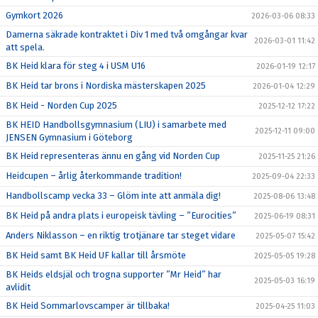
Gymkort 2026
2026-03-06 08:33
Damerna säkrade kontraktet i Div 1 med två omgångar kvar
2026-03-01 11:42
att spela.
BK Heid klara för steg 4 i USM U16
2026-01-19 12:17
BK Heid tar brons i Nordiska mästerskapen 2025
2026-01-04 12:29
BK Heid - Norden Cup 2025
2025-12-12 17:22
BK HEID Handbollsgymnasium (LIU) i samarbete med
2025-12-11 09:00
JENSEN Gymnasium i Göteborg
BK Heid representeras ännu en gång vid Norden Cup
2025-11-25 21:26
Heidcupen – årlig återkommande tradition!
2025-09-04 22:33
Handbollscamp vecka 33 – Glöm inte att anmäla dig!
2025-08-06 13:48
BK Heid på andra plats i europeisk tävling – ”Eurocities”
2025-06-19 08:31
Anders Niklasson – en riktig trotjänare tar steget vidare
2025-05-07 15:42
BK Heid samt BK Heid UF kallar till årsmöte
2025-05-05 19:28
BK Heids eldsjäl och trogna supporter ”Mr Heid” har
2025-05-03 16:19
avlidit
BK Heid Sommarlovscamper är tillbaka!
2025-04-25 11:03