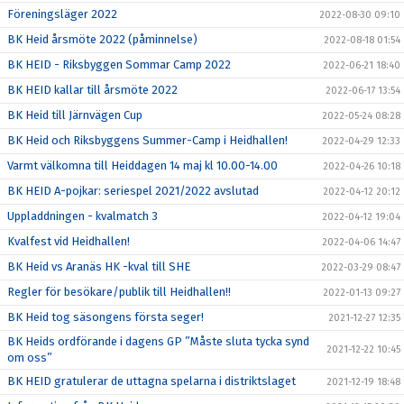
Föreningsläger 2022
2022-08-30 09:10
BK Heid årsmöte 2022 (påminnelse)
2022-08-18 01:54
BK HEID - Riksbyggen Sommar Camp 2022
2022-06-21 18:40
BK HEID kallar till årsmöte 2022
2022-06-17 13:54
BK Heid till Järnvägen Cup
2022-05-24 08:28
BK Heid och Riksbyggens Summer-Camp i Heidhallen!
2022-04-29 12:33
Varmt välkomna till Heiddagen 14 maj kl 10.00-14.00
2022-04-26 10:18
BK HEID A-pojkar: seriespel 2021/2022 avslutad
2022-04-12 20:12
Uppladdningen - kvalmatch 3
2022-04-12 19:04
Kvalfest vid Heidhallen!
2022-04-06 14:47
BK Heid vs Aranäs HK -kval till SHE
2022-03-29 08:47
Regler för besökare/publik till Heidhallen!!
2022-01-13 09:27
BK Heid tog säsongens första seger!
2021-12-27 12:35
BK Heids ordförande i dagens GP ”Måste sluta tycka synd
2021-12-22 10:45
om oss”
BK HEID gratulerar de uttagna spelarna i distriktslaget
2021-12-19 18:48