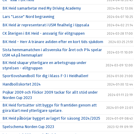
2024-04-18 20:43
BK Heid samarbetar med My Driving Academy
2024-04-12 13:06
Lars "Lasse" Nord begravning
2024-04-07 10:25
BK Heid är representerat i USM finalhelg i Uppsala
2024-04-02 21:14
CK återigen i BK Heid - ansvarig för elitgruppen
2024-03-28 17:00
BK Heid - Herr A tränare avliden efter en kort tids sjukdom
2024-03-25 21:51
Sista hemmamatchen i allsvenska för året och P14 spelar
2024-03-11 10:09
USM 4A på hemmaplan!
BK Heid skapar ytterligare en arbetsgrupp under
2024-03-09 12:00
styrelsen - elitgruppen
Sportlovshandboll för dig i klass F-3 i Heidhallen!
2024-01-30 21:00
Handbollskortet 2024
2024-01-30 12:44
Pojkar 2009 och Flickor 2009 tackar för allt stöd under
2024-01-11 22:19
Norden Cup 2023
BK Heid fortsätter sitt bygge för framtiden genom att
2024-01-09 22:01
göra klart med ytterligare spelare.
BK Heid påbörjar bygget av laget för säsong 2024/2025
2024-01-09 08:43
Spelschema Norden Cup 2023
2023-12-19 09:19