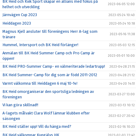
BK Heid och Kvik Sport skapar en allians med fokus på
2023-06-05 12:00
helhet och utveckling
Järnvägen Cup 2023
2023-05-24 10:40
Heiddagen 2023
2023-05-24 10:18
Magnus Kjell ansluter till föreningens Herr A-lag som
2023-05-16 11:38
tränare
Hummel, Intersport och BK Heid förlänger!
2023-05-03 12:15
Anmälan till BK Heid Summer Camp och Pro Camp är
2023-05-01 10:00
öppen!
BK Heid PRO-Summer Camp- en välmeriterade ledartrupp!
2023-04-28 21:15
BK Heid Summer-Camp för dig som är född 2011-2012
2023-04-28 21:12
Varmt välkomna till Heiddagen 6 maj 10-14!
2023-04-20 14:51
BK Heid omorganiserar den sportsliga ledningen av
2023-03-27 13:00
föreningen
Vi kan göra skillnad!!
2023-03-13 10:12
A-lagets målvakt Clara Wolf lämnar klubben efter
2023-02-27 20:42
säsongen
BK Heid ställer upp! Vill du hänga med?
2023-02-16 10:23
BK Heid välkomnar Kungälvs HK
2023-02-03 22:42