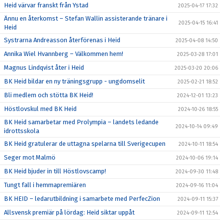
Heid värvar franskt från Ystad
2025-04-17 17:32
Ännu en återkomst – Stefan Wallin assisterande tränare i
2025-04-15 16:41
Heid
Systrarna Andreasson återförenas i Heid
2025-04-08 14:50
Annika Wiel Hvannberg – Välkommen hem!
2025-03-28 17:01
Magnus Lindqvist åter i Heid
2025-03-20 20:06
BK Heid bildar en ny träningsgrupp - ungdomselit
2025-02-21 18:52
Bli medlem och stötta BK Heid!
2024-12-01 13:23
Höstlovskul med BK Heid
2024-10-26 18:55
BK Heid samarbetar med Prolympia – landets ledande
2024-10-14 09:49
idrottsskola
BK Heid gratulerar de uttagna spelarna till Sverigecupen
2024-10-11 18:54
Seger mot Malmö
2024-10-06 19:14
BK Heid bjuder in till Höstlovscamp!
2024-09-30 11:48
Tungt fall i hemmapremiären
2024-09-16 11:04
BK HEID – ledarutbildning i samarbete med PerfecZion
2024-09-11 15:37
Allsvensk premiär på lördag: Heid siktar uppåt
2024-09-11 12:54