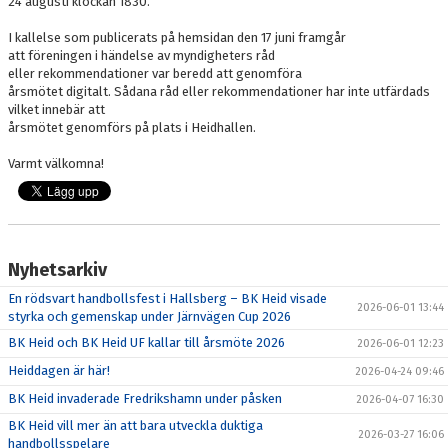
24 augusti klockan 1830.
DOKUMENT
I kallelse som publicerats på hemsidan den 17 juni framgår
att föreningen i händelse av myndigheters råd
NYFIKEN PÅ HANDBOLL
eller rekommendationer var beredd att genomföra
årsmötet digitalt. Sådana råd eller rekommendationer har inte utfärdads
HEID CUPEN
vilket innebär att
årsmötet genomförs på plats i Heidhallen.
STÖTTA BK HEID - BLI MEDLEM!
Varmt välkomna!
HANDBOLLSGYMNASIUM
DIGITALT MATCHPROGRAM
Nyhetsarkiv
En rödsvart handbollsfest i Hallsberg – BK Heid visade
2026-06-01 13:44
styrka och gemenskap under Järnvägen Cup 2026
BK Heid och BK Heid UF kallar till årsmöte 2026
2026-06-01 12:23
Heiddagen är här!
2026-04-24 09:46
BK Heid invaderade Fredrikshamn under påsken
2026-04-07 16:30
BK Heid vill mer än att bara utveckla duktiga
2026-03-27 16:06
handbollsspelare