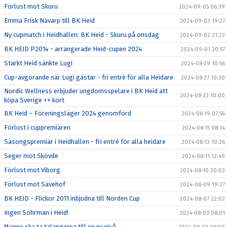
Förlust mot Skuru
2024-09-05 06:39
Emma Frisk Nävarp till BK Heid
2024-09-03 19:27
Ny cupmatch i Heidhallen: BK Heid - Skuru på onsdag
2024-09-02 21:22
BK HEID P2014 - arrangerade Heid-cupen 2024
2024-09-01 20:57
Starkt Heid sänkte Lugi
2024-08-29 10:56
Cup-avgörande när Lugi gästar - fri entré för alla Heidare
2024-08-27 10:30
Nordic Wellness erbjuder ungdomsspelare i BK Heid att
2024-08-23 10:00
köpa Sverige ++ kort
BK Heid – Föreningsläger 2024 genomförd
2024-08-19 07:56
Förlust i cuppremiären
2024-08-15 08:14
Säsongspremiär i Heidhallen - fri entré för alla heidare
2024-08-13 10:26
Seger mot Skövde
2024-08-11 12:49
Förlust mot Viborg
2024-08-10 20:03
Förlust mot Sävehof
2024-08-09 19:27
BK HEID - Flickor 2011 inbjudna till Norden Cup
2024-08-07 22:02
Ingen Söhrman i Heid!
2024-08-03 08:01
Manne ska ta talangerna till en ny nivå