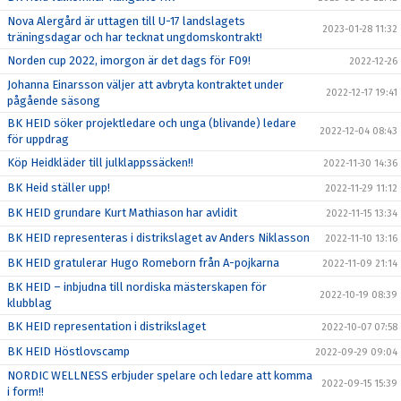
Nova Alergård är uttagen till U-17 landslagets
2023-01-28 11:32
träningsdagar och har tecknat ungdomskontrakt!
Norden cup 2022, imorgon är det dags för F09!
2022-12-26
Johanna Einarsson väljer att avbryta kontraktet under
2022-12-17 19:41
pågående säsong
BK HEID söker projektledare och unga (blivande) ledare
2022-12-04 08:43
för uppdrag
Köp Heidkläder till julklappssäcken!!
2022-11-30 14:36
BK Heid ställer upp!
2022-11-29 11:12
BK HEID grundare Kurt Mathiason har avlidit
2022-11-15 13:34
BK HEID representeras i distrikslaget av Anders Niklasson
2022-11-10 13:16
BK HEID gratulerar Hugo Romeborn från A-pojkarna
2022-11-09 21:14
BK HEID – inbjudna till nordiska mästerskapen för
2022-10-19 08:39
klubblag
BK HEID representation i distrikslaget
2022-10-07 07:58
BK HEID Höstlovscamp
2022-09-29 09:04
NORDIC WELLNESS erbjuder spelare och ledare att komma
2022-09-15 15:39
i form!!