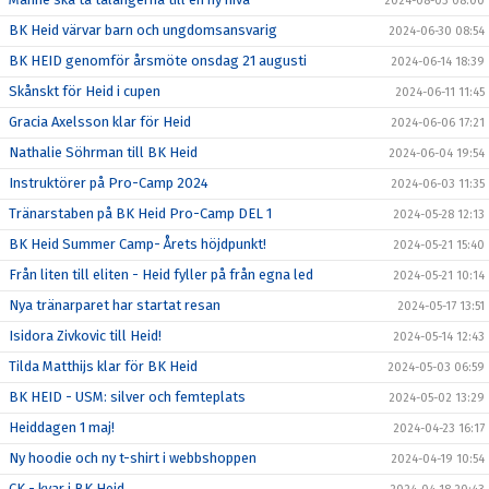
2024-08-03 08:00
BK Heid värvar barn och ungdomsansvarig
2024-06-30 08:54
BK HEID genomför årsmöte onsdag 21 augusti
2024-06-14 18:39
Skånskt för Heid i cupen
2024-06-11 11:45
Gracia Axelsson klar för Heid
2024-06-06 17:21
Nathalie Söhrman till BK Heid
2024-06-04 19:54
Instruktörer på Pro-Camp 2024
2024-06-03 11:35
Tränarstaben på BK Heid Pro-Camp DEL 1
2024-05-28 12:13
BK Heid Summer Camp- Årets höjdpunkt!
2024-05-21 15:40
Från liten till eliten - Heid fyller på från egna led
2024-05-21 10:14
Nya tränarparet har startat resan
2024-05-17 13:51
Isidora Zivkovic till Heid!
2024-05-14 12:43
Tilda Matthijs klar för BK Heid
2024-05-03 06:59
BK HEID - USM: silver och femteplats
2024-05-02 13:29
Heiddagen 1 maj!
2024-04-23 16:17
Ny hoodie och ny t-shirt i webbshoppen
2024-04-19 10:54
CK - kvar i BK Heid