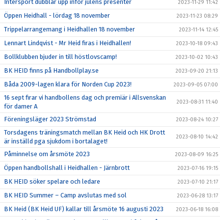
Intersport dubblar upp inför julens presenter
2023-11-29 11:42
Öppen Heidhall - lördag 18 november
2023-11-23 08:29
Trippelarrangemang i Heidhallen 18 november
2023-11-14 12:45
Lennart Lindqvist - Mr Heid firas i Heidhallen!
2023-10-18 09:43
Bollklubben bjuder in till höstlovscamp!
2023-10-02 10:43
BK HEID finns på Handbollplay.se
2023-09-20 21:13
Båda 2009-lagen klara för Norden Cup 2023!
2023-09-05 07:00
16 sept firar vi handbollens dag och premiär i Allsvenskan
2023-08-31 11:40
för damer A
Föreningsläger 2023 Strömstad
2023-08-24 10:27
Torsdagens träningsmatch mellan BK Heid och HK Drott
2023-08-10 14:42
är inställd pga sjukdom i bortalaget!
Påminnelse om årsmöte 2023
2023-08-09 16:25
Öppen handbollshall i Heidhallen - Järnbrott
2023-07-16 19:15
BK HEID söker spelare och ledare
2023-07-10 21:17
BK HEID Summer – Camp avslutas med sol
2023-06-28 13:17
BK Heid (BK Heid UF) kallar till årsmöte 16 augusti 2023
2023-06-18 16:08