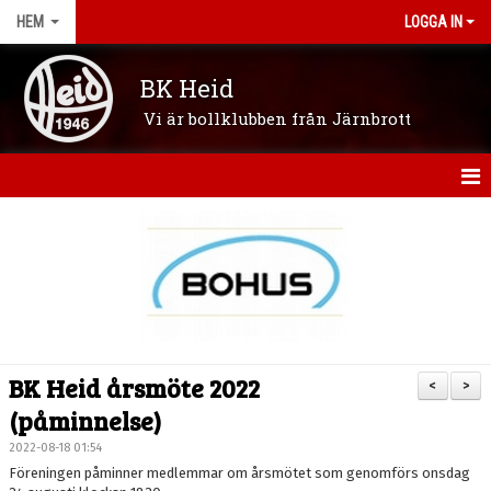
HEM
LOGGA IN
BK Heid
Vi är bollklubben från Järnbrott
HEM
OM KLUBBEN
NYHETER
VÅRA LAG/LEDARE
BK Heid årsmöte 2022
<
>
KONTAKT
(påminnelse)
2022-08-18 01:54
KALENDER
Föreningen påminner medlemmar om årsmötet som genomförs onsdag