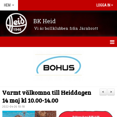
HEM
LOGGA IN
BK Heid
Vi är bollklubben från Järnbrott
HEM
OM KLUBBEN
NYHETER
VÅRA LAG/LEDARE
Varmt välkomna till Heiddagen
<
>
KONTAKT
14 maj kl 10.00-14.00
2022-04-26 10:18
KALENDER