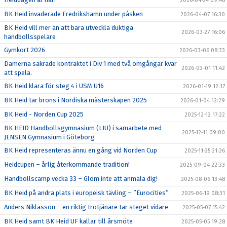
2026-04-24 09:46
BK Heid invaderade Fredrikshamn under påsken
2026-04-07 16:30
BK Heid vill mer än att bara utveckla duktiga
2026-03-27 16:06
handbollsspelare
Gymkort 2026
2026-03-06 08:33
Damerna säkrade kontraktet i Div 1 med två omgångar kvar
2026-03-01 11:42
att spela.
BK Heid klara för steg 4 i USM U16
2026-01-19 12:17
BK Heid tar brons i Nordiska mästerskapen 2025
2026-01-04 12:29
BK Heid - Norden Cup 2025
2025-12-12 17:22
BK HEID Handbollsgymnasium (LIU) i samarbete med
2025-12-11 09:00
JENSEN Gymnasium i Göteborg
BK Heid representeras ännu en gång vid Norden Cup
2025-11-25 21:26
Heidcupen – årlig återkommande tradition!
2025-09-04 22:33
Handbollscamp vecka 33 – Glöm inte att anmäla dig!
2025-08-06 13:48
BK Heid på andra plats i europeisk tävling – ”Eurocities”
2025-06-19 08:31
Anders Niklasson – en riktig trotjänare tar steget vidare
2025-05-07 15:42
BK Heid samt BK Heid UF kallar till årsmöte
2025-05-05 19:28