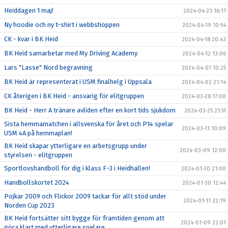
Heiddagen 1 maj!
2024-04-23 16:17
Ny hoodie och ny t-shirt i webbshoppen
2024-04-19 10:54
CK - kvar i BK Heid
2024-04-18 20:43
BK Heid samarbetar med My Driving Academy
2024-04-12 13:06
Lars "Lasse" Nord begravning
2024-04-07 10:25
BK Heid är representerat i USM finalhelg i Uppsala
2024-04-02 21:14
CK återigen i BK Heid - ansvarig för elitgruppen
2024-03-28 17:00
BK Heid - Herr A tränare avliden efter en kort tids sjukdom
2024-03-25 21:51
Sista hemmamatchen i allsvenska för året och P14 spelar
2024-03-11 10:09
USM 4A på hemmaplan!
BK Heid skapar ytterligare en arbetsgrupp under
2024-03-09 12:00
styrelsen - elitgruppen
Sportlovshandboll för dig i klass F-3 i Heidhallen!
2024-01-30 21:00
Handbollskortet 2024
2024-01-30 12:44
Pojkar 2009 och Flickor 2009 tackar för allt stöd under
2024-01-11 22:19
Norden Cup 2023
BK Heid fortsätter sitt bygge för framtiden genom att
2024-01-09 22:01
göra klart med ytterligare spelare.