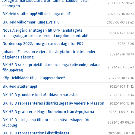
A-lagets målvakt Clara Wolf lämnar klubben efter
2023-02-27 20:42
säsongen
BK Heid ställer upp! Vill du hänga med?
2023-02-16 10:23
BK Heid välkomnar Kungälvs HK
2023-02-03 22:42
Nova Alergård är uttagen till U-17 landslagets
2023-01-28 11:32
träningsdagar och har tecknat ungdomskontrakt!
Norden cup 2022, imorgon är det dags för F09!
2022-12-26
Johanna Einarsson väljer att avbryta kontraktet under
2022-12-17 19:41
pågående säsong
BK HEID söker projektledare och unga (blivande) ledare
2022-12-04 08:43
för uppdrag
Köp Heidkläder till julklappssäcken!!
2022-11-30 14:36
BK Heid ställer upp!
2022-11-29 11:12
BK HEID grundare Kurt Mathiason har avlidit
2022-11-15 13:34
BK HEID representeras i distrikslaget av Anders Niklasson
2022-11-10 13:16
BK HEID gratulerar Hugo Romeborn från A-pojkarna
2022-11-09 21:14
BK HEID – inbjudna till nordiska mästerskapen för
2022-10-19 08:39
klubblag
BK HEID representation i distrikslaget
2022-10-07 07:58