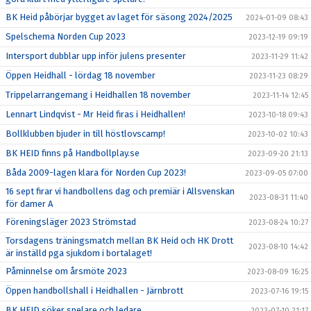
BK Heid påbörjar bygget av laget för säsong 2024/2025
2024-01-09 08:43
Spelschema Norden Cup 2023
2023-12-19 09:19
Intersport dubblar upp inför julens presenter
2023-11-29 11:42
Öppen Heidhall - lördag 18 november
2023-11-23 08:29
Trippelarrangemang i Heidhallen 18 november
2023-11-14 12:45
Lennart Lindqvist - Mr Heid firas i Heidhallen!
2023-10-18 09:43
Bollklubben bjuder in till höstlovscamp!
2023-10-02 10:43
BK HEID finns på Handbollplay.se
2023-09-20 21:13
Båda 2009-lagen klara för Norden Cup 2023!
2023-09-05 07:00
16 sept firar vi handbollens dag och premiär i Allsvenskan
2023-08-31 11:40
för damer A
Föreningsläger 2023 Strömstad
2023-08-24 10:27
Torsdagens träningsmatch mellan BK Heid och HK Drott
2023-08-10 14:42
är inställd pga sjukdom i bortalaget!
Påminnelse om årsmöte 2023
2023-08-09 16:25
Öppen handbollshall i Heidhallen - Järnbrott
2023-07-16 19:15
BK HEID söker spelare och ledare
2023-07-10 21:17