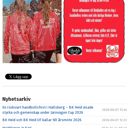
DOKUMENT
NYFIKEN PÅ HANDBOLL
HEID CUPEN
STÖTTA BK HEID - BLI MEDLEM!
HANDBOLLSGYMNASIUM
DIGITALT MATCHPROGRAM
Nyhetsarkiv
En rödsvart handbollsfest i Hallsberg – BK Heid visade
2026-06-01 13:44
styrka och gemenskap under Järnvägen Cup 2026
BK Heid och BK Heid UF kallar till årsmöte 2026
2026-06-01 12:23
Heiddagen är här!