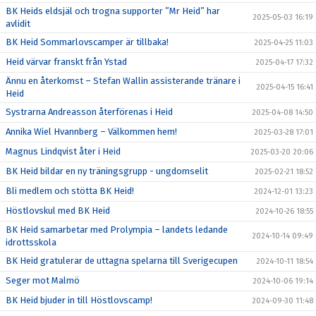
BK Heids eldsjäl och trogna supporter ”Mr Heid” har
2025-05-03 16:19
avlidit
BK Heid Sommarlovscamper är tillbaka!
2025-04-25 11:03
Heid värvar franskt från Ystad
2025-04-17 17:32
Ännu en återkomst – Stefan Wallin assisterande tränare i
2025-04-15 16:41
Heid
Systrarna Andreasson återförenas i Heid
2025-04-08 14:50
Annika Wiel Hvannberg – Välkommen hem!
2025-03-28 17:01
Magnus Lindqvist åter i Heid
2025-03-20 20:06
BK Heid bildar en ny träningsgrupp - ungdomselit
2025-02-21 18:52
Bli medlem och stötta BK Heid!
2024-12-01 13:23
Höstlovskul med BK Heid
2024-10-26 18:55
BK Heid samarbetar med Prolympia – landets ledande
2024-10-14 09:49
idrottsskola
BK Heid gratulerar de uttagna spelarna till Sverigecupen
2024-10-11 18:54
Seger mot Malmö
2024-10-06 19:14
BK Heid bjuder in till Höstlovscamp!
2024-09-30 11:48