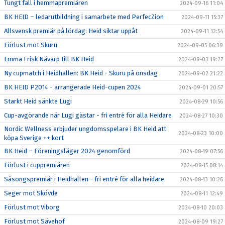
Tungt fall i hemmapremiären
2024-09-16 11:04
BK HEID – ledarutbildning i samarbete med PerfecZion
2024-09-11 15:37
Allsvensk premiär på lördag: Heid siktar uppåt
2024-09-11 12:54
Förlust mot Skuru
2024-09-05 06:39
Emma Frisk Nävarp till BK Heid
2024-09-03 19:27
Ny cupmatch i Heidhallen: BK Heid - Skuru på onsdag
2024-09-02 21:22
BK HEID P2014 - arrangerade Heid-cupen 2024
2024-09-01 20:57
Starkt Heid sänkte Lugi
2024-08-29 10:56
Cup-avgörande när Lugi gästar - fri entré för alla Heidare
2024-08-27 10:30
Nordic Wellness erbjuder ungdomsspelare i BK Heid att
2024-08-23 10:00
köpa Sverige ++ kort
BK Heid – Föreningsläger 2024 genomförd
2024-08-19 07:56
Förlust i cuppremiären
2024-08-15 08:14
Säsongspremiär i Heidhallen - fri entré för alla heidare
2024-08-13 10:26
Seger mot Skövde
2024-08-11 12:49
Förlust mot Viborg
2024-08-10 20:03
Förlust mot Sävehof
2024-08-09 19:27