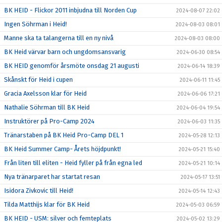
BK HEID - Flickor 2011 inbjudna till Norden Cup
2024-08-07 22:02
Ingen Söhrman i Heid!
2024-08-03 08:01
Manne ska ta talangerna till en ny nivå
2024-08-03 08:00
BK Heid värvar barn och ungdomsansvarig
2024-06-30 08:54
BK HEID genomför årsmöte onsdag 21 augusti
2024-06-14 18:39
Skånskt för Heid i cupen
2024-06-11 11:45
Gracia Axelsson klar för Heid
2024-06-06 17:21
Nathalie Söhrman till BK Heid
2024-06-04 19:54
Instruktörer på Pro-Camp 2024
2024-06-03 11:35
Tränarstaben på BK Heid Pro-Camp DEL 1
2024-05-28 12:13
BK Heid Summer Camp- Årets höjdpunkt!
2024-05-21 15:40
Från liten till eliten - Heid fyller på från egna led
2024-05-21 10:14
Nya tränarparet har startat resan
2024-05-17 13:51
Isidora Zivkovic till Heid!
2024-05-14 12:43
Tilda Matthijs klar för BK Heid
2024-05-03 06:59
BK HEID - USM: silver och femteplats
2024-05-02 13:29