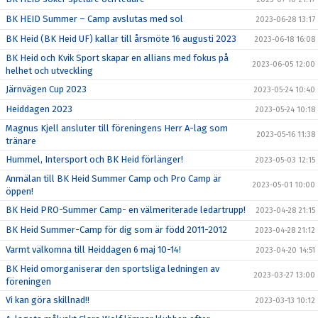
BK HEID Summer – Camp avslutas med sol
2023-06-28 13:17
BK Heid (BK Heid UF) kallar till årsmöte 16 augusti 2023
2023-06-18 16:08
BK Heid och Kvik Sport skapar en allians med fokus på
2023-06-05 12:00
helhet och utveckling
Järnvägen Cup 2023
2023-05-24 10:40
Heiddagen 2023
2023-05-24 10:18
Magnus Kjell ansluter till föreningens Herr A-lag som
2023-05-16 11:38
tränare
Hummel, Intersport och BK Heid förlänger!
2023-05-03 12:15
Anmälan till BK Heid Summer Camp och Pro Camp är
2023-05-01 10:00
öppen!
BK Heid PRO-Summer Camp- en välmeriterade ledartrupp!
2023-04-28 21:15
BK Heid Summer-Camp för dig som är född 2011-2012
2023-04-28 21:12
Varmt välkomna till Heiddagen 6 maj 10-14!
2023-04-20 14:51
BK Heid omorganiserar den sportsliga ledningen av
2023-03-27 13:00
föreningen
Vi kan göra skillnad!!
2023-03-13 10:12