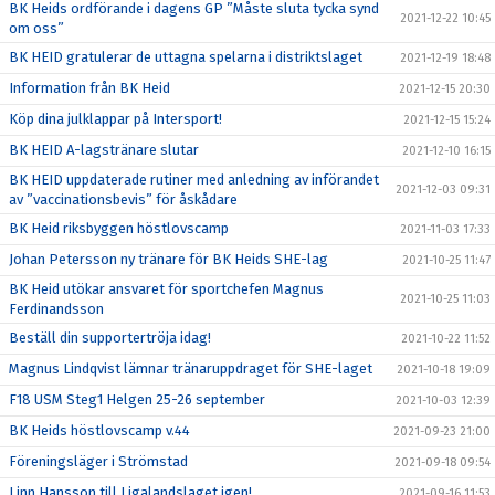
BK Heids ordförande i dagens GP ”Måste sluta tycka synd
2021-12-22 10:45
om oss”
BK HEID gratulerar de uttagna spelarna i distriktslaget
2021-12-19 18:48
Information från BK Heid
2021-12-15 20:30
Köp dina julklappar på Intersport!
2021-12-15 15:24
BK HEID A-lagstränare slutar
2021-12-10 16:15
BK HEID uppdaterade rutiner med anledning av införandet
2021-12-03 09:31
av ”vaccinationsbevis” för åskådare
BK Heid riksbyggen höstlovscamp
2021-11-03 17:33
Johan Petersson ny tränare för BK Heids SHE-lag
2021-10-25 11:47
BK Heid utökar ansvaret för sportchefen Magnus
2021-10-25 11:03
Ferdinandsson
Beställ din supportertröja idag!
2021-10-22 11:52
Magnus Lindqvist lämnar tränaruppdraget för SHE-laget
2021-10-18 19:09
F18 USM Steg1 Helgen 25-26 september
2021-10-03 12:39
BK Heids höstlovscamp v.44
2021-09-23 21:00
Föreningsläger i Strömstad
2021-09-18 09:54
Linn Hansson till Ligalandslaget igen!
2021-09-16 11:53