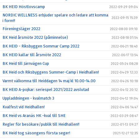
BK HEID Höstlovscamp
2022-09-29 09:04
NORDIC WELLNESS erbjuder spelare och ledare att komma
2022-09-15 15:39
i form!!
Föreningsläger 2022
2022-08-30 09:10
BK Heid årsmöte 2022 (påminnelse)
2022-08-18 01:54
BK HEID - Riksbyggen Sommar Camp 2022
2022-06-21 18:40
BK HEID kallar till årsmöte 2022
2022-06-17 13:54
BK Heid till Järnvägen Cup
2022-05-24 08:28
BK Heid och Riksbyggens Summer-Camp i Heidhallen!
2022-04-29 12:33
Varmt välkomna till Heiddagen 14 maj kl 10.00-14.00
2022-04-26 10:18
BK HEID A-pojkar: seriespel 2021/2022 avslutad
2022-04-12 20:12
Uppladdningen - kvalmatch 3
2022-04-12 19:04
Kvalfest vid Heidhallen!
2022-04-06 14:47
BK Heid vs Aranäs HK -kval till SHE
2022-03-29 08:47
Regler för besökare/publik till Heidhallen!!
2022-01-13 09:27
BK Heid tog säsongens första seger!
2021-12-27 12:35