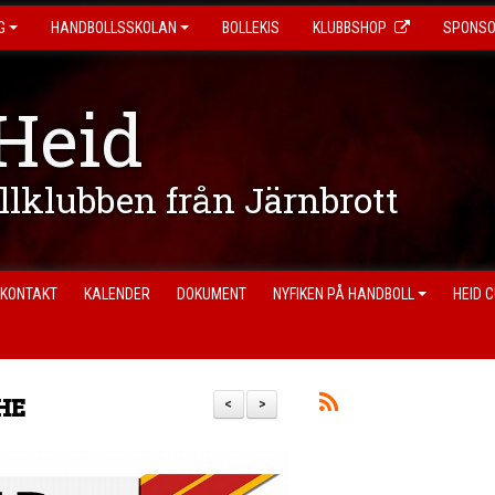
G
HANDBOLLSSKOLAN
BOLLEKIS
KLUBBSHOP
SPONS
Heid
ollklubben från Järnbrott
KONTAKT
KALENDER
DOKUMENT
NYFIKEN PÅ HANDBOLL
HEID 
SHE
<
>