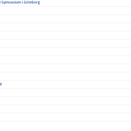
N Gymnasium i Göteborg
id