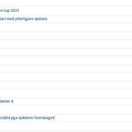
en Cup 2023
art med ytterligare spelare.
 damer A
tälld pga sjukdom i bortalaget!