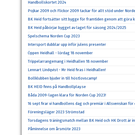
Handbollskortet 2024
Pojkar 2009 och Flickor 2009 tackar för allt stöd under Nord
BK Heid fortsätter sitt bygge för framtiden genom att göra kl
BK Heid påbörjar bygget av laget för säsong 2024/2025
Spelschema Norden Cup 2023
Intersport dubblar upp inför julens presenter
Öppen Heidhall - lördag 18 november
Trippelarrangemang i Heidhallen 18 november
Lennart Lindqvist - Mr Heid firas i Heidhallen!
Bollklubben bjuder in till höstlovscamp!
BK HEID finns på Handbollplay.se
Båda 2009-lagen klara för Norden Cup 2023!
16 sept firar vi handbollens dag och premiär i Allsvenskan för
Föreningsläger 2023 Strömstad
Torsdagens träningsmatch mellan BK Heid och HK Drott är ins
Påminnelse om årsmöte 2023