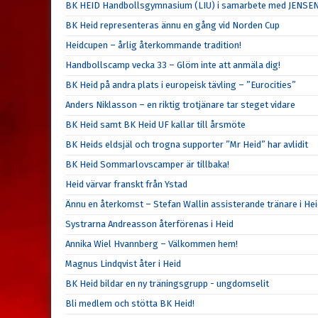
BK HEID Handbollsgymnasium (LIU) i samarbete med JENSE
BK Heid representeras ännu en gång vid Norden Cup
Heidcupen – årlig återkommande tradition!
Handbollscamp vecka 33 – Glöm inte att anmäla dig!
BK Heid på andra plats i europeisk tävling – ”Eurocities”
Anders Niklasson – en riktig trotjänare tar steget vidare
BK Heid samt BK Heid UF kallar till årsmöte
BK Heids eldsjäl och trogna supporter ”Mr Heid” har avlidit
BK Heid Sommarlovscamper är tillbaka!
Heid värvar franskt från Ystad
Ännu en återkomst – Stefan Wallin assisterande tränare i He
Systrarna Andreasson återförenas i Heid
Annika Wiel Hvannberg – Välkommen hem!
Magnus Lindqvist åter i Heid
BK Heid bildar en ny träningsgrupp - ungdomselit
Bli medlem och stötta BK Heid!