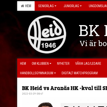
HEM
SENIORLAG
JUNIORLAG
UNGDOMSLA
BK 
Vi är b
HEM
OM KLUBBEN
NYHETER
VÅRA LAG/LEDARE
HANDBOLLSGYMNASIUM
DIGITALT MATCHPROGRAM
BK Heid vs Aranäs HK -kval till 
2022-03-29 08:47