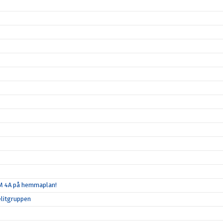
SM 4A på hemmaplan!
elitgruppen