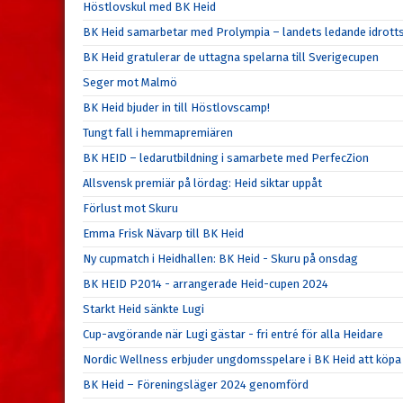
Höstlovskul med BK Heid
BK Heid samarbetar med Prolympia – landets ledande idrott
BK Heid gratulerar de uttagna spelarna till Sverigecupen
Seger mot Malmö
BK Heid bjuder in till Höstlovscamp!
Tungt fall i hemmapremiären
BK HEID – ledarutbildning i samarbete med PerfecZion
Allsvensk premiär på lördag: Heid siktar uppåt
Förlust mot Skuru
Emma Frisk Nävarp till BK Heid
Ny cupmatch i Heidhallen: BK Heid - Skuru på onsdag
BK HEID P2014 - arrangerade Heid-cupen 2024
Starkt Heid sänkte Lugi
Cup-avgörande när Lugi gästar - fri entré för alla Heidare
Nordic Wellness erbjuder ungdomsspelare i BK Heid att köpa 
BK Heid – Föreningsläger 2024 genomförd