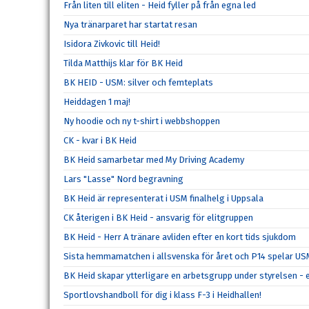
Från liten till eliten - Heid fyller på från egna led
Nya tränarparet har startat resan
Isidora Zivkovic till Heid!
Tilda Matthijs klar för BK Heid
BK HEID - USM: silver och femteplats
Heiddagen 1 maj!
Ny hoodie och ny t-shirt i webbshoppen
CK - kvar i BK Heid
BK Heid samarbetar med My Driving Academy
Lars "Lasse" Nord begravning
BK Heid är representerat i USM finalhelg i Uppsala
CK återigen i BK Heid - ansvarig för elitgruppen
BK Heid - Herr A tränare avliden efter en kort tids sjukdom
Sista hemmamatchen i allsvenska för året och P14 spelar U
BK Heid skapar ytterligare en arbetsgrupp under styrelsen - 
Sportlovshandboll för dig i klass F-3 i Heidhallen!