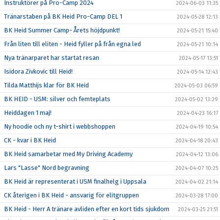
Instruktörer på Pro-Camp 2024
2024-06-03 11:35
Tränarstaben på BK Heid Pro-Camp DEL 1
2024-05-28 12:13
BK Heid Summer Camp- Årets höjdpunkt!
2024-05-21 15:40
Från liten till eliten - Heid fyller på från egna led
2024-05-21 10:14
Nya tränarparet har startat resan
2024-05-17 13:51
Isidora Zivkovic till Heid!
2024-05-14 12:43
Tilda Matthijs klar för BK Heid
2024-05-03 06:59
BK HEID - USM: silver och femteplats
2024-05-02 13:29
Heiddagen 1 maj!
2024-04-23 16:17
Ny hoodie och ny t-shirt i webbshoppen
2024-04-19 10:54
CK - kvar i BK Heid
2024-04-18 20:43
BK Heid samarbetar med My Driving Academy
2024-04-12 13:06
Lars "Lasse" Nord begravning
2024-04-07 10:25
BK Heid är representerat i USM finalhelg i Uppsala
2024-04-02 21:14
CK återigen i BK Heid - ansvarig för elitgruppen
2024-03-28 17:00
BK Heid - Herr A tränare avliden efter en kort tids sjukdom
2024-03-25 21:51