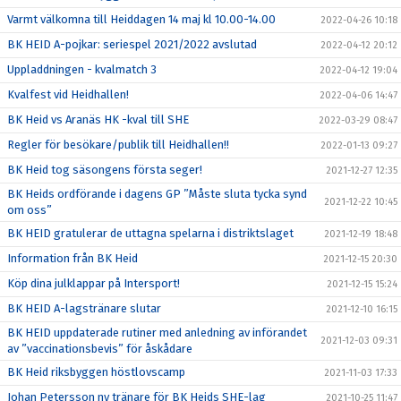
Varmt välkomna till Heiddagen 14 maj kl 10.00-14.00
2022-04-26 10:18
BK HEID A-pojkar: seriespel 2021/2022 avslutad
2022-04-12 20:12
Uppladdningen - kvalmatch 3
2022-04-12 19:04
Kvalfest vid Heidhallen!
2022-04-06 14:47
BK Heid vs Aranäs HK -kval till SHE
2022-03-29 08:47
Regler för besökare/publik till Heidhallen!!
2022-01-13 09:27
BK Heid tog säsongens första seger!
2021-12-27 12:35
BK Heids ordförande i dagens GP ”Måste sluta tycka synd
2021-12-22 10:45
om oss”
BK HEID gratulerar de uttagna spelarna i distriktslaget
2021-12-19 18:48
Information från BK Heid
2021-12-15 20:30
Köp dina julklappar på Intersport!
2021-12-15 15:24
BK HEID A-lagstränare slutar
2021-12-10 16:15
BK HEID uppdaterade rutiner med anledning av införandet
2021-12-03 09:31
av ”vaccinationsbevis” för åskådare
BK Heid riksbyggen höstlovscamp
2021-11-03 17:33
Johan Petersson ny tränare för BK Heids SHE-lag
2021-10-25 11:47