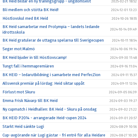
BK Heid bildar en ny träningsgrupp - ungdomselit
2025-02-21 18:52
Bli medlem och stötta BK Heid!
2024-12-01 13:23
Höstlovskul med BK Heid
2024-10-26 18:55
BK Heid samarbetar med Prolympia – landets ledande
2024-10-14 09:49
idrottsskola
BK Heid gratulerar de uttagna spelarna till Sverigecupen
2024-10-11 18:54
Seger mot Malmö
2024-10-06 19:14
BK Heid bjuder in till Höstlovscamp!
2024-09-30 11:48
Tungt fall i hemmapremiären
2024-09-16 11:04
BK HEID – ledarutbildning i samarbete med PerfecZion
2024-09-11 15:37
Allsvensk premiär på lördag: Heid siktar uppåt
2024-09-11 12:54
Förlust mot Skuru
2024-09-05 06:39
Emma Frisk Nävarp till BK Heid
2024-09-03 19:27
Ny cupmatch i Heidhallen: BK Heid - Skuru på onsdag
2024-09-02 21:22
BK HEID P2014 - arrangerade Heid-cupen 2024
2024-09-01 20:57
Starkt Heid sänkte Lugi
2024-08-29 10:56
Cup-avgörande när Lugi gästar - fri entré för alla Heidare
2024-08-27 10:30