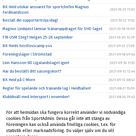
BK Heid utökar ansvaret för sportchefen Magnus
2021-10-25 11:03
Ferdinandsson
Beställ din supportertröja idag!
2021-10-22 11:52
Magnus Lindqvist lämnar tränaruppdraget för SHE-laget
2021-10-18 19:09
F18 USM Steg1 Helgen 25-26 september
2021-10-03 12:39
BK Heids höstlovscamp v.44
2021-09-23 21:00
Föreningsläger i Strömstad
2021-09-18 09:54
Linn Hansson till Ligalandslaget igen!
2021-09-16 11:53
Har du beställt ditt säsongskort?
2021-09-13 12:44
BK Heid på C-More
2021-09-13 08:43
Regler för spelande och tränande lag i Heidhallen!
2021-08-27 15:09
Klubbkväll med Intersport i november!
2021-08-26 19:43
Årsmöte Genomfört
2021-08-17 21:08
För att hemsidan ska fungera korrekt använder vi nödvändiga
Hanna Wedenby spelar EM i sommar!
2021-06-16 16:53
cookies från SportAdmin. Dessa går inte att stänga av.
BK Heid hälsar sin nya sportchef Magnus Ferdinandsson
Föreningen kan också använda frivilliga cookies, t.ex. för
2021-06-08 08:21
välkommen!
statistik eller marknadsföring. Du väljer själv om du vill