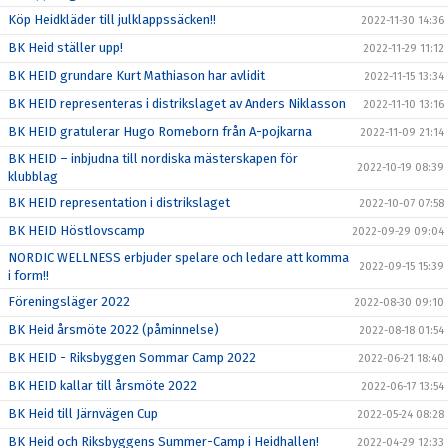
Köp Heidkläder till julklappssäcken!!
2022-11-30 14:36
BK Heid ställer upp!
2022-11-29 11:12
BK HEID grundare Kurt Mathiason har avlidit
2022-11-15 13:34
BK HEID representeras i distrikslaget av Anders Niklasson
2022-11-10 13:16
BK HEID gratulerar Hugo Romeborn från A-pojkarna
2022-11-09 21:14
BK HEID – inbjudna till nordiska mästerskapen för
2022-10-19 08:39
klubblag
BK HEID representation i distrikslaget
2022-10-07 07:58
BK HEID Höstlovscamp
2022-09-29 09:04
NORDIC WELLNESS erbjuder spelare och ledare att komma
2022-09-15 15:39
i form!!
Föreningsläger 2022
2022-08-30 09:10
BK Heid årsmöte 2022 (påminnelse)
2022-08-18 01:54
BK HEID - Riksbyggen Sommar Camp 2022
2022-06-21 18:40
BK HEID kallar till årsmöte 2022
2022-06-17 13:54
BK Heid till Järnvägen Cup
2022-05-24 08:28
BK Heid och Riksbyggens Summer-Camp i Heidhallen!
2022-04-29 12:33