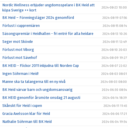
Nordic Wellness erbjuder ungdomsspelare i BK Heid att
2024-08-23 10:00
köpa Sverige ++ kort
BK Heid – Föreningsläger 2024 genomförd
2024-08-19 07:56
Förlust i cuppremiären
2024-08-15 08:14
Säsongspremiär i Heidhallen - fri entré för alla heidare
2024-08-13 10:26
Seger mot Skövde
2024-08-11 12:49
Förlust mot Viborg
2024-08-10 20:03
Förlust mot Sävehof
2024-08-09 19:27
BK HEID - Flickor 2011 inbjudna till Norden Cup
2024-08-07 22:02
Ingen Söhrman i Heid!
2024-08-03 08:01
Manne ska ta talangerna till en ny nivå
2024-08-03 08:00
BK Heid värvar barn och ungdomsansvarig
2024-06-30 08:54
BK HEID genomför årsmöte onsdag 21 augusti
2024-06-14 18:39
Skånskt för Heid i cupen
2024-06-11 11:45
Gracia Axelsson klar för Heid
2024-06-06 17:21
Nathalie Söhrman till BK Heid
2024-06-04 19:54