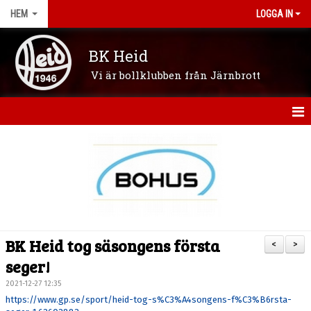
HEM
LOGGA IN
BK Heid
Vi är bollklubben från Järnbrott
HEM
OM KLUBBEN
NYHETER
VÅRA LAG/LEDARE
BK Heid tog säsongens första
<
>
KONTAKT
seger!
2021-12-27 12:35
KALENDER
https://www.gp.se/sport/heid-tog-s%C3%A4songens-f%C3%B6rsta-