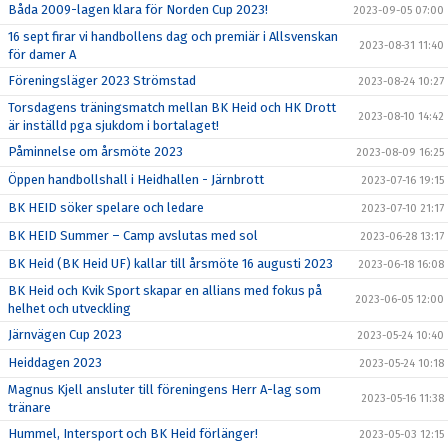
Båda 2009-lagen klara för Norden Cup 2023!
2023-09-05 07:00
16 sept firar vi handbollens dag och premiär i Allsvenskan
2023-08-31 11:40
för damer A
Föreningsläger 2023 Strömstad
2023-08-24 10:27
Torsdagens träningsmatch mellan BK Heid och HK Drott
2023-08-10 14:42
är inställd pga sjukdom i bortalaget!
Påminnelse om årsmöte 2023
2023-08-09 16:25
Öppen handbollshall i Heidhallen - Järnbrott
2023-07-16 19:15
BK HEID söker spelare och ledare
2023-07-10 21:17
BK HEID Summer – Camp avslutas med sol
2023-06-28 13:17
BK Heid (BK Heid UF) kallar till årsmöte 16 augusti 2023
2023-06-18 16:08
BK Heid och Kvik Sport skapar en allians med fokus på
2023-06-05 12:00
helhet och utveckling
Järnvägen Cup 2023
2023-05-24 10:40
Heiddagen 2023
2023-05-24 10:18
Magnus Kjell ansluter till föreningens Herr A-lag som
2023-05-16 11:38
tränare
Hummel, Intersport och BK Heid förlänger!
2023-05-03 12:15