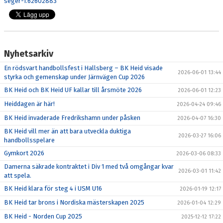
seger-1.62602883
DOKUMENT
NYFIKEN PÅ HANDBOLL
HEID CUPEN
Nyhetsarkiv
En rödsvart handbollsfest i Hallsberg – BK Heid visade
STÖTTA BK HEID - BLI MEDLEM!
2026-06-01 13:44
styrka och gemenskap under Järnvägen Cup 2026
BK Heid och BK Heid UF kallar till årsmöte 2026
2026-06-01 12:23
HANDBOLLSGYMNASIUM
Heiddagen är här!
2026-04-24 09:46
DIGITALT MATCHPROGRAM
BK Heid invaderade Fredrikshamn under påsken
2026-04-07 16:30
BK Heid vill mer än att bara utveckla duktiga
2026-03-27 16:06
handbollsspelare
Gymkort 2026
2026-03-06 08:33
Damerna säkrade kontraktet i Div 1 med två omgångar kvar
2026-03-01 11:42
att spela.
BK Heid klara för steg 4 i USM U16
2026-01-19 12:17
BK Heid tar brons i Nordiska mästerskapen 2025
2026-01-04 12:29
BK Heid - Norden Cup 2025
2025-12-12 17:22