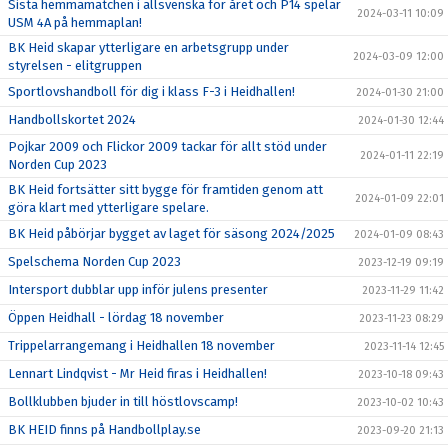
Sista hemmamatchen i allsvenska för året och P14 spelar
2024-03-11 10:09
USM 4A på hemmaplan!
BK Heid skapar ytterligare en arbetsgrupp under
2024-03-09 12:00
styrelsen - elitgruppen
Sportlovshandboll för dig i klass F-3 i Heidhallen!
2024-01-30 21:00
Handbollskortet 2024
2024-01-30 12:44
Pojkar 2009 och Flickor 2009 tackar för allt stöd under
2024-01-11 22:19
Norden Cup 2023
BK Heid fortsätter sitt bygge för framtiden genom att
2024-01-09 22:01
göra klart med ytterligare spelare.
BK Heid påbörjar bygget av laget för säsong 2024/2025
2024-01-09 08:43
Spelschema Norden Cup 2023
2023-12-19 09:19
Intersport dubblar upp inför julens presenter
2023-11-29 11:42
Öppen Heidhall - lördag 18 november
2023-11-23 08:29
Trippelarrangemang i Heidhallen 18 november
2023-11-14 12:45
Lennart Lindqvist - Mr Heid firas i Heidhallen!
2023-10-18 09:43
Bollklubben bjuder in till höstlovscamp!
2023-10-02 10:43
BK HEID finns på Handbollplay.se
2023-09-20 21:13