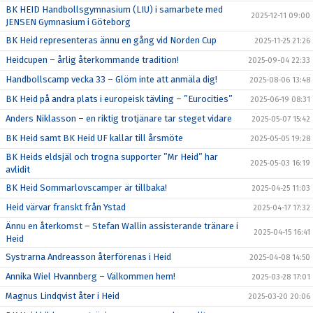
BK HEID Handbollsgymnasium (LIU) i samarbete med
2025-12-11 09:00
JENSEN Gymnasium i Göteborg
BK Heid representeras ännu en gång vid Norden Cup
2025-11-25 21:26
Heidcupen – årlig återkommande tradition!
2025-09-04 22:33
Handbollscamp vecka 33 – Glöm inte att anmäla dig!
2025-08-06 13:48
BK Heid på andra plats i europeisk tävling – ”Eurocities”
2025-06-19 08:31
Anders Niklasson – en riktig trotjänare tar steget vidare
2025-05-07 15:42
BK Heid samt BK Heid UF kallar till årsmöte
2025-05-05 19:28
BK Heids eldsjäl och trogna supporter ”Mr Heid” har
2025-05-03 16:19
avlidit
BK Heid Sommarlovscamper är tillbaka!
2025-04-25 11:03
Heid värvar franskt från Ystad
2025-04-17 17:32
Ännu en återkomst – Stefan Wallin assisterande tränare i
2025-04-15 16:41
Heid
Systrarna Andreasson återförenas i Heid
2025-04-08 14:50
Annika Wiel Hvannberg – Välkommen hem!
2025-03-28 17:01
Magnus Lindqvist åter i Heid
2025-03-20 20:06