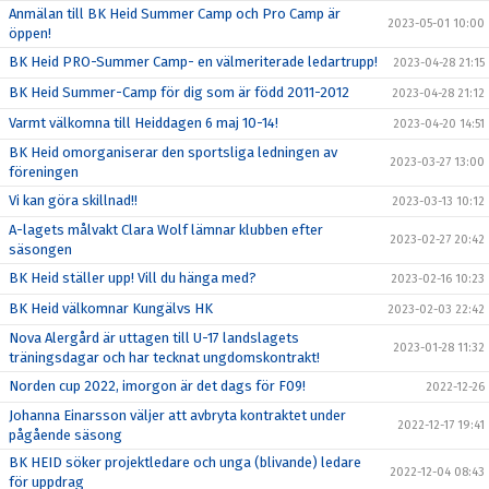
Anmälan till BK Heid Summer Camp och Pro Camp är
2023-05-01 10:00
öppen!
BK Heid PRO-Summer Camp- en välmeriterade ledartrupp!
2023-04-28 21:15
BK Heid Summer-Camp för dig som är född 2011-2012
2023-04-28 21:12
Varmt välkomna till Heiddagen 6 maj 10-14!
2023-04-20 14:51
BK Heid omorganiserar den sportsliga ledningen av
2023-03-27 13:00
föreningen
Vi kan göra skillnad!!
2023-03-13 10:12
A-lagets målvakt Clara Wolf lämnar klubben efter
2023-02-27 20:42
säsongen
BK Heid ställer upp! Vill du hänga med?
2023-02-16 10:23
BK Heid välkomnar Kungälvs HK
2023-02-03 22:42
Nova Alergård är uttagen till U-17 landslagets
2023-01-28 11:32
träningsdagar och har tecknat ungdomskontrakt!
Norden cup 2022, imorgon är det dags för F09!
2022-12-26
Johanna Einarsson väljer att avbryta kontraktet under
2022-12-17 19:41
pågående säsong
BK HEID söker projektledare och unga (blivande) ledare
2022-12-04 08:43
för uppdrag