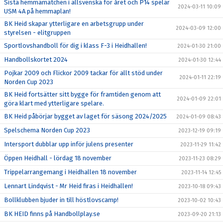
Sista hemmamatchen i allsvenska för året och P14 spelar
2024-03-11 10:09
USM 4A på hemmaplan!
BK Heid skapar ytterligare en arbetsgrupp under
2024-03-09 12:00
styrelsen - elitgruppen
Sportlovshandboll för dig i klass F-3 i Heidhallen!
2024-01-30 21:00
Handbollskortet 2024
2024-01-30 12:44
Pojkar 2009 och Flickor 2009 tackar för allt stöd under
2024-01-11 22:19
Norden Cup 2023
BK Heid fortsätter sitt bygge för framtiden genom att
2024-01-09 22:01
göra klart med ytterligare spelare.
BK Heid påbörjar bygget av laget för säsong 2024/2025
2024-01-09 08:43
Spelschema Norden Cup 2023
2023-12-19 09:19
Intersport dubblar upp inför julens presenter
2023-11-29 11:42
Öppen Heidhall - lördag 18 november
2023-11-23 08:29
Trippelarrangemang i Heidhallen 18 november
2023-11-14 12:45
Lennart Lindqvist - Mr Heid firas i Heidhallen!
2023-10-18 09:43
Bollklubben bjuder in till höstlovscamp!
2023-10-02 10:43
BK HEID finns på Handbollplay.se
2023-09-20 21:13