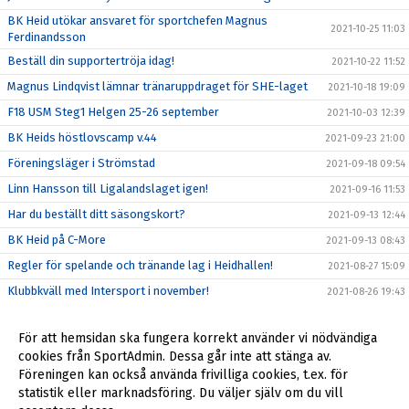
BK Heid utökar ansvaret för sportchefen Magnus
2021-10-25 11:03
Ferdinandsson
Beställ din supportertröja idag!
2021-10-22 11:52
Magnus Lindqvist lämnar tränaruppdraget för SHE-laget
2021-10-18 19:09
F18 USM Steg1 Helgen 25-26 september
2021-10-03 12:39
BK Heids höstlovscamp v.44
2021-09-23 21:00
Föreningsläger i Strömstad
2021-09-18 09:54
Linn Hansson till Ligalandslaget igen!
2021-09-16 11:53
Har du beställt ditt säsongskort?
2021-09-13 12:44
BK Heid på C-More
2021-09-13 08:43
Regler för spelande och tränande lag i Heidhallen!
2021-08-27 15:09
Klubbkväll med Intersport i november!
2021-08-26 19:43
Årsmöte Genomfört
2021-08-17 21:08
För att hemsidan ska fungera korrekt använder vi nödvändiga
Hanna Wedenby spelar EM i sommar!
2021-06-16 16:53
cookies från SportAdmin. Dessa går inte att stänga av.
BK Heid hälsar sin nya sportchef Magnus Ferdinandsson
Föreningen kan också använda frivilliga cookies, t.ex. för
2021-06-08 08:21
välkommen!
statistik eller marknadsföring. Du väljer själv om du vill