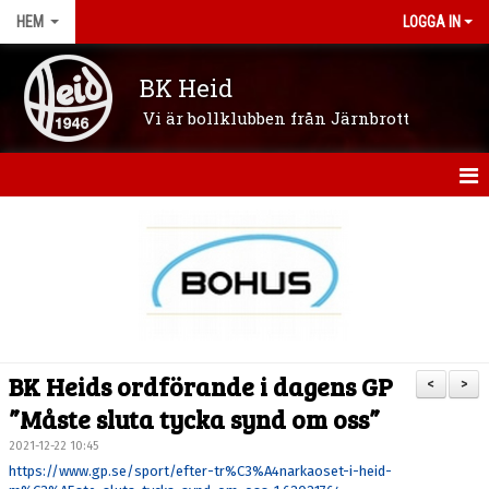
HEM
LOGGA IN
BK Heid
Vi är bollklubben från Järnbrott
HEM
OM KLUBBEN
NYHETER
VÅRA LAG/LEDARE
BK Heids ordförande i dagens GP
<
>
KONTAKT
”Måste sluta tycka synd om oss”
2021-12-22 10:45
KALENDER
https://www.gp.se/sport/efter-tr%C3%A4narkaoset-i-heid-