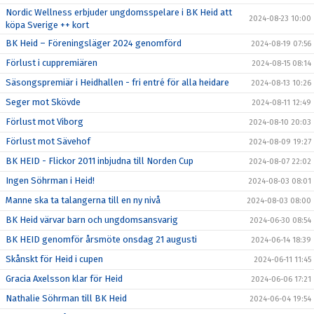
Nordic Wellness erbjuder ungdomsspelare i BK Heid att
2024-08-23 10:00
köpa Sverige ++ kort
BK Heid – Föreningsläger 2024 genomförd
2024-08-19 07:56
Förlust i cuppremiären
2024-08-15 08:14
Säsongspremiär i Heidhallen - fri entré för alla heidare
2024-08-13 10:26
Seger mot Skövde
2024-08-11 12:49
Förlust mot Viborg
2024-08-10 20:03
Förlust mot Sävehof
2024-08-09 19:27
BK HEID - Flickor 2011 inbjudna till Norden Cup
2024-08-07 22:02
Ingen Söhrman i Heid!
2024-08-03 08:01
Manne ska ta talangerna till en ny nivå
2024-08-03 08:00
BK Heid värvar barn och ungdomsansvarig
2024-06-30 08:54
BK HEID genomför årsmöte onsdag 21 augusti
2024-06-14 18:39
Skånskt för Heid i cupen
2024-06-11 11:45
Gracia Axelsson klar för Heid
2024-06-06 17:21
Nathalie Söhrman till BK Heid
2024-06-04 19:54