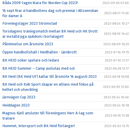
Båda 2009-lagen klara för Norden Cup 2023!
2023-09-05 07:00
16 sept firar vi handbollens dag och premiär i Allsvenskan
2023-08-31 11:40
för damer A
Föreningsläger 2023 Strömstad
2023-08-24 10:27
Torsdagens träningsmatch mellan BK Heid och HK Drott
2023-08-10 14:42
är inställd pga sjukdom i bortalaget!
Påminnelse om årsmöte 2023
2023-08-09 16:25
Öppen handbollshall i Heidhallen - Järnbrott
2023-07-16 19:15
BK HEID söker spelare och ledare
2023-07-10 21:17
BK HEID Summer – Camp avslutas med sol
2023-06-28 13:17
BK Heid (BK Heid UF) kallar till årsmöte 16 augusti 2023
2023-06-18 16:08
BK Heid och Kvik Sport skapar en allians med fokus på
2023-06-05 12:00
helhet och utveckling
Järnvägen Cup 2023
2023-05-24 10:40
Heiddagen 2023
2023-05-24 10:18
Magnus Kjell ansluter till föreningens Herr A-lag som
2023-05-16 11:38
tränare
Hummel, Intersport och BK Heid förlänger!
2023-05-03 12:15