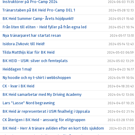
Instruktörer på Pro-Camp 2024
2024-06-03 11:35
Tränarstaben på BK Heid Pro-Camp DEL 1
2024-05-28 12:13
BK Heid Summer Camp- Årets höjdpunkt!
2024-05-21 15:40
Från liten till eliten - Heid fyller på från egna led
2024-05-21 10:14
Nya tränarparet har startat resan
2024-05-17 13:51
Isidora Zivkovic till Heid!
2024-05-14 12:43
Tilda Matthijs klar för BK Heid
2024-05-03 06:59
BK HEID - USM: silver och femteplats
2024-05-02 13:29
Heiddagen 1 maj!
2024-04-23 16:17
Ny hoodie och ny t-shirt i webbshoppen
2024-04-19 10:54
CK - kvar i BK Heid
2024-04-18 20:43
BK Heid samarbetar med My Driving Academy
2024-04-12 13:06
Lars "Lasse" Nord begravning
2024-04-07 10:25
BK Heid är representerat i USM finalhelg i Uppsala
2024-04-02 21:14
CK återigen i BK Heid - ansvarig för elitgruppen
2024-03-28 17:00
BK Heid - Herr A tränare avliden efter en kort tids sjukdom
2024-03-25 21:51