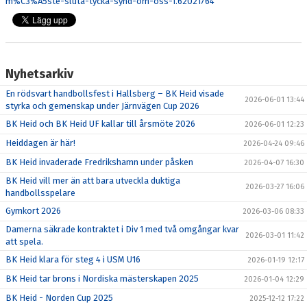
m%C3%A5ste-sluta-tycka-synd-om-oss-1.62021764
DOKUMENT
NYFIKEN PÅ HANDBOLL
HEID CUPEN
Nyhetsarkiv
En rödsvart handbollsfest i Hallsberg – BK Heid visade
STÖTTA BK HEID - BLI MEDLEM!
2026-06-01 13:44
styrka och gemenskap under Järnvägen Cup 2026
BK Heid och BK Heid UF kallar till årsmöte 2026
2026-06-01 12:23
HANDBOLLSGYMNASIUM
Heiddagen är här!
2026-04-24 09:46
DIGITALT MATCHPROGRAM
BK Heid invaderade Fredrikshamn under påsken
2026-04-07 16:30
BK Heid vill mer än att bara utveckla duktiga
2026-03-27 16:06
handbollsspelare
Gymkort 2026
2026-03-06 08:33
Damerna säkrade kontraktet i Div 1 med två omgångar kvar
2026-03-01 11:42
att spela.
BK Heid klara för steg 4 i USM U16
2026-01-19 12:17
BK Heid tar brons i Nordiska mästerskapen 2025
2026-01-04 12:29
BK Heid - Norden Cup 2025
2025-12-12 17:22