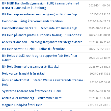
BK HEID Handbollsgymnasium (LIU) i samarbete med
2025-12-11 09:00
JENSEN Gymnasium i Göteborg
BK Heid representeras ännu en gång vid Norden Cup
2025-11-25 21:26
Heidcupen – årlig återkommande tradition!
2025-09-04 22:33
Handbollscamp vecka 33 – Glöm inte att anmäla dig!
2025-08-06 13:48
BK Heid på andra plats i europeisk tävling – ”Eurocities”
2025-06-19 08:31
Anders Niklasson – en riktig trotjänare tar steget vidare
2025-05-07 15:42
BK Heid samt BK Heid UF kallar till årsmöte
2025-05-05 19:28
BK Heids eldsjäl och trogna supporter ”Mr Heid” har
2025-05-03 16:19
avlidit
BK Heid Sommarlovscamper är tillbaka!
2025-04-25 11:03
Heid värvar franskt från Ystad
2025-04-17 17:32
Ännu en återkomst – Stefan Wallin assisterande tränare i
2025-04-15 16:41
Heid
Systrarna Andreasson återförenas i Heid
2025-04-08 14:50
Annika Wiel Hvannberg – Välkommen hem!
2025-03-28 17:01
Magnus Lindqvist åter i Heid
2025-03-20 20:06