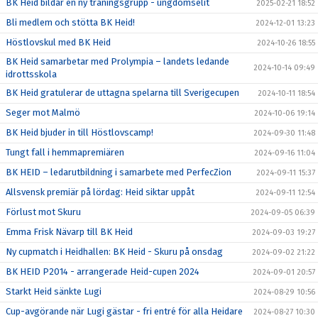
BK Heid bildar en ny träningsgrupp - ungdomselit
2025-02-21 18:52
Bli medlem och stötta BK Heid!
2024-12-01 13:23
Höstlovskul med BK Heid
2024-10-26 18:55
BK Heid samarbetar med Prolympia – landets ledande
2024-10-14 09:49
idrottsskola
BK Heid gratulerar de uttagna spelarna till Sverigecupen
2024-10-11 18:54
Seger mot Malmö
2024-10-06 19:14
BK Heid bjuder in till Höstlovscamp!
2024-09-30 11:48
Tungt fall i hemmapremiären
2024-09-16 11:04
BK HEID – ledarutbildning i samarbete med PerfecZion
2024-09-11 15:37
Allsvensk premiär på lördag: Heid siktar uppåt
2024-09-11 12:54
Förlust mot Skuru
2024-09-05 06:39
Emma Frisk Nävarp till BK Heid
2024-09-03 19:27
Ny cupmatch i Heidhallen: BK Heid - Skuru på onsdag
2024-09-02 21:22
BK HEID P2014 - arrangerade Heid-cupen 2024
2024-09-01 20:57
Starkt Heid sänkte Lugi
2024-08-29 10:56
Cup-avgörande när Lugi gästar - fri entré för alla Heidare
2024-08-27 10:30