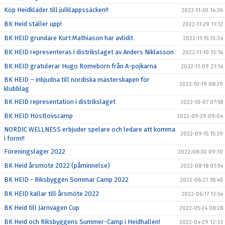
Köp Heidkläder till julklappssäcken!!
2022-11-30 14:36
BK Heid ställer upp!
2022-11-29 11:12
BK HEID grundare Kurt Mathiason har avlidit
2022-11-15 13:34
BK HEID representeras i distrikslaget av Anders Niklasson
2022-11-10 13:16
BK HEID gratulerar Hugo Romeborn från A-pojkarna
2022-11-09 21:14
BK HEID – inbjudna till nordiska mästerskapen för
2022-10-19 08:39
klubblag
BK HEID representation i distrikslaget
2022-10-07 07:58
BK HEID Höstlovscamp
2022-09-29 09:04
NORDIC WELLNESS erbjuder spelare och ledare att komma
2022-09-15 15:39
i form!!
Föreningsläger 2022
2022-08-30 09:10
BK Heid årsmöte 2022 (påminnelse)
2022-08-18 01:54
BK HEID - Riksbyggen Sommar Camp 2022
2022-06-21 18:40
BK HEID kallar till årsmöte 2022
2022-06-17 13:54
BK Heid till Järnvägen Cup
2022-05-24 08:28
BK Heid och Riksbyggens Summer-Camp i Heidhallen!
2022-04-29 12:33