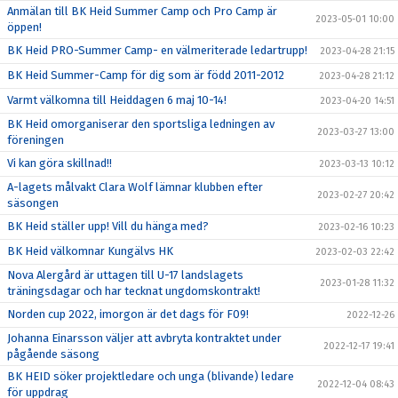
Anmälan till BK Heid Summer Camp och Pro Camp är
2023-05-01 10:00
öppen!
BK Heid PRO-Summer Camp- en välmeriterade ledartrupp!
2023-04-28 21:15
BK Heid Summer-Camp för dig som är född 2011-2012
2023-04-28 21:12
Varmt välkomna till Heiddagen 6 maj 10-14!
2023-04-20 14:51
BK Heid omorganiserar den sportsliga ledningen av
2023-03-27 13:00
föreningen
Vi kan göra skillnad!!
2023-03-13 10:12
A-lagets målvakt Clara Wolf lämnar klubben efter
2023-02-27 20:42
säsongen
BK Heid ställer upp! Vill du hänga med?
2023-02-16 10:23
BK Heid välkomnar Kungälvs HK
2023-02-03 22:42
Nova Alergård är uttagen till U-17 landslagets
2023-01-28 11:32
träningsdagar och har tecknat ungdomskontrakt!
Norden cup 2022, imorgon är det dags för F09!
2022-12-26
Johanna Einarsson väljer att avbryta kontraktet under
2022-12-17 19:41
pågående säsong
BK HEID söker projektledare och unga (blivande) ledare
2022-12-04 08:43
för uppdrag