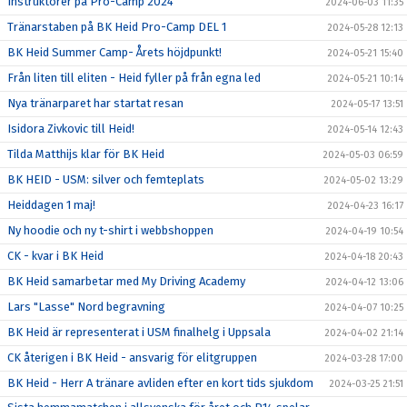
Instruktörer på Pro-Camp 2024
2024-06-03 11:35
Tränarstaben på BK Heid Pro-Camp DEL 1
2024-05-28 12:13
BK Heid Summer Camp- Årets höjdpunkt!
2024-05-21 15:40
Från liten till eliten - Heid fyller på från egna led
2024-05-21 10:14
Nya tränarparet har startat resan
2024-05-17 13:51
Isidora Zivkovic till Heid!
2024-05-14 12:43
Tilda Matthijs klar för BK Heid
2024-05-03 06:59
BK HEID - USM: silver och femteplats
2024-05-02 13:29
Heiddagen 1 maj!
2024-04-23 16:17
Ny hoodie och ny t-shirt i webbshoppen
2024-04-19 10:54
CK - kvar i BK Heid
2024-04-18 20:43
BK Heid samarbetar med My Driving Academy
2024-04-12 13:06
Lars "Lasse" Nord begravning
2024-04-07 10:25
BK Heid är representerat i USM finalhelg i Uppsala
2024-04-02 21:14
CK återigen i BK Heid - ansvarig för elitgruppen
2024-03-28 17:00
BK Heid - Herr A tränare avliden efter en kort tids sjukdom
2024-03-25 21:51