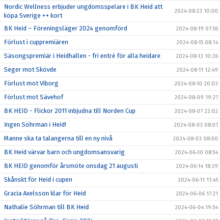
Nordic Wellness erbjuder ungdomsspelare i BK Heid att
2024-08-23 10:00
köpa Sverige ++ kort
BK Heid – Föreningsläger 2024 genomförd
2024-08-19 07:56
Förlust i cuppremiären
2024-08-15 08:14
Säsongspremiär i Heidhallen - fri entré för alla heidare
2024-08-13 10:26
Seger mot Skövde
2024-08-11 12:49
Förlust mot Viborg
2024-08-10 20:03
Förlust mot Sävehof
2024-08-09 19:27
BK HEID - Flickor 2011 inbjudna till Norden Cup
2024-08-07 22:02
Ingen Söhrman i Heid!
2024-08-03 08:01
Manne ska ta talangerna till en ny nivå
2024-08-03 08:00
BK Heid värvar barn och ungdomsansvarig
2024-06-30 08:54
BK HEID genomför årsmöte onsdag 21 augusti
2024-06-14 18:39
Skånskt för Heid i cupen
2024-06-11 11:45
Gracia Axelsson klar för Heid
2024-06-06 17:21
Nathalie Söhrman till BK Heid
2024-06-04 19:54