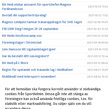
BK Heid utökar ansvaret för sportchefen Magnus
2021-10-25 11:03
Ferdinandsson
Beställ din supportertröja idag!
2021-10-22 11:52
Magnus Lindqvist lämnar tränaruppdraget för SHE-laget
2021-10-18 19:09
F18 USM Steg1 Helgen 25-26 september
2021-10-03 12:39
BK Heids höstlovscamp v.44
2021-09-23 21:00
Föreningsläger i Strömstad
2021-09-18 09:54
Linn Hansson till Ligalandslaget igen!
2021-09-16 11:53
Har du beställt ditt säsongskort?
2021-09-13 12:44
BK Heid på C-More
2021-09-13 08:43
Regler för spelande och tränande lag i Heidhallen!
2021-08-27 15:09
Klubbkväll med Intersport i november!
2021-08-26 19:43
Årsmöte Genomfört
2021-08-17 21:08
För att hemsidan ska fungera korrekt använder vi nödvändiga
Hanna Wedenby spelar EM i sommar!
2021-06-16 16:53
cookies från SportAdmin. Dessa går inte att stänga av.
BK Heid hälsar sin nya sportchef Magnus Ferdinandsson
Föreningen kan också använda frivilliga cookies, t.ex. för
2021-06-08 08:21
välkommen!
statistik eller marknadsföring. Du väljer själv om du vill
acceptera dessa.