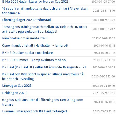
Båda 2009-lagen klara för Norden Cup 2023!
2023-09-05 07:00
16 sept firar vi handbollens dag och premiär i Allsvenskan
2023-08-31 11:40
för damer A
Föreningsläger 2023 Strömstad
2023-08-24 10:27
Torsdagens träningsmatch mellan BK Heid och HK Drott
2023-08-10 14:42
är inställd pga sjukdom i bortalaget!
Påminnelse om årsmöte 2023
2023-08-09 16:25
Öppen handbollshall i Heidhallen - Järnbrott
2023-07-16 19:15
BK HEID söker spelare och ledare
2023-07-10 21:17
BK HEID Summer – Camp avslutas med sol
2023-06-28 13:17
BK Heid (BK Heid UF) kallar till årsmöte 16 augusti 2023
2023-06-18 16:08
BK Heid och Kvik Sport skapar en allians med fokus på
2023-06-05 12:00
helhet och utveckling
Järnvägen Cup 2023
2023-05-24 10:40
Heiddagen 2023
2023-05-24 10:18
Magnus Kjell ansluter till föreningens Herr A-lag som
2023-05-16 11:38
tränare
Hummel, Intersport och BK Heid förlänger!
2023-05-03 12:15