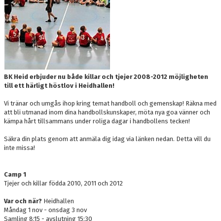
DOKUMENT
NYFIKEN PÅ HANDBOLL
HEID CUPEN
STÖTTA BK HEID - BLI MEDLEM!
BK Heid erbjuder nu både killar och tjejer 2008-2012 möjligheten
till ett härligt höstlov i Heidhallen!
HANDBOLLSGYMNASIUM
Vi tränar och umgås ihop kring temat handboll och gemenskap! Räkna med
att bli utmanad inom dina handbollskunskaper, möta nya goa vänner och
DIGITALT MATCHPROGRAM
kämpa hårt tillsammans under roliga dagar i handbollens tecken!
Säkra din plats genom att anmäla dig idag via länken nedan. Detta vill du
inte missa!
Camp 1
Tjejer och killar födda 2010, 2011 och 2012
Var och när?
Heidhallen
Måndag 1 nov - onsdag 3 nov
Samling 8:15 - avslutning 15:30