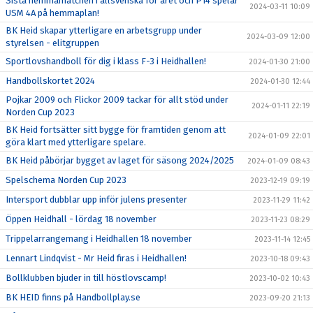
Sista hemmamatchen i allsvenska för året och P14 spelar
2024-03-11 10:09
USM 4A på hemmaplan!
BK Heid skapar ytterligare en arbetsgrupp under
2024-03-09 12:00
styrelsen - elitgruppen
Sportlovshandboll för dig i klass F-3 i Heidhallen!
2024-01-30 21:00
Handbollskortet 2024
2024-01-30 12:44
Pojkar 2009 och Flickor 2009 tackar för allt stöd under
2024-01-11 22:19
Norden Cup 2023
BK Heid fortsätter sitt bygge för framtiden genom att
2024-01-09 22:01
göra klart med ytterligare spelare.
BK Heid påbörjar bygget av laget för säsong 2024/2025
2024-01-09 08:43
Spelschema Norden Cup 2023
2023-12-19 09:19
Intersport dubblar upp inför julens presenter
2023-11-29 11:42
Öppen Heidhall - lördag 18 november
2023-11-23 08:29
Trippelarrangemang i Heidhallen 18 november
2023-11-14 12:45
Lennart Lindqvist - Mr Heid firas i Heidhallen!
2023-10-18 09:43
Bollklubben bjuder in till höstlovscamp!
2023-10-02 10:43
BK HEID finns på Handbollplay.se
2023-09-20 21:13