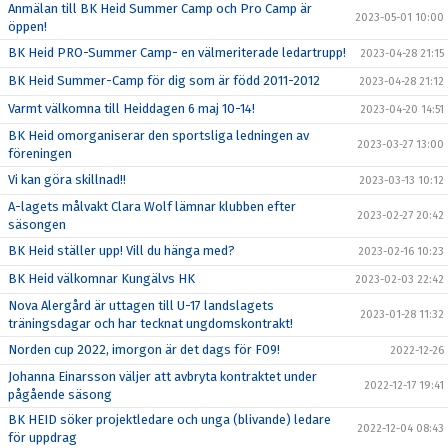
Anmälan till BK Heid Summer Camp och Pro Camp är
2023-05-01 10:00
öppen!
BK Heid PRO-Summer Camp- en välmeriterade ledartrupp!
2023-04-28 21:15
BK Heid Summer-Camp för dig som är född 2011-2012
2023-04-28 21:12
Varmt välkomna till Heiddagen 6 maj 10-14!
2023-04-20 14:51
BK Heid omorganiserar den sportsliga ledningen av
2023-03-27 13:00
föreningen
Vi kan göra skillnad!!
2023-03-13 10:12
A-lagets målvakt Clara Wolf lämnar klubben efter
2023-02-27 20:42
säsongen
BK Heid ställer upp! Vill du hänga med?
2023-02-16 10:23
BK Heid välkomnar Kungälvs HK
2023-02-03 22:42
Nova Alergård är uttagen till U-17 landslagets
2023-01-28 11:32
träningsdagar och har tecknat ungdomskontrakt!
Norden cup 2022, imorgon är det dags för F09!
2022-12-26
Johanna Einarsson väljer att avbryta kontraktet under
2022-12-17 19:41
pågående säsong
BK HEID söker projektledare och unga (blivande) ledare
2022-12-04 08:43
för uppdrag