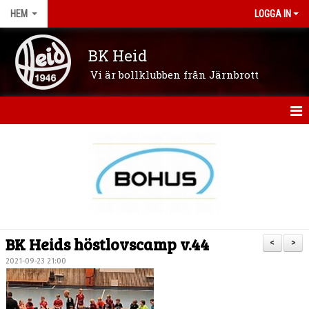
HEM
LOGGA IN
BK Heid
Vi är bollklubben från Järnbrott
HEM
OM KLUBBEN
NYHETER
VÅRA LAG/LEDARE
BK Heids höstlovscamp v.44
<
>
KONTAKT
2021-09-23 21:00
KALENDER