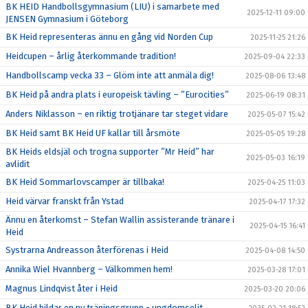
BK HEID Handbollsgymnasium (LIU) i samarbete med
2025-12-11 09:00
JENSEN Gymnasium i Göteborg
BK Heid representeras ännu en gång vid Norden Cup
2025-11-25 21:26
Heidcupen – årlig återkommande tradition!
2025-09-04 22:33
Handbollscamp vecka 33 – Glöm inte att anmäla dig!
2025-08-06 13:48
BK Heid på andra plats i europeisk tävling – ”Eurocities”
2025-06-19 08:31
Anders Niklasson – en riktig trotjänare tar steget vidare
2025-05-07 15:42
BK Heid samt BK Heid UF kallar till årsmöte
2025-05-05 19:28
BK Heids eldsjäl och trogna supporter ”Mr Heid” har
2025-05-03 16:19
avlidit
BK Heid Sommarlovscamper är tillbaka!
2025-04-25 11:03
Heid värvar franskt från Ystad
2025-04-17 17:32
Ännu en återkomst – Stefan Wallin assisterande tränare i
2025-04-15 16:41
Heid
Systrarna Andreasson återförenas i Heid
2025-04-08 14:50
Annika Wiel Hvannberg – Välkommen hem!
2025-03-28 17:01
Magnus Lindqvist åter i Heid
2025-03-20 20:06
BK Heid bildar en ny träningsgrupp - ungdomselit