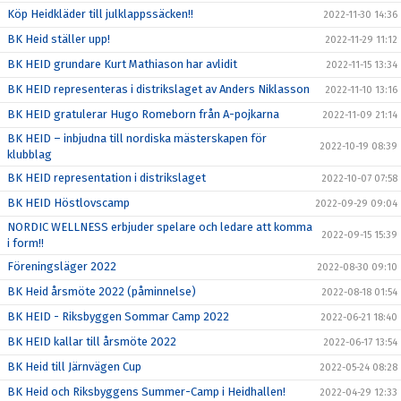
Köp Heidkläder till julklappssäcken!!
2022-11-30 14:36
BK Heid ställer upp!
2022-11-29 11:12
BK HEID grundare Kurt Mathiason har avlidit
2022-11-15 13:34
BK HEID representeras i distrikslaget av Anders Niklasson
2022-11-10 13:16
BK HEID gratulerar Hugo Romeborn från A-pojkarna
2022-11-09 21:14
BK HEID – inbjudna till nordiska mästerskapen för
2022-10-19 08:39
klubblag
BK HEID representation i distrikslaget
2022-10-07 07:58
BK HEID Höstlovscamp
2022-09-29 09:04
NORDIC WELLNESS erbjuder spelare och ledare att komma
2022-09-15 15:39
i form!!
Föreningsläger 2022
2022-08-30 09:10
BK Heid årsmöte 2022 (påminnelse)
2022-08-18 01:54
BK HEID - Riksbyggen Sommar Camp 2022
2022-06-21 18:40
BK HEID kallar till årsmöte 2022
2022-06-17 13:54
BK Heid till Järnvägen Cup
2022-05-24 08:28
BK Heid och Riksbyggens Summer-Camp i Heidhallen!
2022-04-29 12:33