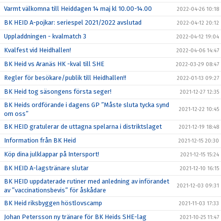
Varmt välkomna till Heiddagen 14 maj kl 10.00-14.00
2022-04-26 10:18
BK HEID A-pojkar: seriespel 2021/2022 avslutad
2022-04-12 20:12
Uppladdningen - kvalmatch 3
2022-04-12 19:04
Kvalfest vid Heidhallen!
2022-04-06 14:47
BK Heid vs Aranäs HK -kval till SHE
2022-03-29 08:47
Regler för besökare/publik till Heidhallen!!
2022-01-13 09:27
BK Heid tog säsongens första seger!
2021-12-27 12:35
BK Heids ordförande i dagens GP ”Måste sluta tycka synd
2021-12-22 10:45
om oss”
BK HEID gratulerar de uttagna spelarna i distriktslaget
2021-12-19 18:48
Information från BK Heid
2021-12-15 20:30
Köp dina julklappar på Intersport!
2021-12-15 15:24
BK HEID A-lagstränare slutar
2021-12-10 16:15
BK HEID uppdaterade rutiner med anledning av införandet
2021-12-03 09:31
av ”vaccinationsbevis” för åskådare
BK Heid riksbyggen höstlovscamp
2021-11-03 17:33
Johan Petersson ny tränare för BK Heids SHE-lag
2021-10-25 11:47