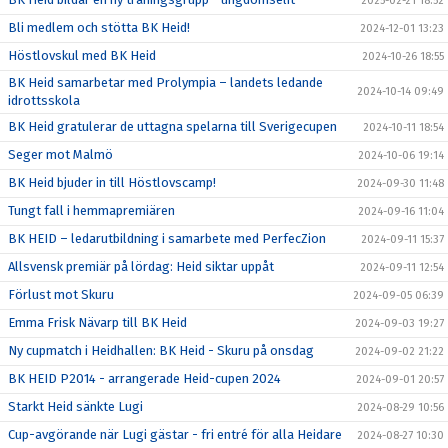
2025-02-21 18:52
Bli medlem och stötta BK Heid!
2024-12-01 13:23
Höstlovskul med BK Heid
2024-10-26 18:55
BK Heid samarbetar med Prolympia – landets ledande
2024-10-14 09:49
idrottsskola
BK Heid gratulerar de uttagna spelarna till Sverigecupen
2024-10-11 18:54
Seger mot Malmö
2024-10-06 19:14
BK Heid bjuder in till Höstlovscamp!
2024-09-30 11:48
Tungt fall i hemmapremiären
2024-09-16 11:04
BK HEID – ledarutbildning i samarbete med PerfecZion
2024-09-11 15:37
Allsvensk premiär på lördag: Heid siktar uppåt
2024-09-11 12:54
Förlust mot Skuru
2024-09-05 06:39
Emma Frisk Nävarp till BK Heid
2024-09-03 19:27
Ny cupmatch i Heidhallen: BK Heid - Skuru på onsdag
2024-09-02 21:22
BK HEID P2014 - arrangerade Heid-cupen 2024
2024-09-01 20:57
Starkt Heid sänkte Lugi
2024-08-29 10:56
Cup-avgörande när Lugi gästar - fri entré för alla Heidare
2024-08-27 10:30