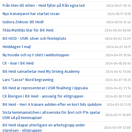
Från liten till eliten - Heid fyller på från egna led
2024-05-21 10:14
Nya tränarparet har startat resan
2024-05-17 13:51
Isidora Zivkovic till Heid!
2024-05-14 12:43
Tilda Matthijs klar för BK Heid
2024-05-03 06:59
BK HEID - USM: silver och femteplats
2024-05-02 13:29
Heiddagen 1 maj!
2024-04-23 16:17
Ny hoodie och ny t-shirt i webbshoppen
2024-04-19 10:54
CK - kvar i BK Heid
2024-04-18 20:43
BK Heid samarbetar med My Driving Academy
2024-04-12 13:06
Lars "Lasse" Nord begravning
2024-04-07 10:25
BK Heid är representerat i USM finalhelg i Uppsala
2024-04-02 21:14
CK återigen i BK Heid - ansvarig för elitgruppen
2024-03-28 17:00
BK Heid - Herr A tränare avliden efter en kort tids sjukdom
2024-03-25 21:51
Sista hemmamatchen i allsvenska för året och P14 spelar
2024-03-11 10:09
USM 4A på hemmaplan!
BK Heid skapar ytterligare en arbetsgrupp under
2024-03-09 12:00
styrelsen - elitgruppen