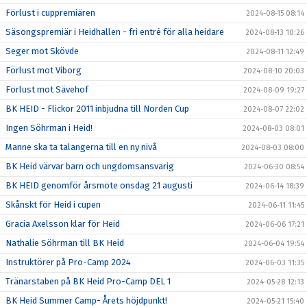
Förlust i cuppremiären
2024-08-15 08:14
Säsongspremiär i Heidhallen - fri entré för alla heidare
2024-08-13 10:26
Seger mot Skövde
2024-08-11 12:49
Förlust mot Viborg
2024-08-10 20:03
Förlust mot Sävehof
2024-08-09 19:27
BK HEID - Flickor 2011 inbjudna till Norden Cup
2024-08-07 22:02
Ingen Söhrman i Heid!
2024-08-03 08:01
Manne ska ta talangerna till en ny nivå
2024-08-03 08:00
BK Heid värvar barn och ungdomsansvarig
2024-06-30 08:54
BK HEID genomför årsmöte onsdag 21 augusti
2024-06-14 18:39
Skånskt för Heid i cupen
2024-06-11 11:45
Gracia Axelsson klar för Heid
2024-06-06 17:21
Nathalie Söhrman till BK Heid
2024-06-04 19:54
Instruktörer på Pro-Camp 2024
2024-06-03 11:35
Tränarstaben på BK Heid Pro-Camp DEL 1
2024-05-28 12:13
BK Heid Summer Camp- Årets höjdpunkt!
2024-05-21 15:40