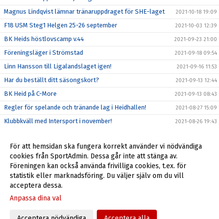
Magnus Lindqvist lämnar tränaruppdraget för SHE-laget
2021-10-18 19:09
F18 USM Steg1 Helgen 25-26 september
2021-10-03 12:39
BK Heids höstlovscamp v.44
2021-09-23 21:00
Föreningsläger i Strömstad
2021-09-18 09:54
Linn Hansson till Ligalandslaget igen!
2021-09-16 11:53
Har du beställt ditt säsongskort?
2021-09-13 12:44
BK Heid på C-More
2021-09-13 08:43
Regler för spelande och tränande lag i Heidhallen!
2021-08-27 15:09
Klubbkväll med Intersport i november!
2021-08-26 19:43
Årsmöte Genomfört
2021-08-17 21:08
För att hemsidan ska fungera korrekt använder vi nödvändiga
Hanna Wedenby spelar EM i sommar!
2021-06-16 16:53
cookies från SportAdmin. Dessa går inte att stänga av.
BK Heid hälsar sin nya sportchef Magnus Ferdinandsson
Föreningen kan också använda frivilliga cookies, t.ex. för
2021-06-08 08:21
välkommen!
statistik eller marknadsföring. Du väljer själv om du vill
acceptera dessa.
Anpassa dina val
Cookie-inställningar
Gå till Webbversion
Acceptera nödvändiga
Acceptera alla