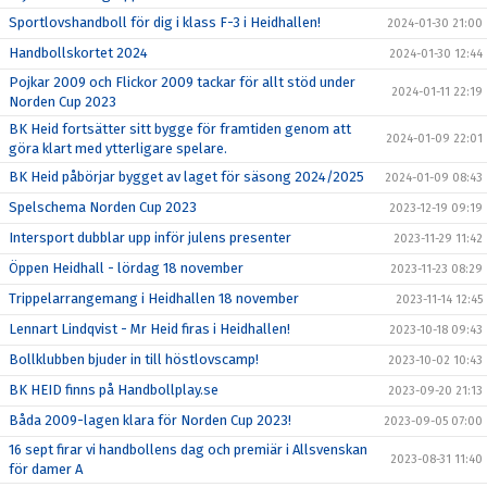
Sportlovshandboll för dig i klass F-3 i Heidhallen!
2024-01-30 21:00
Handbollskortet 2024
2024-01-30 12:44
Pojkar 2009 och Flickor 2009 tackar för allt stöd under
2024-01-11 22:19
Norden Cup 2023
BK Heid fortsätter sitt bygge för framtiden genom att
2024-01-09 22:01
göra klart med ytterligare spelare.
BK Heid påbörjar bygget av laget för säsong 2024/2025
2024-01-09 08:43
Spelschema Norden Cup 2023
2023-12-19 09:19
Intersport dubblar upp inför julens presenter
2023-11-29 11:42
Öppen Heidhall - lördag 18 november
2023-11-23 08:29
Trippelarrangemang i Heidhallen 18 november
2023-11-14 12:45
Lennart Lindqvist - Mr Heid firas i Heidhallen!
2023-10-18 09:43
Bollklubben bjuder in till höstlovscamp!
2023-10-02 10:43
BK HEID finns på Handbollplay.se
2023-09-20 21:13
Båda 2009-lagen klara för Norden Cup 2023!
2023-09-05 07:00
16 sept firar vi handbollens dag och premiär i Allsvenskan
2023-08-31 11:40
för damer A