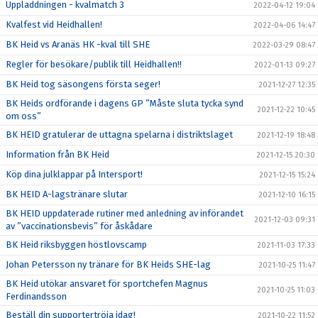
Uppladdningen - kvalmatch 3
2022-04-12 19:04
Kvalfest vid Heidhallen!
2022-04-06 14:47
BK Heid vs Aranäs HK -kval till SHE
2022-03-29 08:47
Regler för besökare/publik till Heidhallen!!
2022-01-13 09:27
BK Heid tog säsongens första seger!
2021-12-27 12:35
BK Heids ordförande i dagens GP ”Måste sluta tycka synd
2021-12-22 10:45
om oss”
BK HEID gratulerar de uttagna spelarna i distriktslaget
2021-12-19 18:48
Information från BK Heid
2021-12-15 20:30
Köp dina julklappar på Intersport!
2021-12-15 15:24
BK HEID A-lagstränare slutar
2021-12-10 16:15
BK HEID uppdaterade rutiner med anledning av införandet
2021-12-03 09:31
av ”vaccinationsbevis” för åskådare
BK Heid riksbyggen höstlovscamp
2021-11-03 17:33
Johan Petersson ny tränare för BK Heids SHE-lag
2021-10-25 11:47
BK Heid utökar ansvaret för sportchefen Magnus
2021-10-25 11:03
Ferdinandsson
Beställ din supportertröja idag!
2021-10-22 11:52