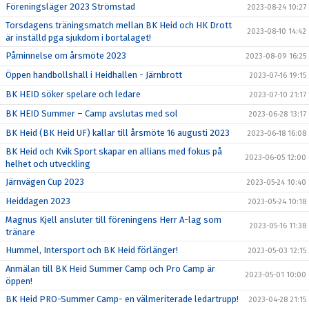
Föreningsläger 2023 Strömstad
2023-08-24 10:27
Torsdagens träningsmatch mellan BK Heid och HK Drott
2023-08-10 14:42
är inställd pga sjukdom i bortalaget!
Påminnelse om årsmöte 2023
2023-08-09 16:25
Öppen handbollshall i Heidhallen - Järnbrott
2023-07-16 19:15
BK HEID söker spelare och ledare
2023-07-10 21:17
BK HEID Summer – Camp avslutas med sol
2023-06-28 13:17
BK Heid (BK Heid UF) kallar till årsmöte 16 augusti 2023
2023-06-18 16:08
BK Heid och Kvik Sport skapar en allians med fokus på
2023-06-05 12:00
helhet och utveckling
Järnvägen Cup 2023
2023-05-24 10:40
Heiddagen 2023
2023-05-24 10:18
Magnus Kjell ansluter till föreningens Herr A-lag som
2023-05-16 11:38
tränare
Hummel, Intersport och BK Heid förlänger!
2023-05-03 12:15
Anmälan till BK Heid Summer Camp och Pro Camp är
2023-05-01 10:00
öppen!
BK Heid PRO-Summer Camp- en välmeriterade ledartrupp!
2023-04-28 21:15