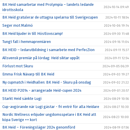
BK Heid samarbetar med Prolympia – landets ledande
2024-10-14 09:49
idrottsskola
BK Heid gratulerar de uttagna spelarna till Sverigecupen
2024-10-11 18:54
Seger mot Malmö
2024-10-06 19:14
BK Heid bjuder in till Höstlovscamp!
2024-09-30 11:48
Tungt fall i hemmapremiären
2024-09-16 11:04
BK HEID – ledarutbildning i samarbete med PerfecZion
2024-09-11 15:37
Allsvensk premiär på lördag: Heid siktar uppåt
2024-09-11 12:54
Förlust mot Skuru
2024-09-05 06:39
Emma Frisk Nävarp till BK Heid
2024-09-03 19:27
Ny cupmatch i Heidhallen: BK Heid - Skuru på onsdag
2024-09-02 21:22
BK HEID P2014 - arrangerade Heid-cupen 2024
2024-09-01 20:57
Starkt Heid sänkte Lugi
2024-08-29 10:56
Cup-avgörande när Lugi gästar - fri entré för alla Heidare
2024-08-27 10:30
Nordic Wellness erbjuder ungdomsspelare i BK Heid att
2024-08-23 10:00
köpa Sverige ++ kort
BK Heid – Föreningsläger 2024 genomförd
2024-08-19 07:56