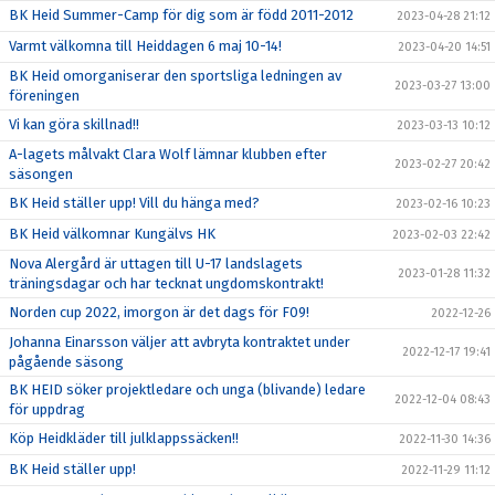
BK Heid Summer-Camp för dig som är född 2011-2012
2023-04-28 21:12
Varmt välkomna till Heiddagen 6 maj 10-14!
2023-04-20 14:51
BK Heid omorganiserar den sportsliga ledningen av
2023-03-27 13:00
föreningen
Vi kan göra skillnad!!
2023-03-13 10:12
A-lagets målvakt Clara Wolf lämnar klubben efter
2023-02-27 20:42
säsongen
BK Heid ställer upp! Vill du hänga med?
2023-02-16 10:23
BK Heid välkomnar Kungälvs HK
2023-02-03 22:42
Nova Alergård är uttagen till U-17 landslagets
2023-01-28 11:32
träningsdagar och har tecknat ungdomskontrakt!
Norden cup 2022, imorgon är det dags för F09!
2022-12-26
Johanna Einarsson väljer att avbryta kontraktet under
2022-12-17 19:41
pågående säsong
BK HEID söker projektledare och unga (blivande) ledare
2022-12-04 08:43
för uppdrag
Köp Heidkläder till julklappssäcken!!
2022-11-30 14:36
BK Heid ställer upp!
2022-11-29 11:12