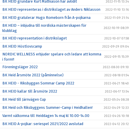
BK HEID grundare Kurt Mathiason har avlidit
2022-11-15 13:34
BK HEID representeras i distrikslaget av Anders Niklasson
2022-11-10 13:16
BK HEID gratulerar Hugo Romeborn från A-pojkarna
2022-11-09 21:14
BK HEID – inbjudna till nordiska mästerskapen för
2022-10-19 08:39
klubblag
BK HEID representation i distrikslaget
2022-10-07 07:58
BK HEID Höstlovscamp
2022-09-29 09:04
NORDIC WELLNESS erbjuder spelare och ledare att komma
2022-09-15 15:39
i form!!
Föreningsläger 2022
2022-08-30 09:10
BK Heid årsmöte 2022 (påminnelse)
2022-08-18 01:54
BK HEID - Riksbyggen Sommar Camp 2022
2022-06-21 18:40
BK HEID kallar till årsmöte 2022
2022-06-17 13:54
BK Heid till Järnvägen Cup
2022-05-24 08:28
BK Heid och Riksbyggens Summer-Camp i Heidhallen!
2022-04-29 12:33
Varmt välkomna till Heiddagen 14 maj kl 10.00-14.00
2022-04-26 10:18
BK HEID A-pojkar: seriespel 2021/2022 avslutad
2022-04-12 20:12