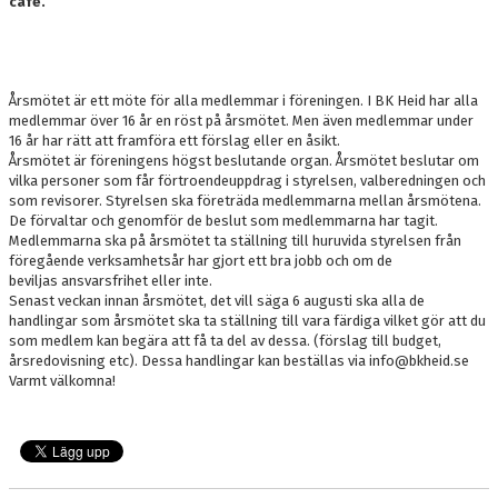
café.
DOKUMENT
NYFIKEN PÅ HANDBOLL
Årsmötet är ett möte för alla medlemmar i föreningen. I BK Heid har alla
HEID CUPEN
medlemmar över 16 år en röst på årsmötet. Men även medlemmar under
16 år har rätt att framföra ett förslag eller en åsikt.
STÖTTA BK HEID - BLI MEDLEM!
Årsmötet är föreningens högst beslutande organ. Årsmötet beslutar om
vilka personer som får förtroendeuppdrag i styrelsen, valberedningen och
som revisorer. Styrelsen ska företräda medlemmarna mellan årsmötena.
HANDBOLLSGYMNASIUM
De förvaltar och genomför de beslut som medlemmarna har tagit.
Medlemmarna ska på årsmötet ta ställning till huruvida styrelsen från
DIGITALT MATCHPROGRAM
föregående verksamhetsår har gjort ett bra jobb och om de
beviljas ansvarsfrihet eller inte.
Senast veckan innan årsmötet, det vill säga 6 augusti ska alla de
handlingar som årsmötet ska ta ställning till vara färdiga vilket gör att du
som medlem kan begära att få ta del av dessa. (förslag till budget,
årsredovisning etc). Dessa handlingar kan beställas via info@bkheid.se
Varmt välkomna!