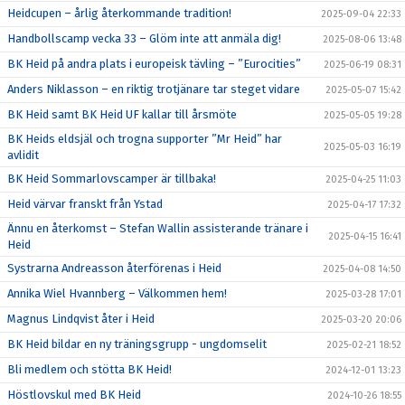
Heidcupen – årlig återkommande tradition!
2025-09-04 22:33
Handbollscamp vecka 33 – Glöm inte att anmäla dig!
2025-08-06 13:48
BK Heid på andra plats i europeisk tävling – ”Eurocities”
2025-06-19 08:31
Anders Niklasson – en riktig trotjänare tar steget vidare
2025-05-07 15:42
BK Heid samt BK Heid UF kallar till årsmöte
2025-05-05 19:28
BK Heids eldsjäl och trogna supporter ”Mr Heid” har
2025-05-03 16:19
avlidit
BK Heid Sommarlovscamper är tillbaka!
2025-04-25 11:03
Heid värvar franskt från Ystad
2025-04-17 17:32
Ännu en återkomst – Stefan Wallin assisterande tränare i
2025-04-15 16:41
Heid
Systrarna Andreasson återförenas i Heid
2025-04-08 14:50
Annika Wiel Hvannberg – Välkommen hem!
2025-03-28 17:01
Magnus Lindqvist åter i Heid
2025-03-20 20:06
BK Heid bildar en ny träningsgrupp - ungdomselit
2025-02-21 18:52
Bli medlem och stötta BK Heid!
2024-12-01 13:23
Höstlovskul med BK Heid
2024-10-26 18:55