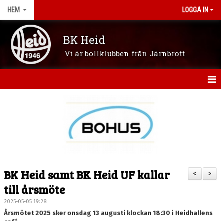
HEM
LOGGA IN
BK Heid
Vi är bollklubben från Järnbrott
HEM
OM KLUBBEN
NYHETER
VÅRA LAG/LEDARE
BK Heid samt BK Heid UF kallar
<
>
KONTAKT
till årsmöte
2025-05-05 19:28
KALENDER
Årsmötet 2025 sker onsdag 13 augusti klockan 18:30 i Heidhallens