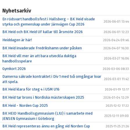
Nyhetsarkiv
En rödsvart handbollsfest i Hallsberg – BK Heid visade
2026-06-01 13:44
styrka och gemenskap under Järnvägen Cup 2026
BK Heid och BK Heid UF kallar till årsmöte 2026
2026-06-01 12:23
Heiddagen är här!
2026-04-24 09:46
BK Heid invaderade Fredrikshamn under påsken
2026-04-07 16:30
BK Heid vill mer än att bara utveckla duktiga
2026-03-27 16:06
handbollsspelare
Gymkort 2026
2026-03-06 08:33
Damerna säkrade kontraktet i Div 1 med två omgångar kvar
2026-03-01 11:42
att spela.
BK Heid klara för steg 4 i USM U16
2026-01-19 12:17
BK Heid tar brons i Nordiska mästerskapen 2025
2026-01-04 12:29
BK Heid - Norden Cup 2025
2025-12-12 17:22
BK HEID Handbollsgymnasium (LIU) i samarbete med
2025-12-11 09:00
JENSEN Gymnasium i Göteborg
BK Heid representeras ännu en gång vid Norden Cup
2025-11-25 21:26