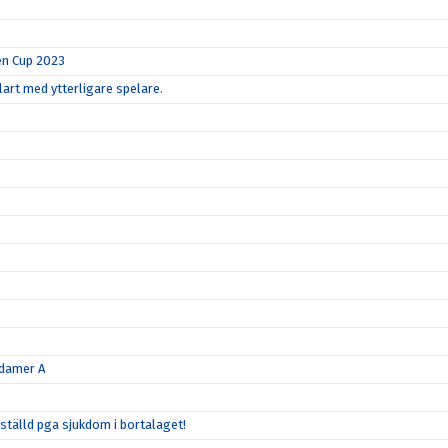
en Cup 2023
art med ytterligare spelare.
 damer A
tälld pga sjukdom i bortalaget!