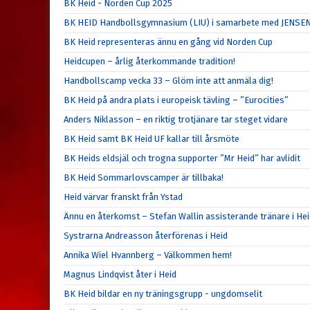
BK Heid - Norden Cup 2025
BK HEID Handbollsgymnasium (LIU) i samarbete med JENSE
BK Heid representeras ännu en gång vid Norden Cup
Heidcupen – årlig återkommande tradition!
Handbollscamp vecka 33 – Glöm inte att anmäla dig!
BK Heid på andra plats i europeisk tävling – ”Eurocities”
Anders Niklasson – en riktig trotjänare tar steget vidare
BK Heid samt BK Heid UF kallar till årsmöte
BK Heids eldsjäl och trogna supporter ”Mr Heid” har avlidit
BK Heid Sommarlovscamper är tillbaka!
Heid värvar franskt från Ystad
Ännu en återkomst – Stefan Wallin assisterande tränare i He
Systrarna Andreasson återförenas i Heid
Annika Wiel Hvannberg – Välkommen hem!
Magnus Lindqvist åter i Heid
BK Heid bildar en ny träningsgrupp - ungdomselit