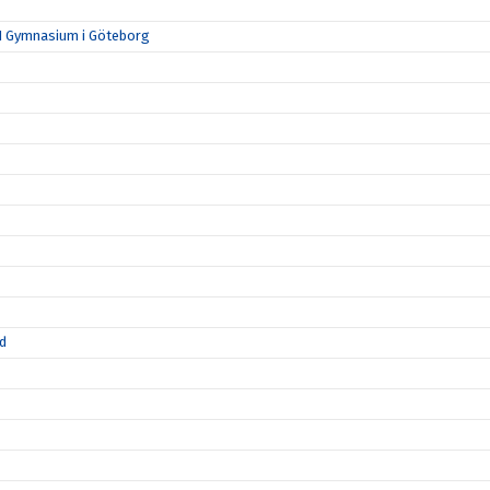
N Gymnasium i Göteborg
id