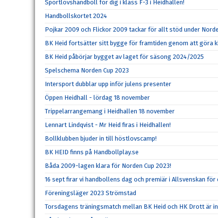
Sportlovshandboll för dig i klass F-3 i Heidhallen!
Handbollskortet 2024
Pojkar 2009 och Flickor 2009 tackar för allt stöd under Nord
BK Heid fortsätter sitt bygge för framtiden genom att göra kl
BK Heid påbörjar bygget av laget för säsong 2024/2025
Spelschema Norden Cup 2023
Intersport dubblar upp inför julens presenter
Öppen Heidhall - lördag 18 november
Trippelarrangemang i Heidhallen 18 november
Lennart Lindqvist - Mr Heid firas i Heidhallen!
Bollklubben bjuder in till höstlovscamp!
BK HEID finns på Handbollplay.se
Båda 2009-lagen klara för Norden Cup 2023!
16 sept firar vi handbollens dag och premiär i Allsvenskan för
Föreningsläger 2023 Strömstad
Torsdagens träningsmatch mellan BK Heid och HK Drott är ins