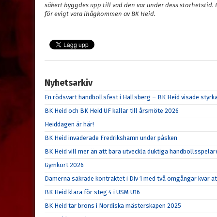
säkert byggdes upp till vad den var under dess storhetstid.
för evigt vara ihågkommen av BK Heid.
Nyhetsarkiv
En rödsvart handbollsfest i Hallsberg – BK Heid visade sty
BK Heid och BK Heid UF kallar till årsmöte 2026
Heiddagen är här!
BK Heid invaderade Fredrikshamn under påsken
BK Heid vill mer än att bara utveckla duktiga handbollsspelar
Gymkort 2026
Damerna säkrade kontraktet i Div 1 med två omgångar kvar at
BK Heid klara för steg 4 i USM U16
BK Heid tar brons i Nordiska mästerskapen 2025