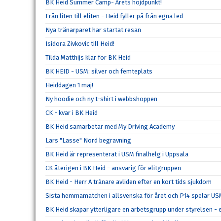
BK Heid Summer Camp- Årets höjdpunkt!
Från liten till eliten - Heid fyller på från egna led
Nya tränarparet har startat resan
Isidora Zivkovic till Heid!
Tilda Matthijs klar för BK Heid
BK HEID - USM: silver och femteplats
Heiddagen 1 maj!
Ny hoodie och ny t-shirt i webbshoppen
CK - kvar i BK Heid
BK Heid samarbetar med My Driving Academy
Lars "Lasse" Nord begravning
BK Heid är representerat i USM finalhelg i Uppsala
CK återigen i BK Heid - ansvarig för elitgruppen
BK Heid - Herr A tränare avliden efter en kort tids sjukdom
Sista hemmamatchen i allsvenska för året och P14 spelar U
BK Heid skapar ytterligare en arbetsgrupp under styrelsen - 