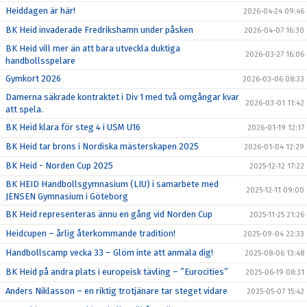
Heiddagen är här!
2026-04-24 09:46
BK Heid invaderade Fredrikshamn under påsken
2026-04-07 16:30
BK Heid vill mer än att bara utveckla duktiga
2026-03-27 16:06
handbollsspelare
Gymkort 2026
2026-03-06 08:33
Damerna säkrade kontraktet i Div 1 med två omgångar kvar
2026-03-01 11:42
att spela.
BK Heid klara för steg 4 i USM U16
2026-01-19 12:17
BK Heid tar brons i Nordiska mästerskapen 2025
2026-01-04 12:29
BK Heid - Norden Cup 2025
2025-12-12 17:22
BK HEID Handbollsgymnasium (LIU) i samarbete med
2025-12-11 09:00
JENSEN Gymnasium i Göteborg
BK Heid representeras ännu en gång vid Norden Cup
2025-11-25 21:26
Heidcupen – årlig återkommande tradition!
2025-09-04 22:33
Handbollscamp vecka 33 – Glöm inte att anmäla dig!
2025-08-06 13:48
BK Heid på andra plats i europeisk tävling – ”Eurocities”
2025-06-19 08:31
Anders Niklasson – en riktig trotjänare tar steget vidare
2025-05-07 15:42