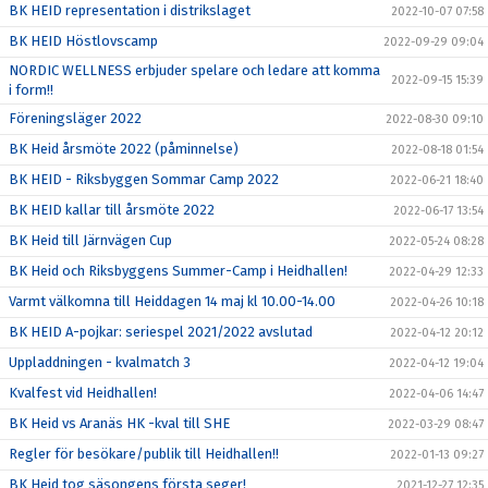
BK HEID representation i distrikslaget
2022-10-07 07:58
BK HEID Höstlovscamp
2022-09-29 09:04
NORDIC WELLNESS erbjuder spelare och ledare att komma
2022-09-15 15:39
i form!!
Föreningsläger 2022
2022-08-30 09:10
BK Heid årsmöte 2022 (påminnelse)
2022-08-18 01:54
BK HEID - Riksbyggen Sommar Camp 2022
2022-06-21 18:40
BK HEID kallar till årsmöte 2022
2022-06-17 13:54
BK Heid till Järnvägen Cup
2022-05-24 08:28
BK Heid och Riksbyggens Summer-Camp i Heidhallen!
2022-04-29 12:33
Varmt välkomna till Heiddagen 14 maj kl 10.00-14.00
2022-04-26 10:18
BK HEID A-pojkar: seriespel 2021/2022 avslutad
2022-04-12 20:12
Uppladdningen - kvalmatch 3
2022-04-12 19:04
Kvalfest vid Heidhallen!
2022-04-06 14:47
BK Heid vs Aranäs HK -kval till SHE
2022-03-29 08:47
Regler för besökare/publik till Heidhallen!!
2022-01-13 09:27
BK Heid tog säsongens första seger!
2021-12-27 12:35