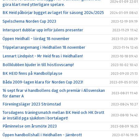
2024-01-09 22:01
göra klart med ytterligare spelare.
BK Heid påbörjar bygget av laget för säsong 2024/2025
2024-01-09 08:43
Spelschema Norden Cup 2023
2023-12-19 09:19
Intersport dubblar upp inför julens presenter
2023-11-29 11:42
Öppen Heidhall - lördag 18 november
2023-11-23 08:29
Trippelarrangemang i Heidhallen 18 november
2023-11-14 12:45
Lennart Lindqvist - Mr Heid firas i Heidhallen!
2023-10-18 09:43
Bollklubben bjuder in till höstlovscamp!
2023-10-02 10:43
BK HEID finns på Handbollplay.se
2023-09-20 21:13
Båda 2009-lagen klara för Norden Cup 2023!
2023-09-05 07:00
16 sept firar vi handbollens dag och premiär i Allsvenskan
2023-08-31 11:40
för damer A
Föreningsläger 2023 Strömstad
2023-08-24 10:27
Torsdagens träningsmatch mellan BK Heid och HK Drott
2023-08-10 14:42
är inställd pga sjukdom i bortalaget!
Påminnelse om årsmöte 2023
2023-08-09 16:25
Öppen handbollshall i Heidhallen - Järnbrott
2023-07-16 19:15