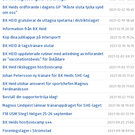
BK Heids ordförande i dagens GP ”Måste sluta tycka synd
2021-12-22 10:45
om oss”
BK HEID gratulerar de uttagna spelarna i distriktslaget
2021-12-19 18:48
Information från BK Heid
2021-12-15 20:30
Köp dina julklappar på Intersport!
2021-12-15 15:24
BK HEID A-lagstränare slutar
2021-12-10 16:15
BK HEID uppdaterade rutiner med anledning av införandet
2021-12-03 09:31
av ”vaccinationsbevis” för åskådare
BK Heid riksbyggen höstlovscamp
2021-11-03 17:33
Johan Petersson ny tränare för BK Heids SHE-lag
2021-10-25 11:47
BK Heid utökar ansvaret för sportchefen Magnus
2021-10-25 11:03
Ferdinandsson
Beställ din supportertröja idag!
2021-10-22 11:52
Magnus Lindqvist lämnar tränaruppdraget för SHE-laget
2021-10-18 19:09
F18 USM Steg1 Helgen 25-26 september
2021-10-03 12:39
BK Heids höstlovscamp v.44
2021-09-23 21:00
Föreningsläger i Strömstad
2021-09-18 09:54