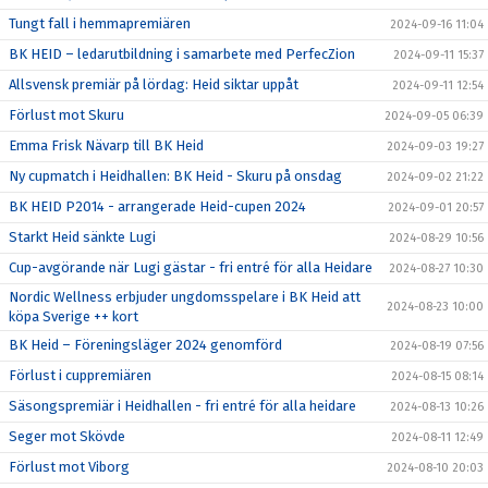
Tungt fall i hemmapremiären
2024-09-16 11:04
BK HEID – ledarutbildning i samarbete med PerfecZion
2024-09-11 15:37
Allsvensk premiär på lördag: Heid siktar uppåt
2024-09-11 12:54
Förlust mot Skuru
2024-09-05 06:39
Emma Frisk Nävarp till BK Heid
2024-09-03 19:27
Ny cupmatch i Heidhallen: BK Heid - Skuru på onsdag
2024-09-02 21:22
BK HEID P2014 - arrangerade Heid-cupen 2024
2024-09-01 20:57
Starkt Heid sänkte Lugi
2024-08-29 10:56
Cup-avgörande när Lugi gästar - fri entré för alla Heidare
2024-08-27 10:30
Nordic Wellness erbjuder ungdomsspelare i BK Heid att
2024-08-23 10:00
köpa Sverige ++ kort
BK Heid – Föreningsläger 2024 genomförd
2024-08-19 07:56
Förlust i cuppremiären
2024-08-15 08:14
Säsongspremiär i Heidhallen - fri entré för alla heidare
2024-08-13 10:26
Seger mot Skövde
2024-08-11 12:49
Förlust mot Viborg
2024-08-10 20:03