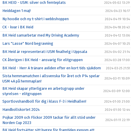
BK HEID - USM: silver och femteplats
2024-05-02 13:29
Heiddagen 1 maj!
2024-04-23 16:17
Ny hoodie och ny t-shirt i webbshoppen
2024-04-19 10:54
CK - kvar i BK Heid
2024-04-18 20:43
BK Heid samarbetar med My Driving Academy
2024-04-12 13:06
Lars "Lasse" Nord begravning
2024-04-07 10:25
BK Heid är representerat i USM finalhelg i Uppsala
2024-04-02 21:14
CK återigen i BK Heid - ansvarig för elitgruppen
2024-03-28 17:00
BK Heid - Herr A tränare avliden efter en kort tids sjukdom
2024-03-25 21:51
Sista hemmamatchen i allsvenska för året och P14 spelar
2024-03-11 10:09
USM 4A på hemmaplan!
BK Heid skapar ytterligare en arbetsgrupp under
2024-03-09 12:00
styrelsen - elitgruppen
Sportlovshandboll för dig i klass F-3 i Heidhallen!
2024-01-30 21:00
Handbollskortet 2024
2024-01-30 12:44
Pojkar 2009 och Flickor 2009 tackar för allt stöd under
2024-01-11 22:19
Norden Cup 2023
BK Heid fortsätter sitt bygge för framtiden genom att