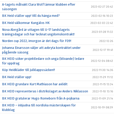
A-lagets målvakt Clara Wolf lämnar klubben efter
2023-02-27 20:42
säsongen
BK Heid ställer upp! Vill du hänga med?
2023-02-16 10:23
BK Heid välkomnar Kungälvs HK
2023-02-03 22:42
Nova Alergård är uttagen till U-17 landslagets
2023-01-28 11:32
träningsdagar och har tecknat ungdomskontrakt!
Norden cup 2022, imorgon är det dags för F09!
2022-12-26
Johanna Einarsson väljer att avbryta kontraktet under
2022-12-17 19:41
pågående säsong
BK HEID söker projektledare och unga (blivande) ledare
2022-12-04 08:43
för uppdrag
Köp Heidkläder till julklappssäcken!!
2022-11-30 14:36
BK Heid ställer upp!
2022-11-29 11:12
BK HEID grundare Kurt Mathiason har avlidit
2022-11-15 13:34
BK HEID representeras i distrikslaget av Anders Niklasson
2022-11-10 13:16
BK HEID gratulerar Hugo Romeborn från A-pojkarna
2022-11-09 21:14
BK HEID – inbjudna till nordiska mästerskapen för
2022-10-19 08:39
klubblag