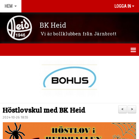
HEM
LOGGA IN
BK Heid
Vi är bollklubben från Järnbrott
HEM
OM KLUBBEN
NYHETER
VÅRA LAG/LEDARE
Höstlovskul med BK Heid
<
>
KONTAKT
2024-10-26 18:55
KALENDER