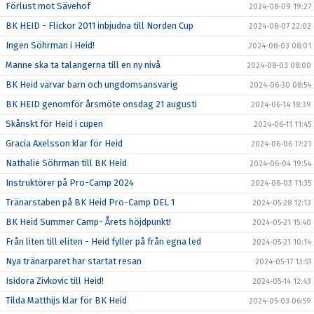
Förlust mot Sävehof
2024-08-09 19:27
BK HEID - Flickor 2011 inbjudna till Norden Cup
2024-08-07 22:02
Ingen Söhrman i Heid!
2024-08-03 08:01
Manne ska ta talangerna till en ny nivå
2024-08-03 08:00
BK Heid värvar barn och ungdomsansvarig
2024-06-30 08:54
BK HEID genomför årsmöte onsdag 21 augusti
2024-06-14 18:39
Skånskt för Heid i cupen
2024-06-11 11:45
Gracia Axelsson klar för Heid
2024-06-06 17:21
Nathalie Söhrman till BK Heid
2024-06-04 19:54
Instruktörer på Pro-Camp 2024
2024-06-03 11:35
Tränarstaben på BK Heid Pro-Camp DEL 1
2024-05-28 12:13
BK Heid Summer Camp- Årets höjdpunkt!
2024-05-21 15:40
Från liten till eliten - Heid fyller på från egna led
2024-05-21 10:14
Nya tränarparet har startat resan
2024-05-17 13:51
Isidora Zivkovic till Heid!
2024-05-14 12:43
Tilda Matthijs klar för BK Heid
2024-05-03 06:59