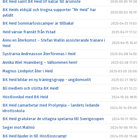
BK Heid samt BK Heid UF kallar till årsmöte
2025-05-05 19:28
BK Heids eldsjäl och trogna supporter ”Mr Heid” har
2025-05-03 16:19
avlidit
BK Heid Sommarlovscamper är tillbaka!
2025-04-25 11:03
Heid värvar franskt från Ystad
2025-04-17 17:32
Ännu en återkomst – Stefan Wallin assisterande tränare i
2025-04-15 16:41
Heid
Systrarna Andreasson återförenas i Heid
2025-04-08 14:50
Annika Wiel Hvannberg – Välkommen hem!
2025-03-28 17:01
Magnus Lindqvist åter i Heid
2025-03-20 20:06
BK Heid bildar en ny träningsgrupp - ungdomselit
2025-02-21 18:52
Bli medlem och stötta BK Heid!
2024-12-01 13:23
Höstlovskul med BK Heid
2024-10-26 18:55
BK Heid samarbetar med Prolympia – landets ledande
2024-10-14 09:49
idrottsskola
BK Heid gratulerar de uttagna spelarna till Sverigecupen
2024-10-11 18:54
Seger mot Malmö
2024-10-06 19:14
BK Heid bjuder in till Höstlovscamp!
2024-09-30 11:48