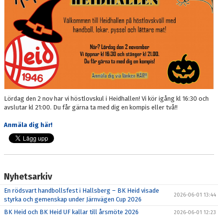
DOKUMENT
NYFIKEN PÅ HANDBOLL
HEID CUPEN
STÖTTA BK HEID - BLI MEDLEM!
HANDBOLLSGYMNASIUM
Lördag den 2 nov har vi höstlovskul i Heidhallen! Vi kör igång kl 16:30 och
avslutar kl 21:00. Du får gärna ta med dig en kompis eller två!!
DIGITALT MATCHPROGRAM
Anmäla dig här!
Nyhetsarkiv
En rödsvart handbollsfest i Hallsberg – BK Heid visade
2026-06-01 13:44
styrka och gemenskap under Järnvägen Cup 2026
BK Heid och BK Heid UF kallar till årsmöte 2026
2026-06-01 12:23