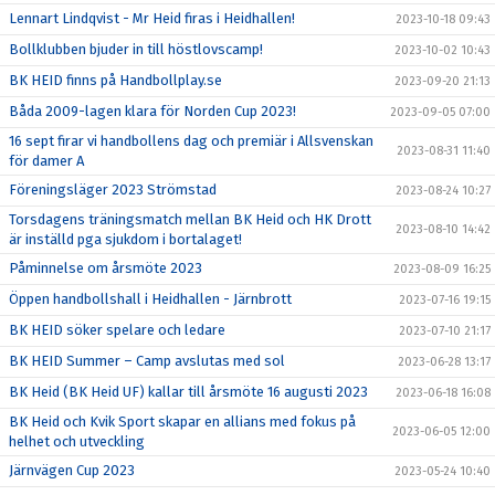
Lennart Lindqvist - Mr Heid firas i Heidhallen!
2023-10-18 09:43
Bollklubben bjuder in till höstlovscamp!
2023-10-02 10:43
BK HEID finns på Handbollplay.se
2023-09-20 21:13
Båda 2009-lagen klara för Norden Cup 2023!
2023-09-05 07:00
16 sept firar vi handbollens dag och premiär i Allsvenskan
2023-08-31 11:40
för damer A
Föreningsläger 2023 Strömstad
2023-08-24 10:27
Torsdagens träningsmatch mellan BK Heid och HK Drott
2023-08-10 14:42
är inställd pga sjukdom i bortalaget!
Påminnelse om årsmöte 2023
2023-08-09 16:25
Öppen handbollshall i Heidhallen - Järnbrott
2023-07-16 19:15
BK HEID söker spelare och ledare
2023-07-10 21:17
BK HEID Summer – Camp avslutas med sol
2023-06-28 13:17
BK Heid (BK Heid UF) kallar till årsmöte 16 augusti 2023
2023-06-18 16:08
BK Heid och Kvik Sport skapar en allians med fokus på
2023-06-05 12:00
helhet och utveckling
Järnvägen Cup 2023
2023-05-24 10:40