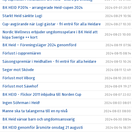
BK HEID P2014 - arrangerade Heid-cupen 2024
2024-09-01 20:57
Starkt Heid sänkte Lugi
2024-08-29 10:56
Cup-avgörande när Lugi gästar - fri entré för alla Heidare
2024-08-27 10:30
Nordic Wellness erbjuder ungdomsspelare i BK Heid att
2024-08-23 10:00
köpa Sverige ++ kort
BK Heid – Föreningsläger 2024 genomförd
2024-08-19 07:56
Förlust i cuppremiären
2024-08-15 08:14
Säsongspremiär i Heidhallen - fri entré för alla heidare
2024-08-13 10:26
Seger mot Skövde
2024-08-11 12:49
Förlust mot Viborg
2024-08-10 20:03
Förlust mot Sävehof
2024-08-09 19:27
BK HEID - Flickor 2011 inbjudna till Norden Cup
2024-08-07 22:02
Ingen Söhrman i Heid!
2024-08-03 08:01
Manne ska ta talangerna till en ny nivå
2024-08-03 08:00
BK Heid värvar barn och ungdomsansvarig
2024-06-30 08:54
BK HEID genomför årsmöte onsdag 21 augusti
2024-06-14 18:39