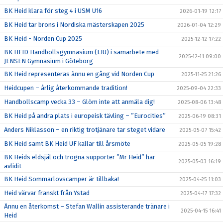
BK Heid klara för steg 4 i USM U16
2026-01-19 12:17
BK Heid tar brons i Nordiska mästerskapen 2025
2026-01-04 12:29
BK Heid - Norden Cup 2025
2025-12-12 17:22
BK HEID Handbollsgymnasium (LIU) i samarbete med
2025-12-11 09:00
JENSEN Gymnasium i Göteborg
BK Heid representeras ännu en gång vid Norden Cup
2025-11-25 21:26
Heidcupen – årlig återkommande tradition!
2025-09-04 22:33
Handbollscamp vecka 33 – Glöm inte att anmäla dig!
2025-08-06 13:48
BK Heid på andra plats i europeisk tävling – ”Eurocities”
2025-06-19 08:31
Anders Niklasson – en riktig trotjänare tar steget vidare
2025-05-07 15:42
BK Heid samt BK Heid UF kallar till årsmöte
2025-05-05 19:28
BK Heids eldsjäl och trogna supporter ”Mr Heid” har
2025-05-03 16:19
avlidit
BK Heid Sommarlovscamper är tillbaka!
2025-04-25 11:03
Heid värvar franskt från Ystad
2025-04-17 17:32
Ännu en återkomst – Stefan Wallin assisterande tränare i
2025-04-15 16:41
Heid