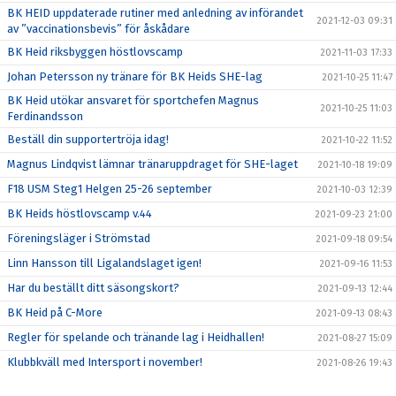
BK HEID uppdaterade rutiner med anledning av införandet
2021-12-03 09:31
av ”vaccinationsbevis” för åskådare
BK Heid riksbyggen höstlovscamp
2021-11-03 17:33
Johan Petersson ny tränare för BK Heids SHE-lag
2021-10-25 11:47
BK Heid utökar ansvaret för sportchefen Magnus
2021-10-25 11:03
Ferdinandsson
Beställ din supportertröja idag!
2021-10-22 11:52
Magnus Lindqvist lämnar tränaruppdraget för SHE-laget
2021-10-18 19:09
F18 USM Steg1 Helgen 25-26 september
2021-10-03 12:39
BK Heids höstlovscamp v.44
2021-09-23 21:00
Föreningsläger i Strömstad
2021-09-18 09:54
Linn Hansson till Ligalandslaget igen!
2021-09-16 11:53
Har du beställt ditt säsongskort?
2021-09-13 12:44
BK Heid på C-More
2021-09-13 08:43
Regler för spelande och tränande lag i Heidhallen!
2021-08-27 15:09
Klubbkväll med Intersport i november!
2021-08-26 19:43
Årsmöte Genomfört
2021-08-17 21:08