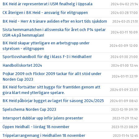
BK Heid är representerat i USM finalhelg i Uppsala
2024-04-02 21:14
CK återigen i BK Heid - ansvarig för elitgruppen
2024-03-28 17:00
BK Heid - Herr A tränare avliden efter en kort tids sjukdom
2024-03-25 21:51
Sista hemmamatchen i allsvenska för året och P14 spelar
2024-03-11 10:09
USM 4A på hemmaplan!
BK Heid skapar ytterligare en arbetsgrupp under
2024-03-09 12:00
styrelsen - elitgruppen
Sportlovshandboll för dig i klass F-3 i Heidhallen!
2024-01-30 21:00
Handbollskortet 2024
2024-01-30 12:44
Pojkar 2009 och Flickor 2009 tackar för allt stöd under
2024-01-11 22:19
Norden Cup 2023
BK Heid fortsätter sitt bygge för framtiden genom att
2024-01-09 22:01
göra klart med ytterligare spelare.
BK Heid påbörjar bygget av laget för säsong 2024/2025
2024-01-09 08:43
Spelschema Norden Cup 2023
2023-12-19 09:19
Intersport dubblar upp inför julens presenter
2023-11-29 11:42
Öppen Heidhall - lördag 18 november
2023-11-23 08:29
Trippelarrangemang i Heidhallen 18 november
2023-11-14 12:45