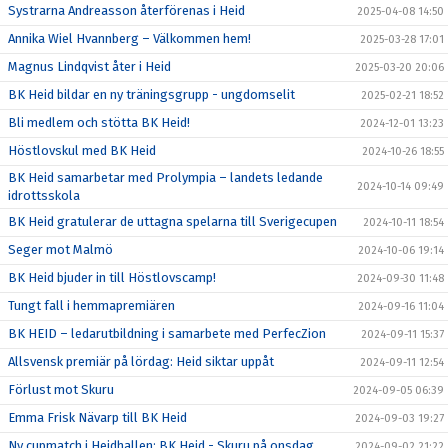
Systrarna Andreasson återförenas i Heid
2025-04-08 14:50
Annika Wiel Hvannberg – Välkommen hem!
2025-03-28 17:01
Magnus Lindqvist åter i Heid
2025-03-20 20:06
BK Heid bildar en ny träningsgrupp - ungdomselit
2025-02-21 18:52
Bli medlem och stötta BK Heid!
2024-12-01 13:23
Höstlovskul med BK Heid
2024-10-26 18:55
BK Heid samarbetar med Prolympia – landets ledande
2024-10-14 09:49
idrottsskola
BK Heid gratulerar de uttagna spelarna till Sverigecupen
2024-10-11 18:54
Seger mot Malmö
2024-10-06 19:14
BK Heid bjuder in till Höstlovscamp!
2024-09-30 11:48
Tungt fall i hemmapremiären
2024-09-16 11:04
BK HEID – ledarutbildning i samarbete med PerfecZion
2024-09-11 15:37
Allsvensk premiär på lördag: Heid siktar uppåt
2024-09-11 12:54
Förlust mot Skuru
2024-09-05 06:39
Emma Frisk Nävarp till BK Heid
2024-09-03 19:27
Ny cupmatch i Heidhallen: BK Heid - Skuru på onsdag
2024-09-02 21:22