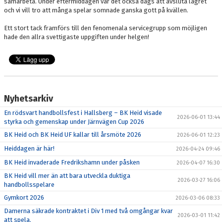
samarbeta. Under eftermiddagen var det också dags att avsluta lägret
och vi vill tro att många spelar somnade ganska gott på kvällen.
Ett stort tack framförs till den fenomenala servicegrupp som möjligen
hade den allra svettigaste uppgiften under helgen!
Nyhetsarkiv
En rödsvart handbollsfest i Hallsberg – BK Heid visade
2026-06-01 13:44
styrka och gemenskap under Järnvägen Cup 2026
BK Heid och BK Heid UF kallar till årsmöte 2026
2026-06-01 12:23
Heiddagen är här!
2026-04-24 09:46
BK Heid invaderade Fredrikshamn under påsken
2026-04-07 16:30
BK Heid vill mer än att bara utveckla duktiga
2026-03-27 16:06
handbollsspelare
Gymkort 2026
2026-03-06 08:33
Damerna säkrade kontraktet i Div 1 med två omgångar kvar
2026-03-01 11:42
att spela.