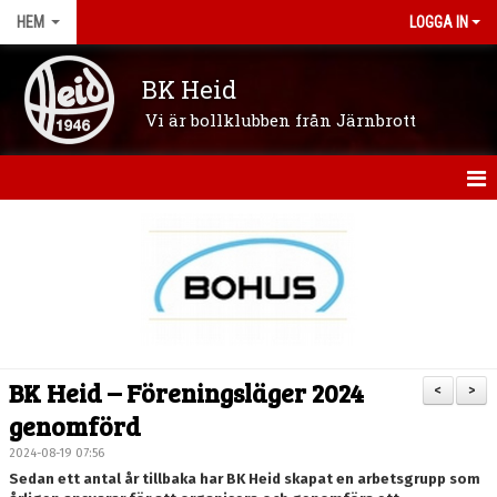
HEM
LOGGA IN
BK Heid
Vi är bollklubben från Järnbrott
HEM
OM KLUBBEN
NYHETER
VÅRA LAG/LEDARE
BK Heid – Föreningsläger 2024
<
>
KONTAKT
genomförd
2024-08-19 07:56
KALENDER
Sedan ett antal år tillbaka har BK Heid skapat en arbetsgrupp som