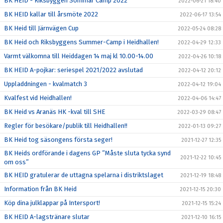
BK HEID - Riksbyggen Sommar Camp 2022
2022-06-21 18:40
BK HEID kallar till årsmöte 2022
2022-06-17 13:54
BK Heid till Järnvägen Cup
2022-05-24 08:28
BK Heid och Riksbyggens Summer-Camp i Heidhallen!
2022-04-29 12:33
Varmt välkomna till Heiddagen 14 maj kl 10.00-14.00
2022-04-26 10:18
BK HEID A-pojkar: seriespel 2021/2022 avslutad
2022-04-12 20:12
Uppladdningen - kvalmatch 3
2022-04-12 19:04
Kvalfest vid Heidhallen!
2022-04-06 14:47
BK Heid vs Aranäs HK -kval till SHE
2022-03-29 08:47
Regler för besökare/publik till Heidhallen!!
2022-01-13 09:27
BK Heid tog säsongens första seger!
2021-12-27 12:35
BK Heids ordförande i dagens GP ”Måste sluta tycka synd
2021-12-22 10:45
om oss”
BK HEID gratulerar de uttagna spelarna i distriktslaget
2021-12-19 18:48
Information från BK Heid
2021-12-15 20:30
Köp dina julklappar på Intersport!
2021-12-15 15:24
BK HEID A-lagstränare slutar
2021-12-10 16:15