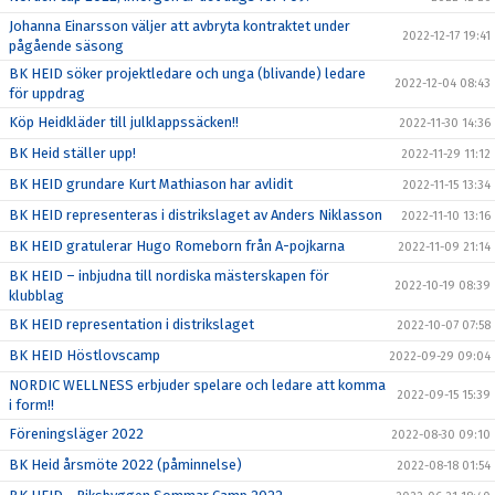
Johanna Einarsson väljer att avbryta kontraktet under
2022-12-17 19:41
pågående säsong
BK HEID söker projektledare och unga (blivande) ledare
2022-12-04 08:43
för uppdrag
Köp Heidkläder till julklappssäcken!!
2022-11-30 14:36
BK Heid ställer upp!
2022-11-29 11:12
BK HEID grundare Kurt Mathiason har avlidit
2022-11-15 13:34
BK HEID representeras i distrikslaget av Anders Niklasson
2022-11-10 13:16
BK HEID gratulerar Hugo Romeborn från A-pojkarna
2022-11-09 21:14
BK HEID – inbjudna till nordiska mästerskapen för
2022-10-19 08:39
klubblag
BK HEID representation i distrikslaget
2022-10-07 07:58
BK HEID Höstlovscamp
2022-09-29 09:04
NORDIC WELLNESS erbjuder spelare och ledare att komma
2022-09-15 15:39
i form!!
Föreningsläger 2022
2022-08-30 09:10
BK Heid årsmöte 2022 (påminnelse)
2022-08-18 01:54