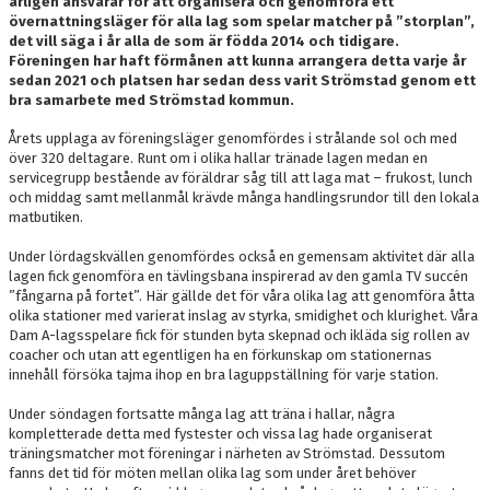
årligen ansvarar för att organisera och genomföra ett
DOKUMENT
övernattningsläger för alla lag som spelar matcher på ”storplan”,
det vill säga i år alla de som är födda 2014 och tidigare.
Föreningen har haft förmånen att kunna arrangera detta varje år
NYFIKEN PÅ HANDBOLL
sedan 2021 och platsen har sedan dess varit Strömstad genom ett
bra samarbete med Strömstad kommun.
HEID CUPEN
Årets upplaga av föreningsläger genomfördes i strålande sol och med
STÖTTA BK HEID - BLI MEDLEM!
över 320 deltagare. Runt om i olika hallar tränade lagen medan en
servicegrupp bestående av föräldrar såg till att laga mat – frukost, lunch
och middag samt mellanmål krävde många handlingsrundor till den lokala
HANDBOLLSGYMNASIUM
matbutiken.
DIGITALT MATCHPROGRAM
Under lördagskvällen genomfördes också en gemensam aktivitet där alla
lagen fick genomföra en tävlingsbana inspirerad av den gamla TV succén
”fångarna på fortet”. Här gällde det för våra olika lag att genomföra åtta
olika stationer med varierat inslag av styrka, smidighet och klurighet. Våra
Dam A-lagsspelare fick för stunden byta skepnad och ikläda sig rollen av
coacher och utan att egentligen ha en förkunskap om stationernas
innehåll försöka tajma ihop en bra laguppställning för varje station.
Under söndagen fortsatte många lag att träna i hallar, några
kompletterade detta med fystester och vissa lag hade organiserat
träningsmatcher mot föreningar i närheten av Strömstad. Dessutom
fanns det tid för möten mellan olika lag som under året behöver