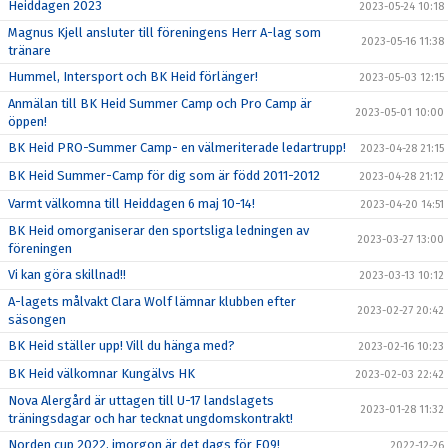
Heiddagen 2023
2023-05-24 10:18
Magnus Kjell ansluter till föreningens Herr A-lag som
2023-05-16 11:38
tränare
Hummel, Intersport och BK Heid förlänger!
2023-05-03 12:15
Anmälan till BK Heid Summer Camp och Pro Camp är
2023-05-01 10:00
öppen!
BK Heid PRO-Summer Camp- en välmeriterade ledartrupp!
2023-04-28 21:15
BK Heid Summer-Camp för dig som är född 2011-2012
2023-04-28 21:12
Varmt välkomna till Heiddagen 6 maj 10-14!
2023-04-20 14:51
BK Heid omorganiserar den sportsliga ledningen av
2023-03-27 13:00
föreningen
Vi kan göra skillnad!!
2023-03-13 10:12
A-lagets målvakt Clara Wolf lämnar klubben efter
2023-02-27 20:42
säsongen
BK Heid ställer upp! Vill du hänga med?
2023-02-16 10:23
BK Heid välkomnar Kungälvs HK
2023-02-03 22:42
Nova Alergård är uttagen till U-17 landslagets
2023-01-28 11:32
träningsdagar och har tecknat ungdomskontrakt!
Norden cup 2022, imorgon är det dags för F09!
2022-12-26