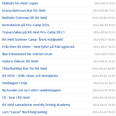
Skånskt för Heid i cupen
2024-06-11 11:45
Gracia Axelsson klar för Heid
2024-06-06 17:21
Nathalie Söhrman till BK Heid
2024-06-04 19:54
Instruktörer på Pro-Camp 2024
2024-06-03 11:35
Tränarstaben på BK Heid Pro-Camp DEL 1
2024-05-28 12:13
BK Heid Summer Camp- Årets höjdpunkt!
2024-05-21 15:40
Från liten till eliten - Heid fyller på från egna led
2024-05-21 10:14
Nya tränarparet har startat resan
2024-05-17 13:51
Isidora Zivkovic till Heid!
2024-05-14 12:43
Tilda Matthijs klar för BK Heid
2024-05-03 06:59
BK HEID - USM: silver och femteplats
2024-05-02 13:29
Heiddagen 1 maj!
2024-04-23 16:17
Ny hoodie och ny t-shirt i webbshoppen
2024-04-19 10:54
CK - kvar i BK Heid
2024-04-18 20:43
BK Heid samarbetar med My Driving Academy
2024-04-12 13:06
Lars "Lasse" Nord begravning
2024-04-07 10:25