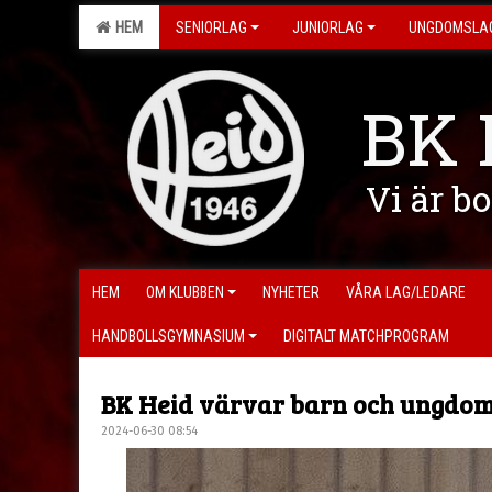
HEM
SENIORLAG
JUNIORLAG
UNGDOMSLA
BK 
Vi är b
HEM
OM KLUBBEN
NYHETER
VÅRA LAG/LEDARE
HANDBOLLSGYMNASIUM
DIGITALT MATCHPROGRAM
BK Heid värvar barn och ungdo
2024-06-30 08:54