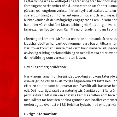
I efterdyningarna av elitlagets degradering från handbollslig
föreningens verksamhet där vi konstaterade att för att kunna 
på barn och ungdomsverksamheten i syfte att säkerställa en 
spelarutbildning som följer antagna principer och riktningar. 
blickar vändes åt den mångårigt engagerade Camilla som har 
har under våren slutfört lärarutbildning vid Göteborg univers
lärarexamen i botten som Camilla nu tillträder en tjänst so
Föreningen kommer därför att under de kommande åren satsa 
klasshandbollen har varit och kommer vara basen tillsamman
Därutöver kommer Camilla med varm hand närvara vid ungdom
anvisningar kring spelarutbildningen och till vissa delar äve
den utbildning som verksamheten kräver.
David Fagerberg ordförande:
När vi inom ramen för föreningsutveckling elit konstaterade at
osäker grund var en av de första åtgärderna att fatta beslut o
efter en person som balanserar och framför allt hanterar beh
elit. Det naturliga valet var naturligtvis Camilla som i flera år
perspektiven. Att vi nu kan anställa Camilla i rollen som bar
men säkert tar bort den osäkra grunden och istället cementer
oerhört glad över att vi i BK Heid har lyckats med en stjärn
Övrigt information: