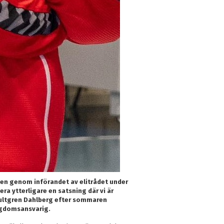
ten genom införandet av elitrådet under
era ytterligare en satsning där vi är
 Hultgren Dahlberg efter sommaren
ngdomsansvarig.