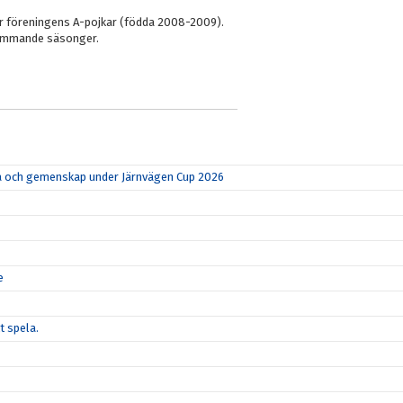
ör föreningens A-pojkar (födda 2008-2009).
kommande säsonger.
rka och gemenskap under Järnvägen Cup 2026
e
t spela.