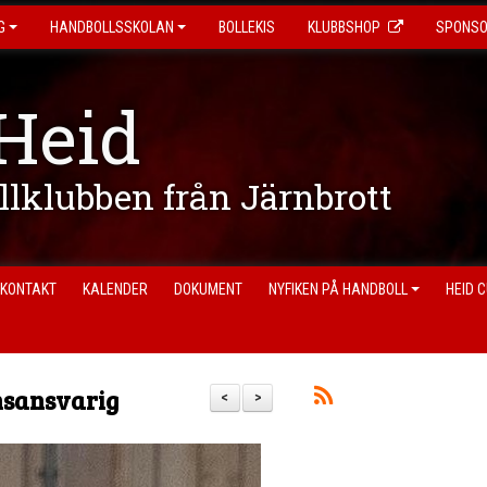
G
HANDBOLLSSKOLAN
BOLLEKIS
KLUBBSHOP
SPONS
Heid
ollklubben från Järnbrott
KONTAKT
KALENDER
DOKUMENT
NYFIKEN PÅ HANDBOLL
HEID 
msansvarig
<
>