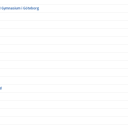
N Gymnasium i Göteborg
id