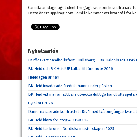
Camilla är idagsläget ideellt engagerad som huvudtränare f
Detta är ett uppdrag som Camilla kommer att kvarstå i för 
Nyhetsarkiv
En rödsvart handbollsfest i Hallsberg – BK Heid visade sty
BK Heid och BK Heid UF kallar till årsmöte 2026
Heiddagen är här!
BK Heid invaderade Fredrikshamn under påsken
BK Heid vill mer än att bara utveckla duktiga handbollsspelar
Gymkort 2026
Damerna säkrade kontraktet i Div 1 med två omgångar kvar at
BK Heid klara för steg 4 i USM U16
BK Heid tar brons i Nordiska mästerskapen 2025