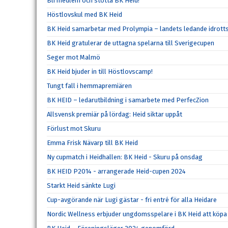
Bli medlem och stötta BK Heid!
Höstlovskul med BK Heid
BK Heid samarbetar med Prolympia – landets ledande idrott
BK Heid gratulerar de uttagna spelarna till Sverigecupen
Seger mot Malmö
BK Heid bjuder in till Höstlovscamp!
Tungt fall i hemmapremiären
BK HEID – ledarutbildning i samarbete med PerfecZion
Allsvensk premiär på lördag: Heid siktar uppåt
Förlust mot Skuru
Emma Frisk Nävarp till BK Heid
Ny cupmatch i Heidhallen: BK Heid - Skuru på onsdag
BK HEID P2014 - arrangerade Heid-cupen 2024
Starkt Heid sänkte Lugi
Cup-avgörande när Lugi gästar - fri entré för alla Heidare
Nordic Wellness erbjuder ungdomsspelare i BK Heid att köpa 