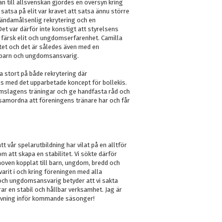
an till allsvenskan gjordes en översyn kring
satsa på elit var kravet att satsa ännu större
ändamålsenlig rekrytering och en
Det var därför inte konstigt att styrelsens
färsk elit och ungdomserfarenhet. Camilla
itet och det är således även med en
m barn och ungdomsansvarig.
stort på både rekrytering där
s med det upparbetade koncept för bollekis.
slagens träningar och ge handfasta råd och
n samordna att föreningens tränare har och får
t vår spelarutbildning har vilat på en alltför
m att skapa en stabilitet. Vi sökte därför
oven kopplat till barn, ungdom, bredd och
 varit i och kring föreningen med alla
n och ungdomsansvarig betyder att vi sakta
ar en stabil och hållbar verksamhet. Jag är
värvning inför kommande säsonger!