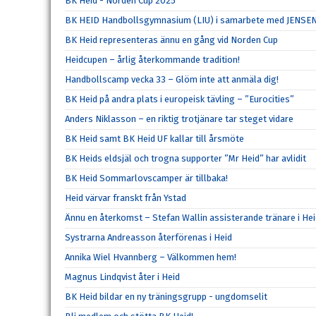
BK Heid - Norden Cup 2025
BK HEID Handbollsgymnasium (LIU) i samarbete med JENSE
BK Heid representeras ännu en gång vid Norden Cup
Heidcupen – årlig återkommande tradition!
Handbollscamp vecka 33 – Glöm inte att anmäla dig!
BK Heid på andra plats i europeisk tävling – ”Eurocities”
Anders Niklasson – en riktig trotjänare tar steget vidare
BK Heid samt BK Heid UF kallar till årsmöte
BK Heids eldsjäl och trogna supporter ”Mr Heid” har avlidit
BK Heid Sommarlovscamper är tillbaka!
Heid värvar franskt från Ystad
Ännu en återkomst – Stefan Wallin assisterande tränare i He
Systrarna Andreasson återförenas i Heid
Annika Wiel Hvannberg – Välkommen hem!
Magnus Lindqvist åter i Heid
BK Heid bildar en ny träningsgrupp - ungdomselit