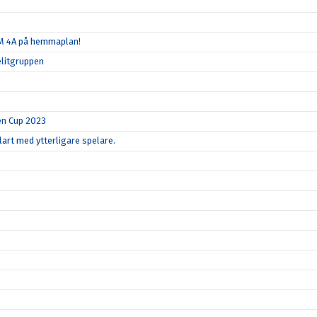
SM 4A på hemmaplan!
elitgruppen
en Cup 2023
art med ytterligare spelare.