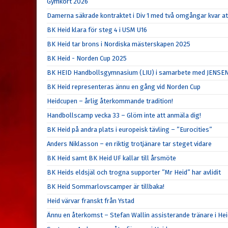
Gymkort 2026
Damerna säkrade kontraktet i Div 1 med två omgångar kvar at
BK Heid klara för steg 4 i USM U16
BK Heid tar brons i Nordiska mästerskapen 2025
BK Heid - Norden Cup 2025
BK HEID Handbollsgymnasium (LIU) i samarbete med JENSE
BK Heid representeras ännu en gång vid Norden Cup
Heidcupen – årlig återkommande tradition!
Handbollscamp vecka 33 – Glöm inte att anmäla dig!
BK Heid på andra plats i europeisk tävling – ”Eurocities”
Anders Niklasson – en riktig trotjänare tar steget vidare
BK Heid samt BK Heid UF kallar till årsmöte
BK Heids eldsjäl och trogna supporter ”Mr Heid” har avlidit
BK Heid Sommarlovscamper är tillbaka!
Heid värvar franskt från Ystad
Ännu en återkomst – Stefan Wallin assisterande tränare i He