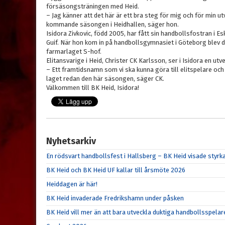
försäsongsträningen med Heid.
– Jag känner att det här är ett bra steg för mig och för min u
kommande säsongen i Heidhallen, säger hon.
Isidora Zivkovic, född 2005, har fått sin handbollsfostran i E
Guif. När hon kom in på handbollsgymnasiet i Göteborg blev de
farmarlaget S-hof.
Elitansvarige i Heid, Christer CK Karlsson, ser i Isidora en 
– Ett framtidsnamn som vi ska kunna göra till elitspelare och 
laget redan den här säsongen, säger CK.
Välkommen till BK Heid, Isidora!
Nyhetsarkiv
En rödsvart handbollsfest i Hallsberg – BK Heid visade sty
BK Heid och BK Heid UF kallar till årsmöte 2026
Heiddagen är här!
BK Heid invaderade Fredrikshamn under påsken
BK Heid vill mer än att bara utveckla duktiga handbollsspelar