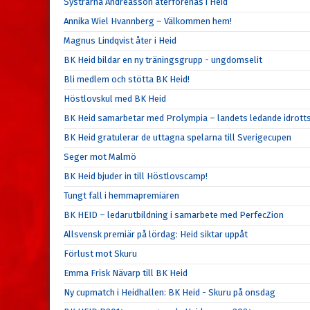
Systrarna Andreasson återförenas i Heid
Annika Wiel Hvannberg – Välkommen hem!
Magnus Lindqvist åter i Heid
BK Heid bildar en ny träningsgrupp - ungdomselit
Bli medlem och stötta BK Heid!
Höstlovskul med BK Heid
BK Heid samarbetar med Prolympia – landets ledande idrott
BK Heid gratulerar de uttagna spelarna till Sverigecupen
Seger mot Malmö
BK Heid bjuder in till Höstlovscamp!
Tungt fall i hemmapremiären
BK HEID – ledarutbildning i samarbete med PerfecZion
Allsvensk premiär på lördag: Heid siktar uppåt
Förlust mot Skuru
Emma Frisk Nävarp till BK Heid
Ny cupmatch i Heidhallen: BK Heid - Skuru på onsdag