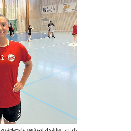
ora Zivkovic lämnar Sävehof och har nu inlett