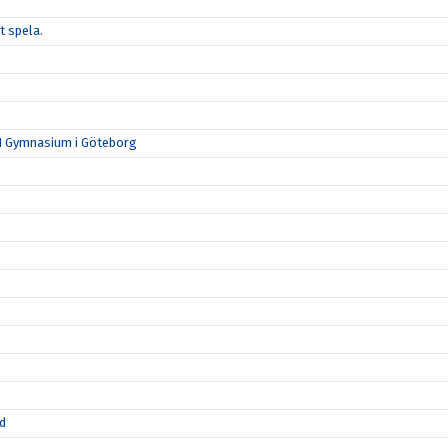
t spela.
N Gymnasium i Göteborg
id