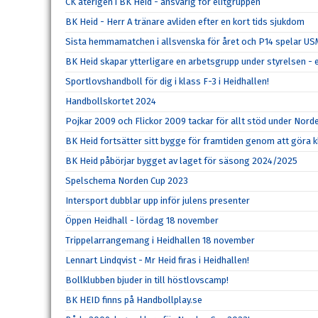
CK återigen i BK Heid - ansvarig för elitgruppen
BK Heid - Herr A tränare avliden efter en kort tids sjukdom
Sista hemmamatchen i allsvenska för året och P14 spelar U
BK Heid skapar ytterligare en arbetsgrupp under styrelsen - 
Sportlovshandboll för dig i klass F-3 i Heidhallen!
Handbollskortet 2024
Pojkar 2009 och Flickor 2009 tackar för allt stöd under Nord
BK Heid fortsätter sitt bygge för framtiden genom att göra kl
BK Heid påbörjar bygget av laget för säsong 2024/2025
Spelschema Norden Cup 2023
Intersport dubblar upp inför julens presenter
Öppen Heidhall - lördag 18 november
Trippelarrangemang i Heidhallen 18 november
Lennart Lindqvist - Mr Heid firas i Heidhallen!
Bollklubben bjuder in till höstlovscamp!
BK HEID finns på Handbollplay.se