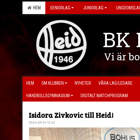
HEM
SENIORLAG
JUNIORLAG
UNGDOMSLA
BK 
Vi är b
HEM
OM KLUBBEN
NYHETER
VÅRA LAG/LEDARE
HANDBOLLSGYMNASIUM
DIGITALT MATCHPROGRAM
Isidora Zivkovic till Heid!
2024-05-14 12:43