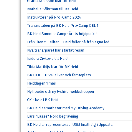
Gracia Axelsson klar för Heid
Nathalie Söhrman till BK Heid
Instruktörer på Pro-Camp 2024
Tränarstaben på BK Heid Pro-Camp DEL 1
BK Heid Summer Camp- Årets höjdpunkt!
Från liten till eliten - Heid fyller på från egna led
Nya tränarparet har startat resan
Isidora Zivkovic till Heid!
Tilda Matthijs klar för BK Heid
BK HEID - USM: silver och femteplats
Heiddagen 1 maj!
Ny hoodie och ny t-shirt i webbshoppen
CK - kvar i BK Heid
BK Heid samarbetar med My Driving Academy
Lars "Lasse" Nord begravning
BK Heid är representerat i USM finalhelg i Uppsala