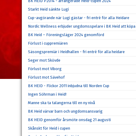
BK HEID P2014 - arrangerade Heid-cupen 2024
Starkt Heid sänkte Lugi
Cup-avgörande när Lugi gästar - fri entré för alla Heidare
Nordic Wellness erbjuder ungdomsspelare i BK Heid att köpa 
BK Heid – Föreningsläger 2024 genomförd
Förlust i cuppremiären
Säsongspremiär i Heidhallen - fri entré för alla heidare
Seger mot Skövde
Förlust mot Viborg
Förlust mot Sävehof
BK HEID - Flickor 2011 inbjudna till Norden Cup
Ingen Söhrman i Heid!
Manne ska ta talangerna till en ny nivå
BK Heid värvar barn och ungdomsansvarig
BK HEID genomför årsmöte onsdag 21 augusti
Skånskt för Heid i cupen