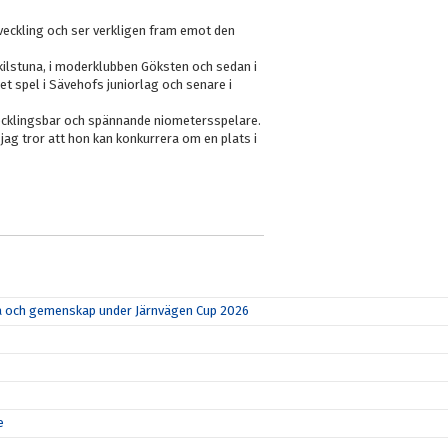
tveckling och ser verkligen fram emot den
skilstuna, i moderklubben Göksten och sedan i
t spel i Sävehofs juniorlag och senare i
utvecklingsbar och spännande niometersspelare.
jag tror att hon kan konkurrera om en plats i
rka och gemenskap under Järnvägen Cup 2026
e