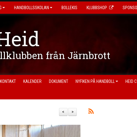
G
HANDBOLLSSKOLAN
BOLLEKIS
KLUBBSHOP
SPONS
Heid
ollklubben från Järnbrott
KONTAKT
KALENDER
DOKUMENT
NYFIKEN PÅ HANDBOLL
HEID 
<
>