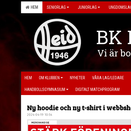
HEM
SENIORLAG
JUNIORLAG
UNGDOMSLA
BK 
Vi är b
HEM
OM KLUBBEN
NYHETER
VÅRA LAG/LEDARE
HANDBOLLSGYMNASIUM
DIGITALT MATCHPROGRAM
Ny hoodie och ny t-shirt i webbs
2024-04-19 10:54