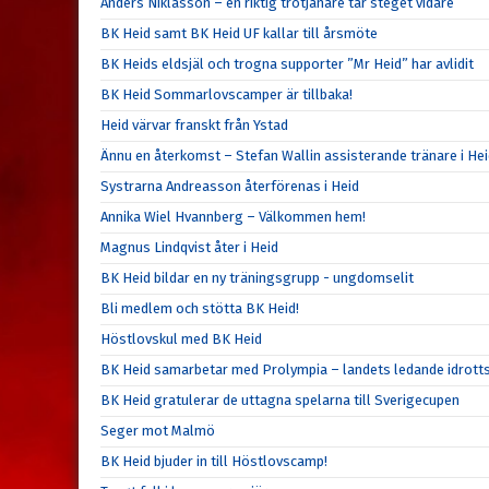
Anders Niklasson – en riktig trotjänare tar steget vidare
BK Heid samt BK Heid UF kallar till årsmöte
BK Heids eldsjäl och trogna supporter ”Mr Heid” har avlidit
BK Heid Sommarlovscamper är tillbaka!
Heid värvar franskt från Ystad
Ännu en återkomst – Stefan Wallin assisterande tränare i He
Systrarna Andreasson återförenas i Heid
Annika Wiel Hvannberg – Välkommen hem!
Magnus Lindqvist åter i Heid
BK Heid bildar en ny träningsgrupp - ungdomselit
Bli medlem och stötta BK Heid!
Höstlovskul med BK Heid
BK Heid samarbetar med Prolympia – landets ledande idrott
BK Heid gratulerar de uttagna spelarna till Sverigecupen
Seger mot Malmö
BK Heid bjuder in till Höstlovscamp!