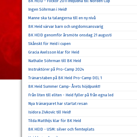
BK HEID - Flickor 2011 inbjudna till Norden Cup
Ingen Söhrman i Heid!
Manne ska ta talangerna till en ny nivå
BK Heid värvar barn och ungdomsansvarig
BK HEID genomför årsmöte onsdag 21 augusti
Skånskt för Heid i cupen
Gracia Axelsson klar för Heid
Nathalie Söhrman till BK Heid
Instruktörer på Pro-Camp 2024
Tränarstaben på BK Heid Pro-Camp DEL 1
BK Heid Summer Camp- Årets höjdpunkt!
Från liten till eliten - Heid fyller på från egna led
Nya tränarparet har startat resan
Isidora Zivkovic till Heid!
Tilda Matthijs klar för BK Heid
BK HEID - USM: silver och femteplats