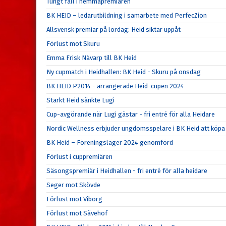
Tungt fall i hemmapremiären
BK HEID – ledarutbildning i samarbete med PerfecZion
Allsvensk premiär på lördag: Heid siktar uppåt
Förlust mot Skuru
Emma Frisk Nävarp till BK Heid
Ny cupmatch i Heidhallen: BK Heid - Skuru på onsdag
BK HEID P2014 - arrangerade Heid-cupen 2024
Starkt Heid sänkte Lugi
Cup-avgörande när Lugi gästar - fri entré för alla Heidare
Nordic Wellness erbjuder ungdomsspelare i BK Heid att köpa 
BK Heid – Föreningsläger 2024 genomförd
Förlust i cuppremiären
Säsongspremiär i Heidhallen - fri entré för alla heidare
Seger mot Skövde
Förlust mot Viborg
Förlust mot Sävehof