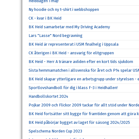
Heiddagen 1 maj!
Ny hoodie och ny t-shirt i webbshoppen
CK - kvar i BK Heid
BK Heid samarbetar med My Driving Academy
Lars "Lasse" Nord begravning
BK Heid är representerat i USM finalhelg i Uppsala
CK återigen i BK Heid - ansvarig för elitgruppen
BK Heid - Herr A tränare avliden efter en kort tids sjukdom
Sista hemmamatchen i allsvenska för året och P14 spelar U
BK Heid skapar ytterligare en arbetsgrupp under styrelsen - 
Sportlovshandboll för dig i klass F-3 i Heidhallen!
Handbollskortet 2024
Pojkar 2009 och Flickor 2009 tackar för allt stöd under Nord
BK Heid fortsätter sitt bygge för framtiden genom att göra kl
BK Heid påbörjar bygget av laget för säsong 2024/2025
Spelschema Norden Cup 2023