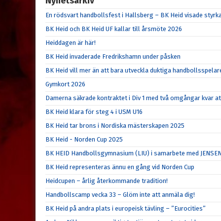
Nyhetsarkiv
En rödsvart handbollsfest i Hallsberg – BK Heid visade sty
BK Heid och BK Heid UF kallar till årsmöte 2026
Heiddagen är här!
BK Heid invaderade Fredrikshamn under påsken
BK Heid vill mer än att bara utveckla duktiga handbollsspelar
Gymkort 2026
Damerna säkrade kontraktet i Div 1 med två omgångar kvar at
BK Heid klara för steg 4 i USM U16
BK Heid tar brons i Nordiska mästerskapen 2025
BK Heid - Norden Cup 2025
BK HEID Handbollsgymnasium (LIU) i samarbete med JENSE
BK Heid representeras ännu en gång vid Norden Cup
Heidcupen – årlig återkommande tradition!
Handbollscamp vecka 33 – Glöm inte att anmäla dig!
BK Heid på andra plats i europeisk tävling – ”Eurocities”