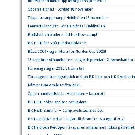
Intersport dubblar upp inför julens presenter
Öppen Heidhall - lördag 18 november
Trippelarrangemang i Heidhallen 18 november
Lennart Lindqvist - Mr Heid firas i Heidhallen!
Bollklubben bjuder in till höstlovscamp!
BK HEID finns på Handbollplay.se
Båda 2009-lagen klara för Norden Cup 2023!
16 sept firar vi handbollens dag och premiär i Allsvenskan för
Föreningsläger 2023 Strömstad
Torsdagens träningsmatch mellan BK Heid och HK Drott är ins
Påminnelse om årsmöte 2023
Öppen handbollshall i Heidhallen - Järnbrott
BK HEID söker spelare och ledare
BK HEID Summer – Camp avslutas med sol
BK Heid (BK Heid UF) kallar till årsmöte 16 augusti 2023
BK Heid och Kvik Sport skapar en allians med fokus på helhet