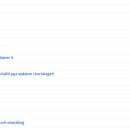
 damer A
tälld pga sjukdom i bortalaget!
 och utveckling