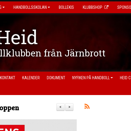
G
HANDBOLLSSKOLAN
BOLLEKIS
KLUBBSHOP
SPONS
Heid
ollklubben från Järnbrott
KONTAKT
KALENDER
DOKUMENT
NYFIKEN PÅ HANDBOLL
HEID 
hoppen
<
>