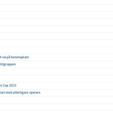
SM 4A på hemmaplan!
elitgruppen
en Cup 2023
art med ytterligare spelare.