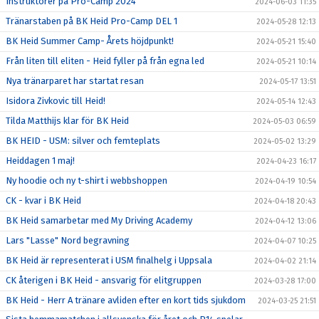
Instruktörer på Pro-Camp 2024
2024-06-03 11:35
Tränarstaben på BK Heid Pro-Camp DEL 1
2024-05-28 12:13
BK Heid Summer Camp- Årets höjdpunkt!
2024-05-21 15:40
Från liten till eliten - Heid fyller på från egna led
2024-05-21 10:14
Nya tränarparet har startat resan
2024-05-17 13:51
Isidora Zivkovic till Heid!
2024-05-14 12:43
Tilda Matthijs klar för BK Heid
2024-05-03 06:59
BK HEID - USM: silver och femteplats
2024-05-02 13:29
Heiddagen 1 maj!
2024-04-23 16:17
Ny hoodie och ny t-shirt i webbshoppen
2024-04-19 10:54
CK - kvar i BK Heid
2024-04-18 20:43
BK Heid samarbetar med My Driving Academy
2024-04-12 13:06
Lars "Lasse" Nord begravning
2024-04-07 10:25
BK Heid är representerat i USM finalhelg i Uppsala
2024-04-02 21:14
CK återigen i BK Heid - ansvarig för elitgruppen
2024-03-28 17:00
BK Heid - Herr A tränare avliden efter en kort tids sjukdom
2024-03-25 21:51