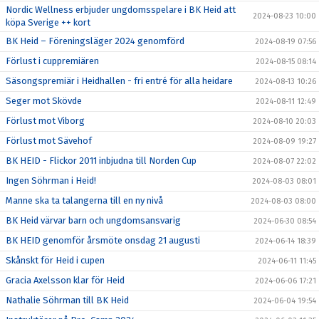
Nordic Wellness erbjuder ungdomsspelare i BK Heid att
2024-08-23 10:00
köpa Sverige ++ kort
BK Heid – Föreningsläger 2024 genomförd
2024-08-19 07:56
Förlust i cuppremiären
2024-08-15 08:14
Säsongspremiär i Heidhallen - fri entré för alla heidare
2024-08-13 10:26
Seger mot Skövde
2024-08-11 12:49
Förlust mot Viborg
2024-08-10 20:03
Förlust mot Sävehof
2024-08-09 19:27
BK HEID - Flickor 2011 inbjudna till Norden Cup
2024-08-07 22:02
Ingen Söhrman i Heid!
2024-08-03 08:01
Manne ska ta talangerna till en ny nivå
2024-08-03 08:00
BK Heid värvar barn och ungdomsansvarig
2024-06-30 08:54
BK HEID genomför årsmöte onsdag 21 augusti
2024-06-14 18:39
Skånskt för Heid i cupen
2024-06-11 11:45
Gracia Axelsson klar för Heid
2024-06-06 17:21
Nathalie Söhrman till BK Heid
2024-06-04 19:54