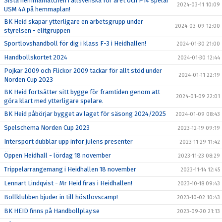
Sista hemmamatchen i allsvenska för året och P14 spelar
2024-03-11 10:09
USM 4A på hemmaplan!
BK Heid skapar ytterligare en arbetsgrupp under
2024-03-09 12:00
styrelsen - elitgruppen
Sportlovshandboll för dig i klass F-3 i Heidhallen!
2024-01-30 21:00
Handbollskortet 2024
2024-01-30 12:44
Pojkar 2009 och Flickor 2009 tackar för allt stöd under
2024-01-11 22:19
Norden Cup 2023
BK Heid fortsätter sitt bygge för framtiden genom att
2024-01-09 22:01
göra klart med ytterligare spelare.
BK Heid påbörjar bygget av laget för säsong 2024/2025
2024-01-09 08:43
Spelschema Norden Cup 2023
2023-12-19 09:19
Intersport dubblar upp inför julens presenter
2023-11-29 11:42
Öppen Heidhall - lördag 18 november
2023-11-23 08:29
Trippelarrangemang i Heidhallen 18 november
2023-11-14 12:45
Lennart Lindqvist - Mr Heid firas i Heidhallen!
2023-10-18 09:43
Bollklubben bjuder in till höstlovscamp!
2023-10-02 10:43
BK HEID finns på Handbollplay.se
2023-09-20 21:13