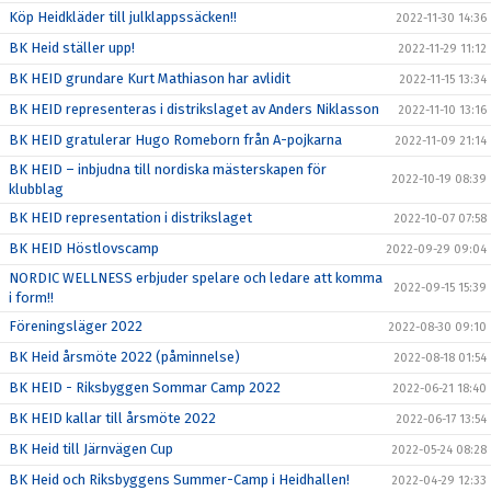
Köp Heidkläder till julklappssäcken!!
2022-11-30 14:36
BK Heid ställer upp!
2022-11-29 11:12
BK HEID grundare Kurt Mathiason har avlidit
2022-11-15 13:34
BK HEID representeras i distrikslaget av Anders Niklasson
2022-11-10 13:16
BK HEID gratulerar Hugo Romeborn från A-pojkarna
2022-11-09 21:14
BK HEID – inbjudna till nordiska mästerskapen för
2022-10-19 08:39
klubblag
BK HEID representation i distrikslaget
2022-10-07 07:58
BK HEID Höstlovscamp
2022-09-29 09:04
NORDIC WELLNESS erbjuder spelare och ledare att komma
2022-09-15 15:39
i form!!
Föreningsläger 2022
2022-08-30 09:10
BK Heid årsmöte 2022 (påminnelse)
2022-08-18 01:54
BK HEID - Riksbyggen Sommar Camp 2022
2022-06-21 18:40
BK HEID kallar till årsmöte 2022
2022-06-17 13:54
BK Heid till Järnvägen Cup
2022-05-24 08:28
BK Heid och Riksbyggens Summer-Camp i Heidhallen!
2022-04-29 12:33