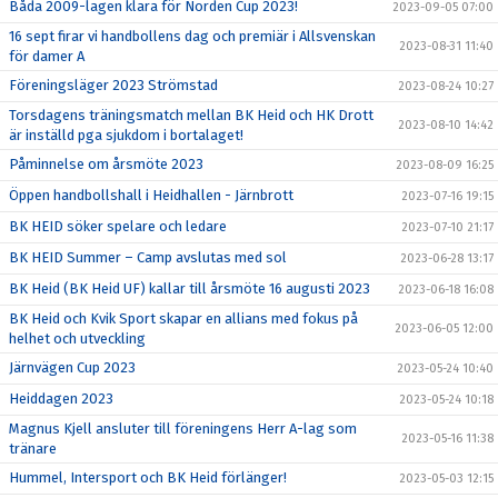
Båda 2009-lagen klara för Norden Cup 2023!
2023-09-05 07:00
16 sept firar vi handbollens dag och premiär i Allsvenskan
2023-08-31 11:40
för damer A
Föreningsläger 2023 Strömstad
2023-08-24 10:27
Torsdagens träningsmatch mellan BK Heid och HK Drott
2023-08-10 14:42
är inställd pga sjukdom i bortalaget!
Påminnelse om årsmöte 2023
2023-08-09 16:25
Öppen handbollshall i Heidhallen - Järnbrott
2023-07-16 19:15
BK HEID söker spelare och ledare
2023-07-10 21:17
BK HEID Summer – Camp avslutas med sol
2023-06-28 13:17
BK Heid (BK Heid UF) kallar till årsmöte 16 augusti 2023
2023-06-18 16:08
BK Heid och Kvik Sport skapar en allians med fokus på
2023-06-05 12:00
helhet och utveckling
Järnvägen Cup 2023
2023-05-24 10:40
Heiddagen 2023
2023-05-24 10:18
Magnus Kjell ansluter till föreningens Herr A-lag som
2023-05-16 11:38
tränare
Hummel, Intersport och BK Heid förlänger!
2023-05-03 12:15