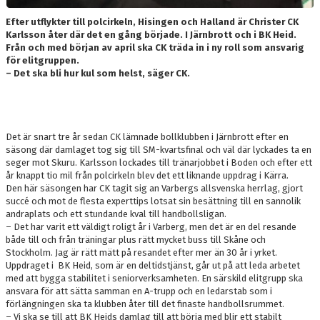
Efter utflykter till polcirkeln, Hisingen och Halland är Christer CK
Karlsson åter där det en gång började. I Järnbrott och i BK Heid.
Från och med början av april ska CK träda in i ny roll som ansvarig
för elitgruppen.
– Det ska bli hur kul som helst, säger CK.
Det är snart tre år sedan CK lämnade bollklubben i Järnbrott efter en
säsong där damlaget tog sig till SM-kvartsfinal och väl där lyckades ta en
seger mot Skuru. Karlsson lockades till tränarjobbet i Boden och efter ett
år knappt tio mil från polcirkeln blev det ett liknande uppdrag i Kärra.
Den här säsongen har CK tagit sig an Varbergs allsvenska herrlag, gjort
succé och mot de flesta experttips lotsat sin besättning till en sannolik
andraplats och ett stundande kval till handbollsligan.
– Det har varit ett väldigt roligt år i Varberg, men det är en del resande
både till och från träningar plus rätt mycket buss till Skåne och
Stockholm. Jag är rätt mätt på resandet efter mer än 30 år i yrket.
Uppdraget i BK Heid, som är en deltidstjänst, går ut på att leda arbetet
med att bygga stabilitet i seniorverksamheten. En särskild elitgrupp ska
ansvara för att sätta samman en A-trupp och en ledarstab som i
förlängningen ska ta klubben åter till det finaste handbollsrummet.
– Vi ska se till att BK Heids damlag till att börja med blir ett stabilt