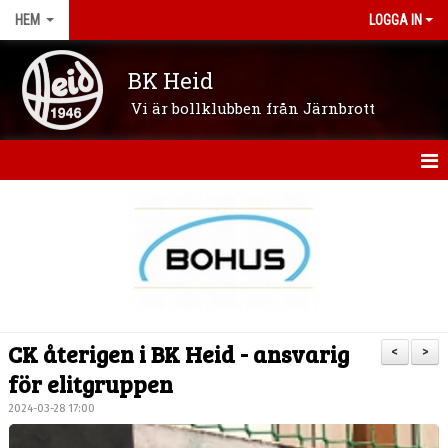
HEM
LOGGA IN
BK Heid
Vi är bollklubben från Järnbrott
HEM
OM KLUBBEN
NYHETER
VÅRA LAG/LEDARE
CK återigen i BK Heid - ansvarig
<
>
KONTAKT
för elitgruppen
2024-03-28 17:00
KALENDER