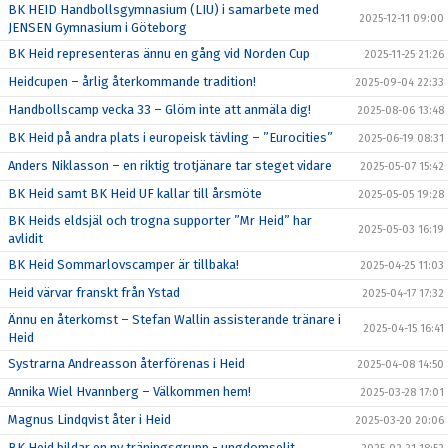
BK HEID Handbollsgymnasium (LIU) i samarbete med
2025-12-11 09:00
JENSEN Gymnasium i Göteborg
BK Heid representeras ännu en gång vid Norden Cup
2025-11-25 21:26
Heidcupen – årlig återkommande tradition!
2025-09-04 22:33
Handbollscamp vecka 33 – Glöm inte att anmäla dig!
2025-08-06 13:48
BK Heid på andra plats i europeisk tävling – ”Eurocities”
2025-06-19 08:31
Anders Niklasson – en riktig trotjänare tar steget vidare
2025-05-07 15:42
BK Heid samt BK Heid UF kallar till årsmöte
2025-05-05 19:28
BK Heids eldsjäl och trogna supporter ”Mr Heid” har
2025-05-03 16:19
avlidit
BK Heid Sommarlovscamper är tillbaka!
2025-04-25 11:03
Heid värvar franskt från Ystad
2025-04-17 17:32
Ännu en återkomst – Stefan Wallin assisterande tränare i
2025-04-15 16:41
Heid
Systrarna Andreasson återförenas i Heid
2025-04-08 14:50
Annika Wiel Hvannberg – Välkommen hem!
2025-03-28 17:01
Magnus Lindqvist åter i Heid
2025-03-20 20:06
BK Heid bildar en ny träningsgrupp - ungdomselit