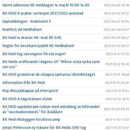
Varmt välkomna till Heiddagen 14 maj kl 10.00-14.00
2022-04-26 10:18
BK HEID A-pojkar: seriespel 2021/2022 avslutad
2022-04-12 20:12
Uppladdningen - kvalmatch 3
2022-04-12 19:04
Kvalfest vid Heidhallen!
2022-04-06 14:47
BK Heid vs Aranäs HK -kval till SHE
2022-03-29 08:47
Regler för besökare/publik till Heidhallen!!
2022-01-13 09:27
BK Heid tog säsongens första seger!
2021-12-27 12:35
BK Heids ordförande i dagens GP ”Måste sluta tycka synd
2021-12-22 10:45
om oss”
BK HEID gratulerar de uttagna spelarna i distriktslaget
2021-12-19 18:48
Information från BK Heid
2021-12-15 20:30
Köp dina julklappar på Intersport!
2021-12-15 15:24
BK HEID A-lagstränare slutar
2021-12-10 16:15
BK HEID uppdaterade rutiner med anledning av införandet
2021-12-03 09:31
av ”vaccinationsbevis” för åskådare
BK Heid riksbyggen höstlovscamp
2021-11-03 17:33
Johan Petersson ny tränare för BK Heids SHE-lag
2021-10-25 11:47