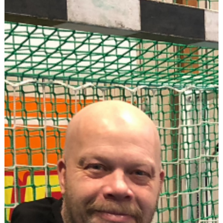
DOKUMENT
NYFIKEN PÅ HANDBOLL
HEID CUPEN
STÖTTA BK HEID - BLI MEDLEM!
HANDBOLLSGYMNASIUM
DIGITALT MATCHPROGRAM