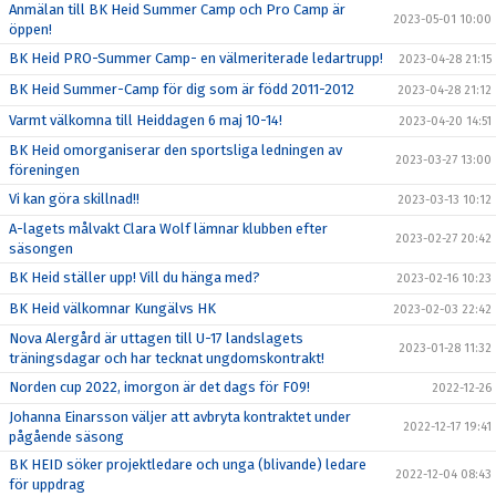
Anmälan till BK Heid Summer Camp och Pro Camp är
2023-05-01 10:00
öppen!
BK Heid PRO-Summer Camp- en välmeriterade ledartrupp!
2023-04-28 21:15
BK Heid Summer-Camp för dig som är född 2011-2012
2023-04-28 21:12
Varmt välkomna till Heiddagen 6 maj 10-14!
2023-04-20 14:51
BK Heid omorganiserar den sportsliga ledningen av
2023-03-27 13:00
föreningen
Vi kan göra skillnad!!
2023-03-13 10:12
A-lagets målvakt Clara Wolf lämnar klubben efter
2023-02-27 20:42
säsongen
BK Heid ställer upp! Vill du hänga med?
2023-02-16 10:23
BK Heid välkomnar Kungälvs HK
2023-02-03 22:42
Nova Alergård är uttagen till U-17 landslagets
2023-01-28 11:32
träningsdagar och har tecknat ungdomskontrakt!
Norden cup 2022, imorgon är det dags för F09!
2022-12-26
Johanna Einarsson väljer att avbryta kontraktet under
2022-12-17 19:41
pågående säsong
BK HEID söker projektledare och unga (blivande) ledare
2022-12-04 08:43
för uppdrag