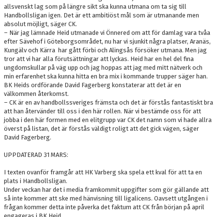
allsvenskt lag som på längre sikt ska kunna utmana om ta sig till
Handbollsligan igen. Det är ett ambitiöst mål som är utmanande men
absolut möjligt, säger CK.
– När jag lämnade Heid utmanade vi Önnered om att för damlag vara tvåa
efter Sävehof i Göteborgsområdet, nu har vi sjunkit några platser, Aranäs,
Kungälv och Kärra har gått förbi och Alingsås försöker utmana. Men jag
tror att vi har alla förutsättningar att lyckas. Heid har en hel del fina
ungdomskullar på väg upp och jag hoppas att jag med mitt nätverk och
min erfarenhet ska kunna hitta en bra mix i kommande trupper säger han.
BK Heids ordförande David Fagerberg konstaterar att det är en
välkommen återkomst.
– CK är en av handbollssveriges främsta och det är förstås fantastiskt bra
att han återvänder till oss i den här rollen. När vi bestämde oss för att
jobba i den här formen med en elitgrupp var CK det namn som vi hade allra
överst på listan, det är förstås väldigt roligt att det gick vägen, säger
David Fagerberg.
UPPDATERAD 31 MARS:
I texten ovanför framgår att HK Varberg ska spela ett kval för att ta en
plats i Handbollsligan.
Under veckan har det i media framkommit uppgifter som gör gällande att
så inte kommer att ske med hänvisning till ligalicens. Oavsett utgången i
frågan kommer detta inte påverka det faktum att CK från början på april
engageras i BK Heid