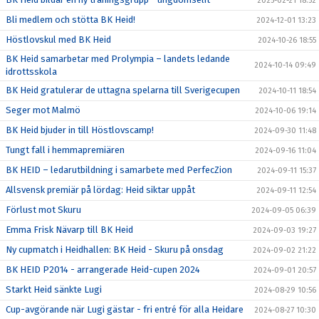
2025-02-21 18:52
Bli medlem och stötta BK Heid!
2024-12-01 13:23
Höstlovskul med BK Heid
2024-10-26 18:55
BK Heid samarbetar med Prolympia – landets ledande
2024-10-14 09:49
idrottsskola
BK Heid gratulerar de uttagna spelarna till Sverigecupen
2024-10-11 18:54
Seger mot Malmö
2024-10-06 19:14
BK Heid bjuder in till Höstlovscamp!
2024-09-30 11:48
Tungt fall i hemmapremiären
2024-09-16 11:04
BK HEID – ledarutbildning i samarbete med PerfecZion
2024-09-11 15:37
Allsvensk premiär på lördag: Heid siktar uppåt
2024-09-11 12:54
Förlust mot Skuru
2024-09-05 06:39
Emma Frisk Nävarp till BK Heid
2024-09-03 19:27
Ny cupmatch i Heidhallen: BK Heid - Skuru på onsdag
2024-09-02 21:22
BK HEID P2014 - arrangerade Heid-cupen 2024
2024-09-01 20:57
Starkt Heid sänkte Lugi
2024-08-29 10:56
Cup-avgörande när Lugi gästar - fri entré för alla Heidare
2024-08-27 10:30