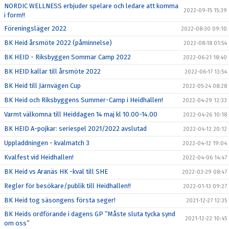
NORDIC WELLNESS erbjuder spelare och ledare att komma
2022-09-15 15:39
i form!!
Föreningsläger 2022
2022-08-30 09:10
BK Heid årsmöte 2022 (påminnelse)
2022-08-18 01:54
BK HEID - Riksbyggen Sommar Camp 2022
2022-06-21 18:40
BK HEID kallar till årsmöte 2022
2022-06-17 13:54
BK Heid till Järnvägen Cup
2022-05-24 08:28
BK Heid och Riksbyggens Summer-Camp i Heidhallen!
2022-04-29 12:33
Varmt välkomna till Heiddagen 14 maj kl 10.00-14.00
2022-04-26 10:18
BK HEID A-pojkar: seriespel 2021/2022 avslutad
2022-04-12 20:12
Uppladdningen - kvalmatch 3
2022-04-12 19:04
Kvalfest vid Heidhallen!
2022-04-06 14:47
BK Heid vs Aranäs HK -kval till SHE
2022-03-29 08:47
Regler för besökare/publik till Heidhallen!!
2022-01-13 09:27
BK Heid tog säsongens första seger!
2021-12-27 12:35
BK Heids ordförande i dagens GP ”Måste sluta tycka synd
2021-12-22 10:45
om oss”