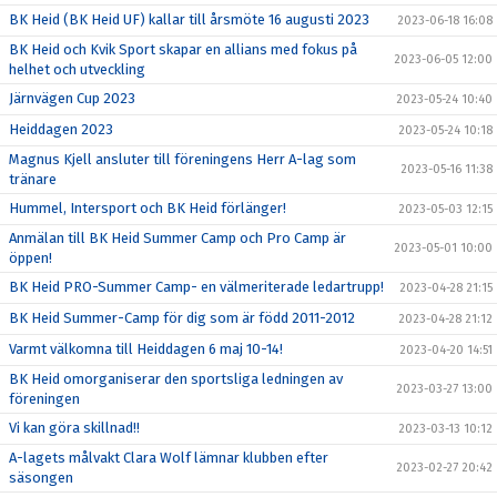
BK Heid (BK Heid UF) kallar till årsmöte 16 augusti 2023
2023-06-18 16:08
BK Heid och Kvik Sport skapar en allians med fokus på
2023-06-05 12:00
helhet och utveckling
Järnvägen Cup 2023
2023-05-24 10:40
Heiddagen 2023
2023-05-24 10:18
Magnus Kjell ansluter till föreningens Herr A-lag som
2023-05-16 11:38
tränare
Hummel, Intersport och BK Heid förlänger!
2023-05-03 12:15
Anmälan till BK Heid Summer Camp och Pro Camp är
2023-05-01 10:00
öppen!
BK Heid PRO-Summer Camp- en välmeriterade ledartrupp!
2023-04-28 21:15
BK Heid Summer-Camp för dig som är född 2011-2012
2023-04-28 21:12
Varmt välkomna till Heiddagen 6 maj 10-14!
2023-04-20 14:51
BK Heid omorganiserar den sportsliga ledningen av
2023-03-27 13:00
föreningen
Vi kan göra skillnad!!
2023-03-13 10:12
A-lagets målvakt Clara Wolf lämnar klubben efter
2023-02-27 20:42
säsongen