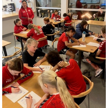
DOKUMENT
NYFIKEN PÅ HANDBOLL
HEID CUPEN
STÖTTA BK HEID - BLI MEDLEM!
HANDBOLLSGYMNASIUM
DIGITALT MATCHPROGRAM