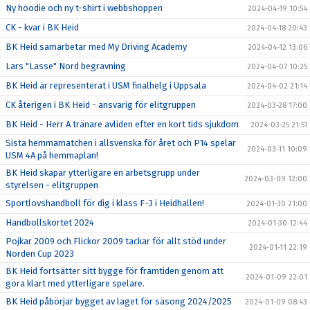
Ny hoodie och ny t-shirt i webbshoppen
2024-04-19 10:54
CK - kvar i BK Heid
2024-04-18 20:43
BK Heid samarbetar med My Driving Academy
2024-04-12 13:06
Lars "Lasse" Nord begravning
2024-04-07 10:25
BK Heid är representerat i USM finalhelg i Uppsala
2024-04-02 21:14
CK återigen i BK Heid - ansvarig för elitgruppen
2024-03-28 17:00
BK Heid - Herr A tränare avliden efter en kort tids sjukdom
2024-03-25 21:51
Sista hemmamatchen i allsvenska för året och P14 spelar
2024-03-11 10:09
USM 4A på hemmaplan!
BK Heid skapar ytterligare en arbetsgrupp under
2024-03-09 12:00
styrelsen - elitgruppen
Sportlovshandboll för dig i klass F-3 i Heidhallen!
2024-01-30 21:00
Handbollskortet 2024
2024-01-30 12:44
Pojkar 2009 och Flickor 2009 tackar för allt stöd under
2024-01-11 22:19
Norden Cup 2023
BK Heid fortsätter sitt bygge för framtiden genom att
2024-01-09 22:01
göra klart med ytterligare spelare.
BK Heid påbörjar bygget av laget för säsong 2024/2025
2024-01-09 08:43