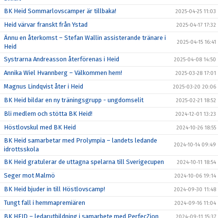
BK Heid Sommarlovscamper är tillbaka!
2025-04-25 11:03
Heid värvar franskt från Ystad
2025-04-17 17:32
Ännu en återkomst – Stefan Wallin assisterande tränare i
2025-04-15 16:41
Heid
Systrarna Andreasson återförenas i Heid
2025-04-08 14:50
Annika Wiel Hvannberg – Välkommen hem!
2025-03-28 17:01
Magnus Lindqvist åter i Heid
2025-03-20 20:06
BK Heid bildar en ny träningsgrupp - ungdomselit
2025-02-21 18:52
Bli medlem och stötta BK Heid!
2024-12-01 13:23
Höstlovskul med BK Heid
2024-10-26 18:55
BK Heid samarbetar med Prolympia – landets ledande
2024-10-14 09:49
idrottsskola
BK Heid gratulerar de uttagna spelarna till Sverigecupen
2024-10-11 18:54
Seger mot Malmö
2024-10-06 19:14
BK Heid bjuder in till Höstlovscamp!
2024-09-30 11:48
Tungt fall i hemmapremiären
2024-09-16 11:04
BK HEID – ledarutbildning i samarbete med PerfecZion
2024-09-11 15:37