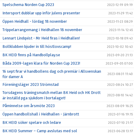
Spelschema Norden Cup 2023
2023-12-19 09:19
Intersport dubblar upp inför julens presenter
2023-11-29 11:42
Öppen Heidhall - lördag 18 november
2023-11-23 08:29
Trippelarrangemang i Heidhallen 18 november
2023-11-14 12:45
Lennart Lindqvist - Mr Heid firas i Heidhallen!
2023-10-18 09:43
Bollklubben bjuder in till höstlovscamp!
2023-10-02 10:43
BK HEID finns på Handbollplay.se
2023-09-20 21:13
Båda 2009-lagen klara för Norden Cup 2023!
2023-09-05 07:00
16 sept firar vi handbollens dag och premiär i Allsvenskan
2023-08-31 11:40
för damer A
Föreningsläger 2023 Strömstad
2023-08-24 10:27
Torsdagens träningsmatch mellan BK Heid och HK Drott
2023-08-10 14:42
är inställd pga sjukdom i bortalaget!
Påminnelse om årsmöte 2023
2023-08-09 16:25
Öppen handbollshall i Heidhallen - Järnbrott
2023-07-16 19:15
BK HEID söker spelare och ledare
2023-07-10 21:17
BK HEID Summer – Camp avslutas med sol
2023-06-28 13:17