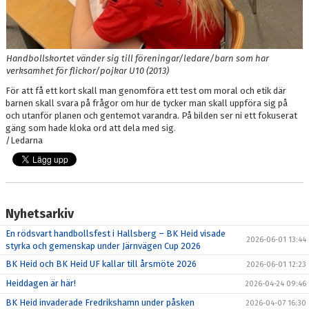
Handbollskortet vänder sig till föreningar/ledare/barn som har
verksamhet för flickor/pojkar U10 (2013)
För att få ett kort skall man genomföra ett test om moral och etik där
barnen skall svara på frågor om hur de tycker man skall uppföra sig på
och utanför planen och gentemot varandra. På bilden ser ni ett fokuserat
gäng som hade kloka ord att dela med sig.
/Ledarna
Nyhetsarkiv
En rödsvart handbollsfest i Hallsberg – BK Heid visade
2026-06-01 13:44
styrka och gemenskap under Järnvägen Cup 2026
BK Heid och BK Heid UF kallar till årsmöte 2026
2026-06-01 12:23
Heiddagen är här!
2026-04-24 09:46
BK Heid invaderade Fredrikshamn under påsken
2026-04-07 16:30