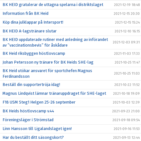
BK HEID gratulerar de uttagna spelarna i distriktslaget
2021-12-19 18:48
Information från BK Heid
2021-12-15 20:30
Köp dina julklappar på Intersport!
2021-12-15 15:24
BK HEID A-lagstränare slutar
2021-12-10 16:15
BK HEID uppdaterade rutiner med anledning av införandet
2021-12-03 09:31
av ”vaccinationsbevis” för åskådare
BK Heid riksbyggen höstlovscamp
2021-11-03 17:33
Johan Petersson ny tränare för BK Heids SHE-lag
2021-10-25 11:47
BK Heid utökar ansvaret för sportchefen Magnus
2021-10-25 11:03
Ferdinandsson
Beställ din supportertröja idag!
2021-10-22 11:52
Magnus Lindqvist lämnar tränaruppdraget för SHE-laget
2021-10-18 19:09
F18 USM Steg1 Helgen 25-26 september
2021-10-03 12:39
BK Heids höstlovscamp v.44
2021-09-23 21:00
Föreningsläger i Strömstad
2021-09-18 09:54
Linn Hansson till Ligalandslaget igen!
2021-09-16 11:53
Har du beställt ditt säsongskort?
2021-09-13 12:44