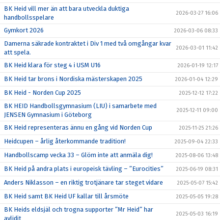
BK Heid vill mer än att bara utveckla duktiga
2026-03-27 16:06
handbollsspelare
Gymkort 2026
2026-03-06 08:33
Damerna säkrade kontraktet i Div 1 med två omgångar kvar
2026-03-01 11:42
att spela.
BK Heid klara för steg 4 i USM U16
2026-01-19 12:17
BK Heid tar brons i Nordiska mästerskapen 2025
2026-01-04 12:29
BK Heid - Norden Cup 2025
2025-12-12 17:22
BK HEID Handbollsgymnasium (LIU) i samarbete med
2025-12-11 09:00
JENSEN Gymnasium i Göteborg
BK Heid representeras ännu en gång vid Norden Cup
2025-11-25 21:26
Heidcupen – årlig återkommande tradition!
2025-09-04 22:33
Handbollscamp vecka 33 – Glöm inte att anmäla dig!
2025-08-06 13:48
BK Heid på andra plats i europeisk tävling – ”Eurocities”
2025-06-19 08:31
Anders Niklasson – en riktig trotjänare tar steget vidare
2025-05-07 15:42
BK Heid samt BK Heid UF kallar till årsmöte
2025-05-05 19:28
BK Heids eldsjäl och trogna supporter ”Mr Heid” har
2025-05-03 16:19
avlidit