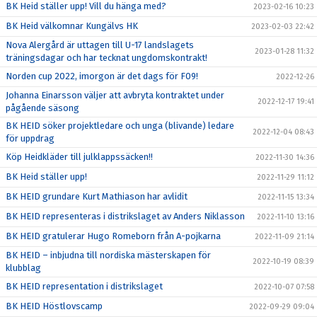
BK Heid ställer upp! Vill du hänga med?
2023-02-16 10:23
BK Heid välkomnar Kungälvs HK
2023-02-03 22:42
Nova Alergård är uttagen till U-17 landslagets
2023-01-28 11:32
träningsdagar och har tecknat ungdomskontrakt!
Norden cup 2022, imorgon är det dags för F09!
2022-12-26
Johanna Einarsson väljer att avbryta kontraktet under
2022-12-17 19:41
pågående säsong
BK HEID söker projektledare och unga (blivande) ledare
2022-12-04 08:43
för uppdrag
Köp Heidkläder till julklappssäcken!!
2022-11-30 14:36
BK Heid ställer upp!
2022-11-29 11:12
BK HEID grundare Kurt Mathiason har avlidit
2022-11-15 13:34
BK HEID representeras i distrikslaget av Anders Niklasson
2022-11-10 13:16
BK HEID gratulerar Hugo Romeborn från A-pojkarna
2022-11-09 21:14
BK HEID – inbjudna till nordiska mästerskapen för
2022-10-19 08:39
klubblag
BK HEID representation i distrikslaget
2022-10-07 07:58
BK HEID Höstlovscamp
2022-09-29 09:04