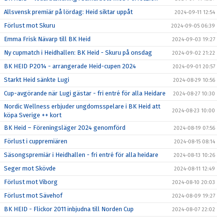
Allsvensk premiär på lördag: Heid siktar uppåt
2024-09-11 12:54
Förlust mot Skuru
2024-09-05 06:39
Emma Frisk Nävarp till BK Heid
2024-09-03 19:27
Ny cupmatch i Heidhallen: BK Heid - Skuru på onsdag
2024-09-02 21:22
BK HEID P2014 - arrangerade Heid-cupen 2024
2024-09-01 20:57
Starkt Heid sänkte Lugi
2024-08-29 10:56
Cup-avgörande när Lugi gästar - fri entré för alla Heidare
2024-08-27 10:30
Nordic Wellness erbjuder ungdomsspelare i BK Heid att
2024-08-23 10:00
köpa Sverige ++ kort
BK Heid – Föreningsläger 2024 genomförd
2024-08-19 07:56
Förlust i cuppremiären
2024-08-15 08:14
Säsongspremiär i Heidhallen - fri entré för alla heidare
2024-08-13 10:26
Seger mot Skövde
2024-08-11 12:49
Förlust mot Viborg
2024-08-10 20:03
Förlust mot Sävehof
2024-08-09 19:27
BK HEID - Flickor 2011 inbjudna till Norden Cup
2024-08-07 22:02