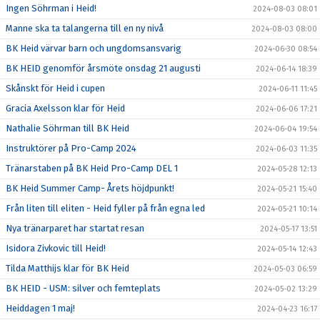
Ingen Söhrman i Heid!
2024-08-03 08:01
Manne ska ta talangerna till en ny nivå
2024-08-03 08:00
BK Heid värvar barn och ungdomsansvarig
2024-06-30 08:54
BK HEID genomför årsmöte onsdag 21 augusti
2024-06-14 18:39
Skånskt för Heid i cupen
2024-06-11 11:45
Gracia Axelsson klar för Heid
2024-06-06 17:21
Nathalie Söhrman till BK Heid
2024-06-04 19:54
Instruktörer på Pro-Camp 2024
2024-06-03 11:35
Tränarstaben på BK Heid Pro-Camp DEL 1
2024-05-28 12:13
BK Heid Summer Camp- Årets höjdpunkt!
2024-05-21 15:40
Från liten till eliten - Heid fyller på från egna led
2024-05-21 10:14
Nya tränarparet har startat resan
2024-05-17 13:51
Isidora Zivkovic till Heid!
2024-05-14 12:43
Tilda Matthijs klar för BK Heid
2024-05-03 06:59
BK HEID - USM: silver och femteplats
2024-05-02 13:29
Heiddagen 1 maj!
2024-04-23 16:17