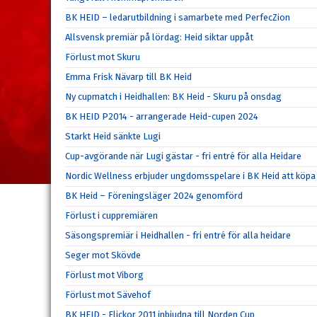
BK HEID – ledarutbildning i samarbete med PerfecZion
Allsvensk premiär på lördag: Heid siktar uppåt
Förlust mot Skuru
Emma Frisk Nävarp till BK Heid
Ny cupmatch i Heidhallen: BK Heid - Skuru på onsdag
BK HEID P2014 - arrangerade Heid-cupen 2024
Starkt Heid sänkte Lugi
Cup-avgörande när Lugi gästar - fri entré för alla Heidare
Nordic Wellness erbjuder ungdomsspelare i BK Heid att köpa 
BK Heid – Föreningsläger 2024 genomförd
Förlust i cuppremiären
Säsongspremiär i Heidhallen - fri entré för alla heidare
Seger mot Skövde
Förlust mot Viborg
Förlust mot Sävehof
BK HEID - Flickor 2011 inbjudna till Norden Cup