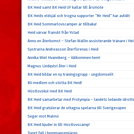
BK Heid samt BK Heid UF kallar till årsmöte
BK Heids eldsjäl och trogna supporter ”Mr Heid” har avlidit
BK Heid Sommarlovscamper är tillbaka!
Heid värvar franskt från Ystad
Ännu en återkomst – Stefan Wallin assisterande tränare i He
Systrarna Andreasson återförenas i Heid
Annika Wiel Hvannberg – Välkommen hem!
Magnus Lindqvist åter i Heid
BK Heid bildar en ny träningsgrupp - ungdomselit
Bli medlem och stötta BK Heid!
Höstlovskul med BK Heid
BK Heid samarbetar med Prolympia – landets ledande idrott
BK Heid gratulerar de uttagna spelarna till Sverigecupen
Seger mot Malmö
BK Heid bjuder in till Höstlovscamp!
Tungt fall i hemmapremiären