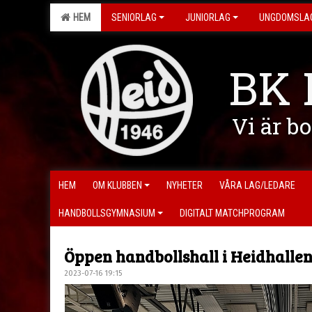
HEM
SENIORLAG
JUNIORLAG
UNGDOMSLA
BK 
Vi är b
HEM
OM KLUBBEN
NYHETER
VÅRA LAG/LEDARE
HANDBOLLSGYMNASIUM
DIGITALT MATCHPROGRAM
Öppen handbollshall i Heidhallen
2023-07-16 19:15