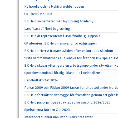
Ny hoodie och ny t-shirt i webbshoppen
CK - kvar i BK Heid
BK Heid samarbetar med My Driving Academy
Lars "Lasse" Nord begravning
BK Heid är representerat i USM finalhelg i Uppsala
CK återigen i BK Heid - ansvarig för elitgruppen
BK Heid - Herr A tränare avliden efter en kort tids sjukdom
Sista hemmamatchen i allsvenska för året och P14 spelar U
BK Heid skapar ytterligare en arbetsgrupp under styrelsen - 
Sportlovshandboll för dig i klass F-3 i Heidhallen!
Handbollskortet 2024
Pojkar 2009 och Flickor 2009 tackar för allt stöd under Nord
BK Heid fortsätter sitt bygge för framtiden genom att göra kl
BK Heid påbörjar bygget av laget för säsong 2024/2025
Spelschema Norden Cup 2023
Intersport dubblar upp inför julens presenter