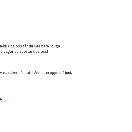
id! Hos oss får du inte bara roliga
 de dagar du sportar hos oss!
 vara säker på plats! Anmälan öppnar 1 juni,
6