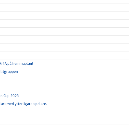
SM 4A på hemmaplan!
elitgruppen
en Cup 2023
art med ytterligare spelare.