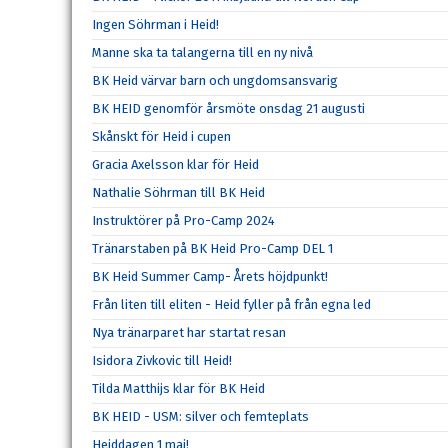
Ingen Söhrman i Heid!
Manne ska ta talangerna till en ny nivå
BK Heid värvar barn och ungdomsansvarig
BK HEID genomför årsmöte onsdag 21 augusti
Skånskt för Heid i cupen
Gracia Axelsson klar för Heid
Nathalie Söhrman till BK Heid
Instruktörer på Pro-Camp 2024
Tränarstaben på BK Heid Pro-Camp DEL 1
BK Heid Summer Camp- Årets höjdpunkt!
Från liten till eliten - Heid fyller på från egna led
Nya tränarparet har startat resan
Isidora Zivkovic till Heid!
Tilda Matthijs klar för BK Heid
BK HEID - USM: silver och femteplats
Heiddagen 1 maj!