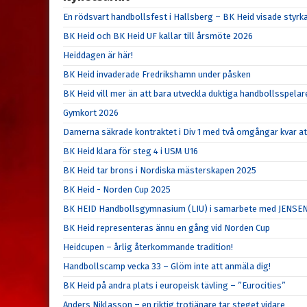
En rödsvart handbollsfest i Hallsberg – BK Heid visade sty
BK Heid och BK Heid UF kallar till årsmöte 2026
Heiddagen är här!
BK Heid invaderade Fredrikshamn under påsken
BK Heid vill mer än att bara utveckla duktiga handbollsspelar
Gymkort 2026
Damerna säkrade kontraktet i Div 1 med två omgångar kvar at
BK Heid klara för steg 4 i USM U16
BK Heid tar brons i Nordiska mästerskapen 2025
BK Heid - Norden Cup 2025
BK HEID Handbollsgymnasium (LIU) i samarbete med JENSE
BK Heid representeras ännu en gång vid Norden Cup
Heidcupen – årlig återkommande tradition!
Handbollscamp vecka 33 – Glöm inte att anmäla dig!
BK Heid på andra plats i europeisk tävling – ”Eurocities”
Anders Niklasson – en riktig trotjänare tar steget vidare