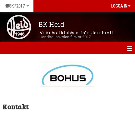
HBSK F2017
LOGGA IN
BK Heid
Vi är bollklubben från Järnbrott
Handbollsskolan flickor 2017
HEM
NYHETER
KALENDER
MATCHER
Kontakt
TRUPPEN
BILDGALLERI