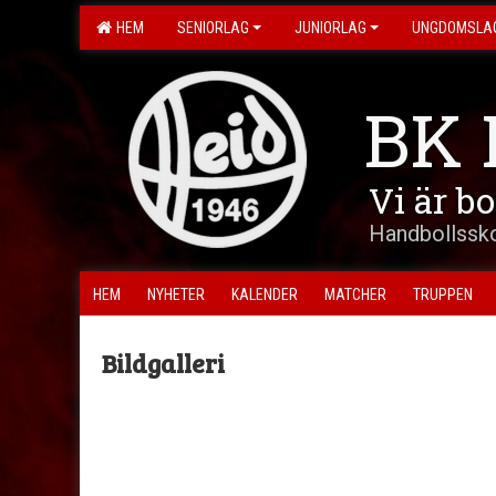
HEM
SENIORLAG
JUNIORLAG
UNGDOMSLA
BK 
Vi är b
Handbollssko
HEM
NYHETER
KALENDER
MATCHER
TRUPPEN
Bildgalleri