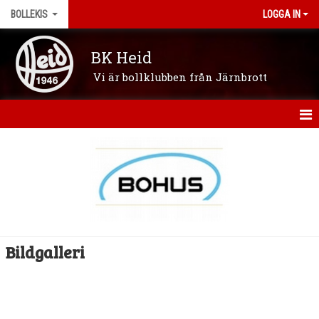
BOLLEKIS
LOGGA IN
BK Heid
Vi är bollklubben från Järnbrott
HEM
NYHETER
KALENDER
MATCHER
Bildgalleri
TRUPPEN
BILDGALLERI