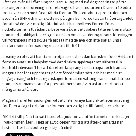
Efter en svår tid i föreningens Dam A-lag med två degraderingar på tre
DOKUMENT
säsonger stod förening inför ett vägskäl vid omstarten i Division 1 Södra.
Borta var tiden med fastställda format för kontrakt, TV produktion och
KONTAKT
stöd från SHF och man skulle nu på egna ben försöka starta återtagandet
för att så det var möjligt återinträda i handbollens finrum. En av
nyckelbitarna i ett sådant arbete var såklart att säkerställa en tränarstab
som med klubbhjärta och god kunskap om de värderingar som föreningen
vill förknippas med skulle få arbeta med de nya och inte sällan unga
spelare som inför säsongen anslöt till BK Heid.
Lösningen blev att hämta en trotjänare och sedan barnsben född Heidare i
form av Magnus Lindqvist med det direkta uppdraget att säkerställa
kontrakt i division 1 för att därefter ta språngbrädan uppåt och framåt.
Magnus har löst uppdraget på ett föredömligt sätt och har med sitt
engagemang och ledaregenskaper format en välfungerande matchtrupp
som tillsammans stått för prestationer som överraskat och chockat
många motståndare.
Magnus har efter säsongen valt att inte förnya kontraktet som ansvarig
för Dam A-laget och får därför mer och viktig tid till familj och arbete.
BK Heid vill på detta sätt tacka Magnus för väl utfört arbete – och säger
”välkommen åter”. Heid är alltid öppen för dig att återkomma till när
lusten efter handbollen gör sig påmind!