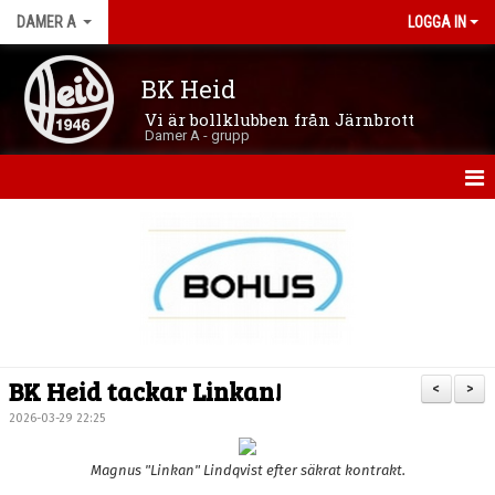
DAMER A
LOGGA IN
BK Heid
Vi är bollklubben från Järnbrott
Damer A - grupp
HEM
NYHETER
KALENDER
MATCHER
BK Heid tackar Linkan!
<
>
TRUPPEN
2026-03-29 22:25
BILDGALLERI
Magnus "Linkan" Lindqvist efter säkrat kontrakt.