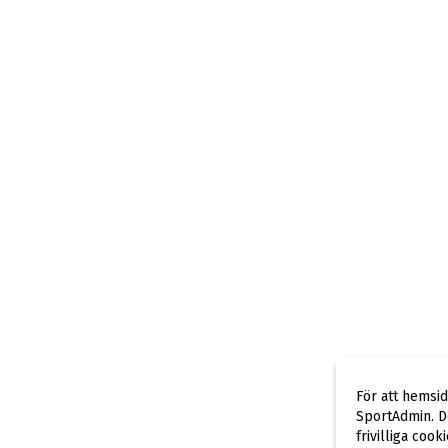
För att hemsi
SportAdmin. De
frivilliga cook