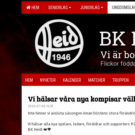
HEM
SENIORLAG
JUNIORLAG
UNGDOMSLA
BK 
Vi är b
Flickor född
HEM
NYHETER
KALENDER
MATCHER
TRUPPEN
Vi hälsar våra nya kompisar vä
2026-07-06 14:51
Inte hinner vi avsluta säsongen innan höstens stora förändrin
Vi hälsar alla nya spelare, ledare, föräldrar och supporters f
BK Heid! ❤️🖤