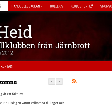
G
HANDBOLLSSKOLAN
BOLLEKIS
KLUBBSHOP
SPONS
Heid
ollklubben från Järnbrott
a 2012
KONTAKT
lkomna
<
>
g är ett faktum:
rån BK Hisingen varmt välkomna till laget och