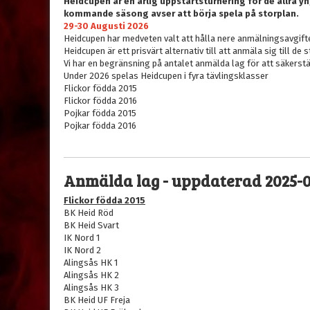
Heidcupen är en årlig uppstartsturnering för de allra 
kommande säsong avser att börja spela på storplan.
29-30 Augusti 2026
Heidcupen har medveten valt att hålla nere anmälningsavgiften
Heidcupen är ett prisvärt alternativ till att anmäla sig till 
Vi har en begränsning på antalet anmälda lag för att säkerst
Under 2026 spelas Heidcupen i fyra tävlingsklasser
Flickor födda 2015
Flickor födda 2016
Pojkar födda 2015
Pojkar födda 2016
Anmälda lag - uppdaterad 2025-0
Flickor födda 2015
BK Heid Röd
BK Heid Svart
IK Nord 1
IK Nord 2
Alingsås HK 1
Alingsås HK 2
Alingsås HK 3
BK Heid UF Freja