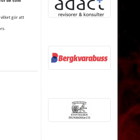
 för de som
vilket gör att
rs.