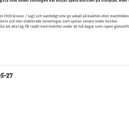
yngsta som under säsongen har börjat spela matcher på storplan, eller
 (900 kronor / lag) och samtidigt inte ge avkall på kvalitén eller matchtiden 
de större och mer etablerade turneringar som spelas senare under hösten.
älla att alla lag får rejält med matcher under de två dagar som cupen genomfö
5-27