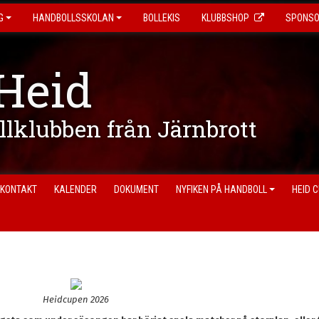
G
HANDBOLLSSKOLAN
BOLLEKIS
KLUBBSHOP
SPONS
Heid
ollklubben från Järnbrott
KONTAKT
KALENDER
DOKUMENT
NYFIKEN PÅ HANDBOLL
HEID 
Heidcupen 2026