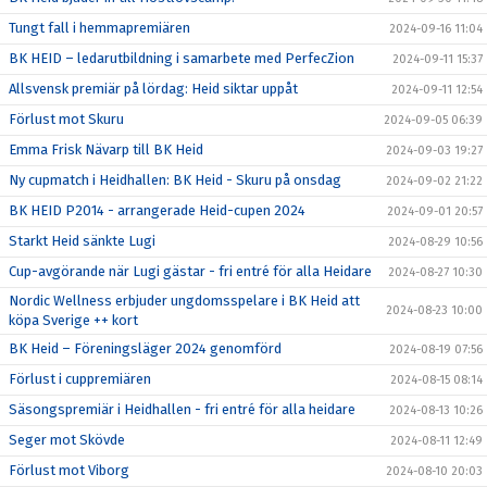
Tungt fall i hemmapremiären
2024-09-16 11:04
BK HEID – ledarutbildning i samarbete med PerfecZion
2024-09-11 15:37
Allsvensk premiär på lördag: Heid siktar uppåt
2024-09-11 12:54
Förlust mot Skuru
2024-09-05 06:39
Emma Frisk Nävarp till BK Heid
2024-09-03 19:27
Ny cupmatch i Heidhallen: BK Heid - Skuru på onsdag
2024-09-02 21:22
BK HEID P2014 - arrangerade Heid-cupen 2024
2024-09-01 20:57
Starkt Heid sänkte Lugi
2024-08-29 10:56
Cup-avgörande när Lugi gästar - fri entré för alla Heidare
2024-08-27 10:30
Nordic Wellness erbjuder ungdomsspelare i BK Heid att
2024-08-23 10:00
köpa Sverige ++ kort
BK Heid – Föreningsläger 2024 genomförd
2024-08-19 07:56
Förlust i cuppremiären
2024-08-15 08:14
Säsongspremiär i Heidhallen - fri entré för alla heidare
2024-08-13 10:26
Seger mot Skövde
2024-08-11 12:49
Förlust mot Viborg
2024-08-10 20:03