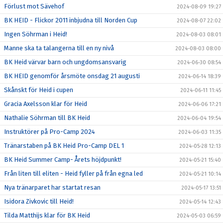
Förlust mot Sävehof
2024-08-09 19:27
BK HEID - Flickor 2011 inbjudna till Norden Cup
2024-08-07 22:02
Ingen Söhrman i Heid!
2024-08-03 08:01
Manne ska ta talangerna till en ny nivå
2024-08-03 08:00
BK Heid värvar barn och ungdomsansvarig
2024-06-30 08:54
BK HEID genomför årsmöte onsdag 21 augusti
2024-06-14 18:39
Skånskt för Heid i cupen
2024-06-11 11:45
Gracia Axelsson klar för Heid
2024-06-06 17:21
Nathalie Söhrman till BK Heid
2024-06-04 19:54
Instruktörer på Pro-Camp 2024
2024-06-03 11:35
Tränarstaben på BK Heid Pro-Camp DEL 1
2024-05-28 12:13
BK Heid Summer Camp- Årets höjdpunkt!
2024-05-21 15:40
Från liten till eliten - Heid fyller på från egna led
2024-05-21 10:14
Nya tränarparet har startat resan
2024-05-17 13:51
Isidora Zivkovic till Heid!
2024-05-14 12:43
Tilda Matthijs klar för BK Heid
2024-05-03 06:59