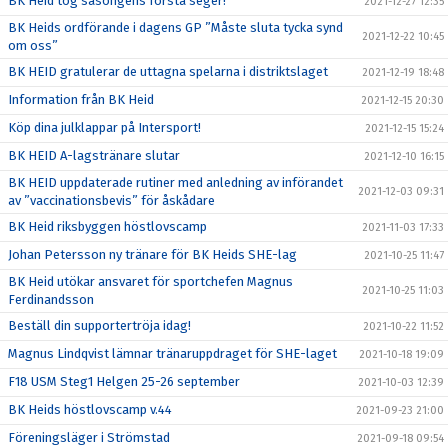
BK Heid tog säsongens första seger!
2021-12-27 12:35
BK Heids ordförande i dagens GP ”Måste sluta tycka synd
2021-12-22 10:45
om oss”
BK HEID gratulerar de uttagna spelarna i distriktslaget
2021-12-19 18:48
Information från BK Heid
2021-12-15 20:30
Köp dina julklappar på Intersport!
2021-12-15 15:24
BK HEID A-lagstränare slutar
2021-12-10 16:15
BK HEID uppdaterade rutiner med anledning av införandet
2021-12-03 09:31
av ”vaccinationsbevis” för åskådare
BK Heid riksbyggen höstlovscamp
2021-11-03 17:33
Johan Petersson ny tränare för BK Heids SHE-lag
2021-10-25 11:47
BK Heid utökar ansvaret för sportchefen Magnus
2021-10-25 11:03
Ferdinandsson
Beställ din supportertröja idag!
2021-10-22 11:52
Magnus Lindqvist lämnar tränaruppdraget för SHE-laget
2021-10-18 19:09
F18 USM Steg1 Helgen 25-26 september
2021-10-03 12:39
BK Heids höstlovscamp v.44
2021-09-23 21:00
Föreningsläger i Strömstad
2021-09-18 09:54