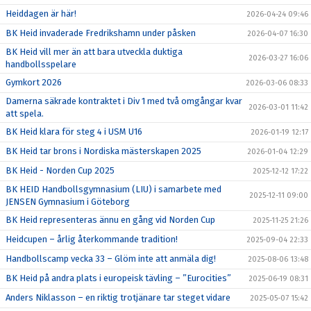
DOKUMENT
Heiddagen är här!
2026-04-24 09:46
BK Heid invaderade Fredrikshamn under påsken
2026-04-07 16:30
NYFIKEN PÅ HANDBOLL
BK Heid vill mer än att bara utveckla duktiga
2026-03-27 16:06
handbollsspelare
HEID CUPEN
Gymkort 2026
2026-03-06 08:33
STÖTTA BK HEID - BLI MEDLEM!
Damerna säkrade kontraktet i Div 1 med två omgångar kvar
2026-03-01 11:42
att spela.
HANDBOLLSGYMNASIUM
BK Heid klara för steg 4 i USM U16
2026-01-19 12:17
BK Heid tar brons i Nordiska mästerskapen 2025
2026-01-04 12:29
DIGITALT MATCHPROGRAM
BK Heid - Norden Cup 2025
2025-12-12 17:22
BK HEID Handbollsgymnasium (LIU) i samarbete med
2025-12-11 09:00
JENSEN Gymnasium i Göteborg
BK Heid representeras ännu en gång vid Norden Cup
2025-11-25 21:26
Heidcupen – årlig återkommande tradition!
2025-09-04 22:33
Handbollscamp vecka 33 – Glöm inte att anmäla dig!
2025-08-06 13:48
BK Heid på andra plats i europeisk tävling – ”Eurocities”
2025-06-19 08:31
Anders Niklasson – en riktig trotjänare tar steget vidare
2025-05-07 15:42