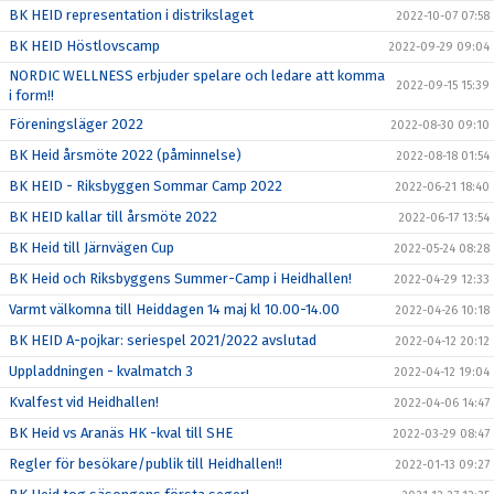
BK HEID representation i distrikslaget
2022-10-07 07:58
BK HEID Höstlovscamp
2022-09-29 09:04
NORDIC WELLNESS erbjuder spelare och ledare att komma
2022-09-15 15:39
i form!!
Föreningsläger 2022
2022-08-30 09:10
BK Heid årsmöte 2022 (påminnelse)
2022-08-18 01:54
BK HEID - Riksbyggen Sommar Camp 2022
2022-06-21 18:40
BK HEID kallar till årsmöte 2022
2022-06-17 13:54
BK Heid till Järnvägen Cup
2022-05-24 08:28
BK Heid och Riksbyggens Summer-Camp i Heidhallen!
2022-04-29 12:33
Varmt välkomna till Heiddagen 14 maj kl 10.00-14.00
2022-04-26 10:18
BK HEID A-pojkar: seriespel 2021/2022 avslutad
2022-04-12 20:12
Uppladdningen - kvalmatch 3
2022-04-12 19:04
Kvalfest vid Heidhallen!
2022-04-06 14:47
BK Heid vs Aranäs HK -kval till SHE
2022-03-29 08:47
Regler för besökare/publik till Heidhallen!!
2022-01-13 09:27