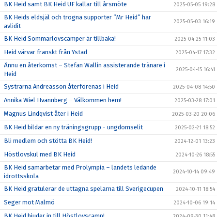
BK Heid samt BK Heid UF kallar till årsmöte
2025-05-05 19:28
BK Heids eldsjäl och trogna supporter ”Mr Heid” har
2025-05-03 16:19
avlidit
BK Heid Sommarlovscamper är tillbaka!
2025-04-25 11:03
Heid värvar franskt från Ystad
2025-04-17 17:32
Ännu en återkomst – Stefan Wallin assisterande tränare i
2025-04-15 16:41
Heid
Systrarna Andreasson återförenas i Heid
2025-04-08 14:50
Annika Wiel Hvannberg – Välkommen hem!
2025-03-28 17:01
Magnus Lindqvist åter i Heid
2025-03-20 20:06
BK Heid bildar en ny träningsgrupp - ungdomselit
2025-02-21 18:52
Bli medlem och stötta BK Heid!
2024-12-01 13:23
Höstlovskul med BK Heid
2024-10-26 18:55
BK Heid samarbetar med Prolympia – landets ledande
2024-10-14 09:49
idrottsskola
BK Heid gratulerar de uttagna spelarna till Sverigecupen
2024-10-11 18:54
Seger mot Malmö
2024-10-06 19:14
BK Heid bjuder in till Höstlovscamp!
2024-09-30 11:48