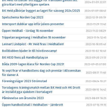
BK Heid fortsätter sitt bygge för framtiden genom att
2024-01-09 22:01
göra klart med ytterligare spelare.
BK Heid påbörjar bygget av laget för säsong 2024/2025
2024-01-09 08:43
Spelschema Norden Cup 2023
2023-12-19 09:19
Intersport dubblar upp inför julens presenter
2023-11-29 11:42
Öppen Heidhall - lördag 18 november
2023-11-23 08:29
Trippelarrangemang i Heidhallen 18 november
2023-11-14 12:45
Lennart Lindqvist - Mr Heid firas i Heidhallen!
2023-10-18 09:43
Bollklubben bjuder in till höstlovscamp!
2023-10-02 10:43
BK HEID finns på Handbollplay.se
2023-09-20 21:13
Båda 2009-lagen klara för Norden Cup 2023!
2023-09-05 07:00
16 sept firar vi handbollens dag och premiär i Allsvenskan
2023-08-31 11:40
för damer A
Föreningsläger 2023 Strömstad
2023-08-24 10:27
Torsdagens träningsmatch mellan BK Heid och HK Drott
2023-08-10 14:42
är inställd pga sjukdom i bortalaget!
Påminnelse om årsmöte 2023
2023-08-09 16:25
Öppen handbollshall i Heidhallen - Järnbrott
2023-07-16 19:15