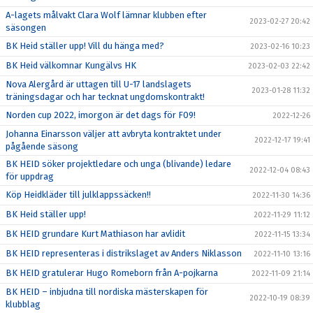
A-lagets målvakt Clara Wolf lämnar klubben efter
2023-02-27 20:42
säsongen
BK Heid ställer upp! Vill du hänga med?
2023-02-16 10:23
BK Heid välkomnar Kungälvs HK
2023-02-03 22:42
Nova Alergård är uttagen till U-17 landslagets
2023-01-28 11:32
träningsdagar och har tecknat ungdomskontrakt!
Norden cup 2022, imorgon är det dags för F09!
2022-12-26
Johanna Einarsson väljer att avbryta kontraktet under
2022-12-17 19:41
pågående säsong
BK HEID söker projektledare och unga (blivande) ledare
2022-12-04 08:43
för uppdrag
Köp Heidkläder till julklappssäcken!!
2022-11-30 14:36
BK Heid ställer upp!
2022-11-29 11:12
BK HEID grundare Kurt Mathiason har avlidit
2022-11-15 13:34
BK HEID representeras i distrikslaget av Anders Niklasson
2022-11-10 13:16
BK HEID gratulerar Hugo Romeborn från A-pojkarna
2022-11-09 21:14
BK HEID – inbjudna till nordiska mästerskapen för
2022-10-19 08:39
klubblag