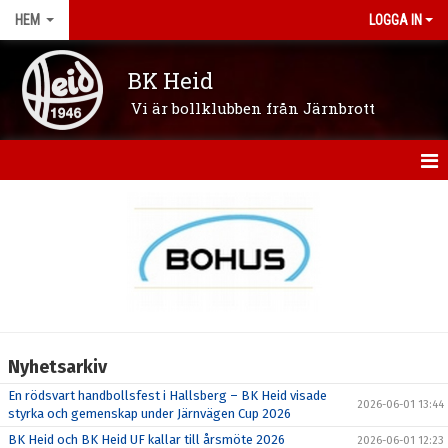
HEM
LOGGA IN
BK Heid
Vi är bollklubben från Järnbrott
HEM
OM KLUBBEN
NYHETER
VÅRA LAG/LEDARE
Nyhetsarkiv
KONTAKT
En rödsvart handbollsfest i Hallsberg – BK Heid visade
2026-06-01 13:44
styrka och gemenskap under Järnvägen Cup 2026
KALENDER
BK Heid och BK Heid UF kallar till årsmöte 2026
2026-06-01 12:23