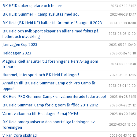
BK HEID söker spelare och ledare
2023-07-10 21:17
BK HEID Summer – Camp avslutas med sol
2023-06-28 13:17
BK Heid (BK Heid UF) kallar till årsmöte 16 augusti 2023
2023-06-18 16:08
BK Heid och Kvik Sport skapar en allians med fokus på
2023-06-05 12:00
helhet och utveckling
Järnvägen Cup 2023
2023-05-24 10:40
Heiddagen 2023
2023-05-24 10:18
Magnus Kjell ansluter till föreningens Herr A-lag som
2023-05-16 11:38
tränare
Hummel, Intersport och BK Heid förlänger!
2023-05-03 12:15
Anmälan till BK Heid Summer Camp och Pro Camp är
2023-05-01 10:00
öppen!
BK Heid PRO-Summer Camp- en välmeriterade ledartrupp!
2023-04-28 21:15
BK Heid Summer-Camp för dig som är född 2011-2012
2023-04-28 21:12
Varmt välkomna till Heiddagen 6 maj 10-14!
2023-04-20 14:51
BK Heid omorganiserar den sportsliga ledningen av
2023-03-27 13:00
föreningen
Vi kan göra skillnad!!
2023-03-13 10:12