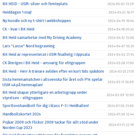
BK HEID - USM: silver och femteplats
2024-05-02 13:29
Heiddagen 1 maj!
2024-04-23 16:17
Ny hoodie och ny t-shirt i webbshoppen
2024-04-19 10:54
CK - kvar i BK Heid
2024-04-18 20:43
BK Heid samarbetar med My Driving Academy
2024-04-12 13:06
Lars "Lasse" Nord begravning
2024-04-07 10:25
BK Heid är representerat i USM finalhelg i Uppsala
2024-04-02 21:14
CK återigen i BK Heid - ansvarig för elitgruppen
2024-03-28 17:00
BK Heid - Herr A tränare avliden efter en kort tids sjukdom
2024-03-25 21:51
Sista hemmamatchen i allsvenska för året och P14 spelar
2024-03-11 10:09
USM 4A på hemmaplan!
BK Heid skapar ytterligare en arbetsgrupp under
2024-03-09 12:00
styrelsen - elitgruppen
Sportlovshandboll för dig i klass F-3 i Heidhallen!
2024-01-30 21:00
Handbollskortet 2024
2024-01-30 12:44
Pojkar 2009 och Flickor 2009 tackar för allt stöd under
2024-01-11 22:19
Norden Cup 2023