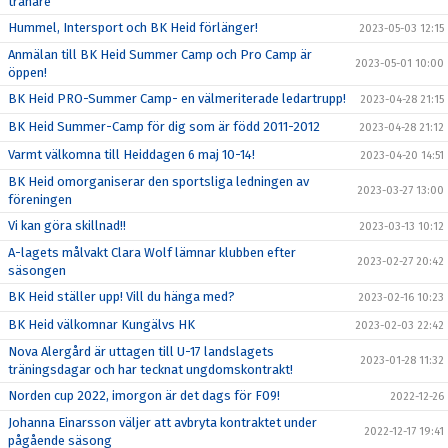
tränare
Hummel, Intersport och BK Heid förlänger!
2023-05-03 12:15
Anmälan till BK Heid Summer Camp och Pro Camp är
2023-05-01 10:00
öppen!
BK Heid PRO-Summer Camp- en välmeriterade ledartrupp!
2023-04-28 21:15
BK Heid Summer-Camp för dig som är född 2011-2012
2023-04-28 21:12
Varmt välkomna till Heiddagen 6 maj 10-14!
2023-04-20 14:51
BK Heid omorganiserar den sportsliga ledningen av
2023-03-27 13:00
föreningen
Vi kan göra skillnad!!
2023-03-13 10:12
A-lagets målvakt Clara Wolf lämnar klubben efter
2023-02-27 20:42
säsongen
BK Heid ställer upp! Vill du hänga med?
2023-02-16 10:23
BK Heid välkomnar Kungälvs HK
2023-02-03 22:42
Nova Alergård är uttagen till U-17 landslagets
2023-01-28 11:32
träningsdagar och har tecknat ungdomskontrakt!
Norden cup 2022, imorgon är det dags för F09!
2022-12-26
Johanna Einarsson väljer att avbryta kontraktet under
2022-12-17 19:41
pågående säsong