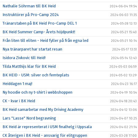
Nathalie Söhrman till BK Heid
2024-06-04 19:54
Instruktörer på Pro-Camp 2024
2024-06-03 11:35
Tränarstaben på BK Heid Pro-Camp DEL 1
2024-05-28 12:13
BK Heid Summer Camp- Årets höjdpunkt!
2024-05-21 15:40
Från liten till eliten - Heid fyller på från egna led
2024-05-21 10:14
Nya tränarparet har startat resan
2024-05-17 13:51
Isidora Zivkovic till Heid!
2024-05-14 12:43
Tilda Matthijs klar för BK Heid
2024-05-03 06:59
BK HEID - USM: silver och femteplats
2024-05-02 13:29
Heiddagen 1 maj!
2024-04-23 16:17
Ny hoodie och ny t-shirt i webbshoppen
2024-04-19 10:54
CK - kvar i BK Heid
2024-04-18 20:43
BK Heid samarbetar med My Driving Academy
2024-04-12 13:06
Lars "Lasse" Nord begravning
2024-04-07 10:25
BK Heid är representerat i USM finalhelg i Uppsala
2024-04-02 21:14
CK återigen i BK Heid - ansvarig för elitgruppen
2024-03-28 17:00