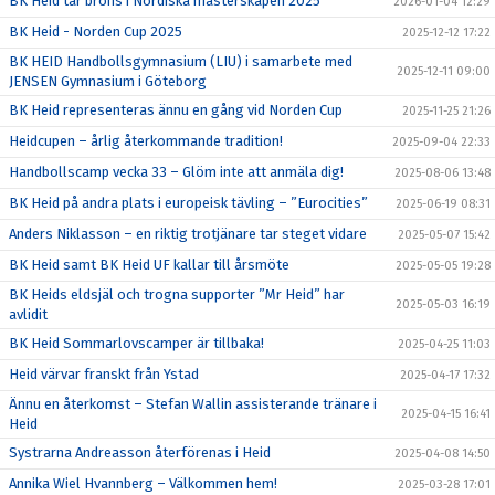
BK Heid tar brons i Nordiska mästerskapen 2025
2026-01-04 12:29
BK Heid - Norden Cup 2025
2025-12-12 17:22
BK HEID Handbollsgymnasium (LIU) i samarbete med
2025-12-11 09:00
JENSEN Gymnasium i Göteborg
BK Heid representeras ännu en gång vid Norden Cup
2025-11-25 21:26
Heidcupen – årlig återkommande tradition!
2025-09-04 22:33
Handbollscamp vecka 33 – Glöm inte att anmäla dig!
2025-08-06 13:48
BK Heid på andra plats i europeisk tävling – ”Eurocities”
2025-06-19 08:31
Anders Niklasson – en riktig trotjänare tar steget vidare
2025-05-07 15:42
BK Heid samt BK Heid UF kallar till årsmöte
2025-05-05 19:28
BK Heids eldsjäl och trogna supporter ”Mr Heid” har
2025-05-03 16:19
avlidit
BK Heid Sommarlovscamper är tillbaka!
2025-04-25 11:03
Heid värvar franskt från Ystad
2025-04-17 17:32
Ännu en återkomst – Stefan Wallin assisterande tränare i
2025-04-15 16:41
Heid
Systrarna Andreasson återförenas i Heid
2025-04-08 14:50
Annika Wiel Hvannberg – Välkommen hem!
2025-03-28 17:01