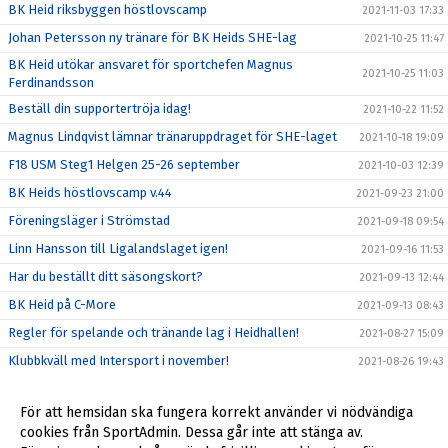
BK Heid riksbyggen höstlovscamp
2021-11-03 17:33
Johan Petersson ny tränare för BK Heids SHE-lag
2021-10-25 11:47
BK Heid utökar ansvaret för sportchefen Magnus
2021-10-25 11:03
Ferdinandsson
Beställ din supportertröja idag!
2021-10-22 11:52
Magnus Lindqvist lämnar tränaruppdraget för SHE-laget
2021-10-18 19:09
F18 USM Steg1 Helgen 25-26 september
2021-10-03 12:39
BK Heids höstlovscamp v.44
2021-09-23 21:00
Föreningsläger i Strömstad
2021-09-18 09:54
Linn Hansson till Ligalandslaget igen!
2021-09-16 11:53
Har du beställt ditt säsongskort?
2021-09-13 12:44
BK Heid på C-More
2021-09-13 08:43
Regler för spelande och tränande lag i Heidhallen!
2021-08-27 15:09
Klubbkväll med Intersport i november!
2021-08-26 19:43
Årsmöte Genomfört
2021-08-17 21:08
För att hemsidan ska fungera korrekt använder vi nödvändiga
Hanna Wedenby spelar EM i sommar!
2021-06-16 16:53
cookies från SportAdmin. Dessa går inte att stänga av.
BK Heid hälsar sin nya sportchef Magnus Ferdinandsson