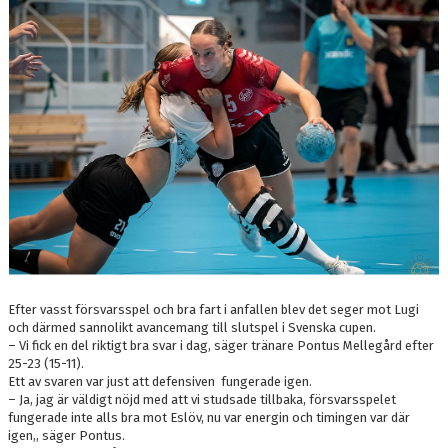
DOKUMENT
NYFIKEN PÅ HANDBOLL
HEID CUPEN
STÖTTA BK HEID - BLI MEDLEM!
HANDBOLLSGYMNASIUM
DIGITALT MATCHPROGRAM
Efter vasst försvarsspel och bra fart i anfallen blev det seger mot Lugi
och därmed sannolikt avancemang till slutspel i Svenska cupen.
– Vi fick en del riktigt bra svar i dag, säger tränare Pontus Mellegård efter
25-23 (15-11).
Ett av svaren var just att defensiven fungerade igen.
– Ja, jag är väldigt nöjd med att vi studsade tillbaka, försvarsspelet
fungerade inte alls bra mot Eslöv, nu var energin och timingen var där
igen,, säger Pontus.