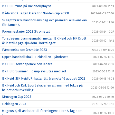
BK HEID finns på Handbollplay.se
2023-09-20 21:13
Båda 2009-lagen klara för Norden Cup 2023!
2023-09-05 07:00
16 sept firar vi handbollens dag och premiär i Allsvenskan
2023-08-31 11:40
för damer A
Föreningsläger 2023 Strömstad
2023-08-24 10:27
Torsdagens träningsmatch mellan BK Heid och HK Drott
2023-08-10 14:42
är inställd pga sjukdom i bortalaget!
Påminnelse om årsmöte 2023
2023-08-09 16:25
Öppen handbollshall i Heidhallen - Järnbrott
2023-07-16 19:15
BK HEID söker spelare och ledare
2023-07-10 21:17
BK HEID Summer – Camp avslutas med sol
2023-06-28 13:17
BK Heid (BK Heid UF) kallar till årsmöte 16 augusti 2023
2023-06-18 16:08
BK Heid och Kvik Sport skapar en allians med fokus på
2023-06-05 12:00
helhet och utveckling
Järnvägen Cup 2023
2023-05-24 10:40
Heiddagen 2023
2023-05-24 10:18
Magnus Kjell ansluter till föreningens Herr A-lag som
2023-05-16 11:38