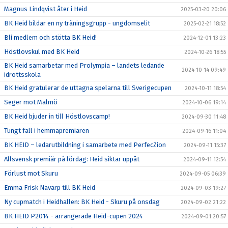
Magnus Lindqvist åter i Heid
2025-03-20 20:06
BK Heid bildar en ny träningsgrupp - ungdomselit
2025-02-21 18:52
Bli medlem och stötta BK Heid!
2024-12-01 13:23
Höstlovskul med BK Heid
2024-10-26 18:55
BK Heid samarbetar med Prolympia – landets ledande
2024-10-14 09:49
idrottsskola
BK Heid gratulerar de uttagna spelarna till Sverigecupen
2024-10-11 18:54
Seger mot Malmö
2024-10-06 19:14
BK Heid bjuder in till Höstlovscamp!
2024-09-30 11:48
Tungt fall i hemmapremiären
2024-09-16 11:04
BK HEID – ledarutbildning i samarbete med PerfecZion
2024-09-11 15:37
Allsvensk premiär på lördag: Heid siktar uppåt
2024-09-11 12:54
Förlust mot Skuru
2024-09-05 06:39
Emma Frisk Nävarp till BK Heid
2024-09-03 19:27
Ny cupmatch i Heidhallen: BK Heid - Skuru på onsdag
2024-09-02 21:22
BK HEID P2014 - arrangerade Heid-cupen 2024
2024-09-01 20:57