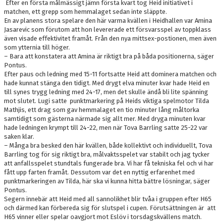
Efter en första målmässigt jämn första kvart tog Heid initiativet i
matchen, ett grepp som hemmalaget sedan inte släppte.
En av planens stora spelare den här varma kvällen i Heidhallen var Amina
Jasarevic som förutom att hon levererade ett försvarsspel av toppklass
även visade effektivitet framåt. Från den nya mittsex-postionen, men även
som ytternia till höger.
– Bara att konstatera att Amina är riktigt bra på båda positionerna, säger
Pontus.
Efter paus och ledning med 15-11 fortsatte Heid att dominera matchen och
hade kunnat stänga den tidigt. Med drygt elva minuter kvar hade Heid en
till synes trygg ledning med 24-17, men det skulle ändå bli lite spänning
mot slutet. Lugi satte punktmarkering på Heids viktiga spelmotor Tilda
Mathjis, ett drag som gav hemmalaget en tio minuter lång måltorka
samtidigt som gästerna närmade sig allt mer. Med dryga minuten kvar
hade ledningen krympt till 24-22, men när Tova Barrling satte 25-22 var
saken klar.
– Många bra besked den här kvällen, både kollektivt och individuellt, Tova
Barrling tog för sig riktigt bra, målvaktsspelet var stabilt och jag tycker
att anfallsspelet stundtals fungerade bra. Vi har få tekniska fel och vi har
fått upp farten framåt. Dessutom var det en nyttig erfarenhet med
punktmarkeringen av Tilda, här ska vi kunna hitta bättre lösningar, säger
Pontus.
Segern innebär att Heid med all sannolikhet blir tvåa i gruppen efter H65
och därmed kan förbereda sig för slutspel i cupen. Förutsättningen är att
H65 vinner eller spelar oavgjort mot Eslöv i torsdagskvällens match.