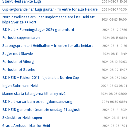
Starkt Heid sänkte Lugi
2024-08-29 10:56
Cup-avgörande när Lugi gästar - fri entré för alla Heidare
2024-08-27 10:30
Nordic Wellness erbjuder ungdomsspelare i BK Heid att
2024-08-23 10:00
köpa Sverige ++ kort
BK Heid – Föreningsläger 2024 genomförd
2024-08-19 07:56
Förlust i cuppremiären
2024-08-15 08:14
Säsongspremiär i Heidhallen - fri entré för alla heidare
2024-08-13 10:26
Seger mot Skövde
2024-08-11 12:49
Förlust mot Viborg
2024-08-10 20:03
Förlust mot Sävehof
2024-08-09 19:27
BK HEID - Flickor 2011 inbjudna till Norden Cup
2024-08-07 22:02
Ingen Söhrman i Heid!
2024-08-03 08:01
Manne ska ta talangerna till en ny nivå
2024-08-03 08:00
BK Heid värvar barn och ungdomsansvarig
2024-06-30 08:54
BK HEID genomför årsmöte onsdag 21 augusti
2024-06-14 18:39
Skånskt för Heid i cupen
2024-06-11 11:45
Gracia Axelsson klar för Heid
2024-06-06 17:21