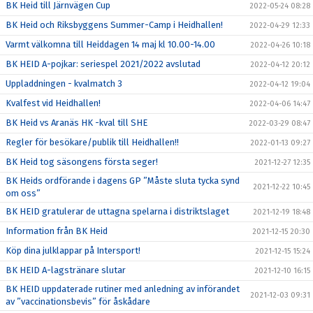
BK Heid till Järnvägen Cup
2022-05-24 08:28
BK Heid och Riksbyggens Summer-Camp i Heidhallen!
2022-04-29 12:33
Varmt välkomna till Heiddagen 14 maj kl 10.00-14.00
2022-04-26 10:18
BK HEID A-pojkar: seriespel 2021/2022 avslutad
2022-04-12 20:12
Uppladdningen - kvalmatch 3
2022-04-12 19:04
Kvalfest vid Heidhallen!
2022-04-06 14:47
BK Heid vs Aranäs HK -kval till SHE
2022-03-29 08:47
Regler för besökare/publik till Heidhallen!!
2022-01-13 09:27
BK Heid tog säsongens första seger!
2021-12-27 12:35
BK Heids ordförande i dagens GP ”Måste sluta tycka synd
2021-12-22 10:45
om oss”
BK HEID gratulerar de uttagna spelarna i distriktslaget
2021-12-19 18:48
Information från BK Heid
2021-12-15 20:30
Köp dina julklappar på Intersport!
2021-12-15 15:24
BK HEID A-lagstränare slutar
2021-12-10 16:15
BK HEID uppdaterade rutiner med anledning av införandet
2021-12-03 09:31
av ”vaccinationsbevis” för åskådare