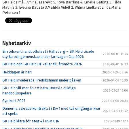
BK Heids mål: Amina Jasarevic 5, Tova Barrling 4, Emelie Batista 3, Tilda
Mathijs 3, Evelina Batista 3,Matilda Videll 2, Wilma Lindkvist 2, Ida Maria
Petersen 1
Nyhetsarkiv
En rödsvart handbollsfest i Hallsberg – BK Heid visade
2026-06-01 13:44
styrka och gemenskap under Järnvägen Cup 2026
BK Heid och BK Heid UF kallar till årsmöte 2026
2026-06-01 12:23
Heiddagen är här!
2026-04-24 09:46
BK Heid invaderade Fredrikshamn under påsken
2026-04-07 16:30
BK Heid vill mer än att bara utveckla duktiga
2026-03-27 16:06
handbollsspelare
Gymkort 2026
2026-03-06 08:33
Damerna säkrade kontraktet i Div 1 med två omgångar kvar
2026-03-01 11:42
att spela.
BK Heid klara för steg 4 i USM U16
2026-01-19 12:17