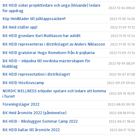
BK HEID söker projektledare och unga (blivande) ledare
2022-12-04 08:43
för uppdrag
Köp Heidkläder till julklappssäcken!!
2022-11-30 14:36
BK Heid ställer upp!
2022-11-29 11:12
BK HEID grundare Kurt Mathiason har avlidit
2022-11-15 13:34
BK HEID representeras i distrikslaget av Anders Niklasson
2022-11-10 13:16
BK HEID gratulerar Hugo Romeborn från A-pojkarna
2022-11-09 21:14
BK HEID – inbjudna till nordiska mästerskapen för
2022-10-19 08:39
klubblag
BK HEID representation i distrikslaget
2022-10-07 07:58
BK HEID Höstlovscamp
2022-09-29 09:04
NORDIC WELLNESS erbjuder spelare och ledare att komma
2022-09-15 15:39
i form!!
Föreningsläger 2022
2022-08-30 09:10
BK Heid årsmöte 2022 (påminnelse)
2022-08-18 01:54
BK HEID - Riksbyggen Sommar Camp 2022
2022-06-21 18:40
BK HEID kallar till årsmöte 2022
2022-06-17 13:54