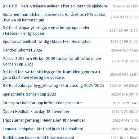
BK Heid - Herr A tränare avliden efter en kort tids sjukdom
2024-03-25 21:51
Sista hemmamatchen i allsvenska för året och P14 spelar
2024-03-11 10:09
USM 4A på hemmaplan!
BK Heid skapar ytterligare en arbetsgrupp under
2024-03-09 12:00
styrelsen - elitgruppen
Sportlovshandboll för dig i klass F-3 i Heidhallen!
2024-01-30 21:00
Handbollskortet 2024
2024-01-30 12:44
Pojkar 2009 och Flickor 2009 tackar för allt stöd under
2024-01-11 22:19
Norden Cup 2023
BK Heid fortsätter sitt bygge för framtiden genom att
2024-01-09 22:01
göra klart med ytterligare spelare.
BK Heid påbörjar bygget av laget för säsong 2024/2025
2024-01-09 08:43
Spelschema Norden Cup 2023
2023-12-19 09:19
Intersport dubblar upp inför julens presenter
2023-11-29 11:42
Öppen Heidhall - lördag 18 november
2023-11-23 08:29
Trippelarrangemang i Heidhallen 18 november
2023-11-14 12:45
Lennart Lindqvist - Mr Heid firas i Heidhallen!
2023-10-18 09:43
Bollklubben bjuder in till höstlovscamp!
2023-10-02 10:43