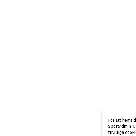
För att hemsi
SportAdmin. De
frivilliga cook