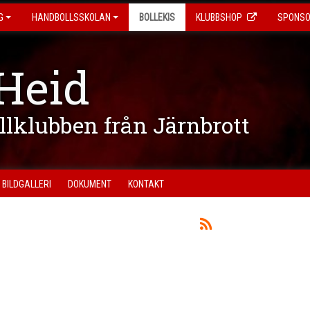
G
HANDBOLLSSKOLAN
BOLLEKIS
KLUBBSHOP
SPONS
Heid
ollklubben från Järnbrott
BILDGALLERI
DOKUMENT
KONTAKT