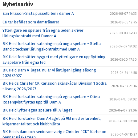
Nyhetsarkiv
Elin Nilsson-Sista pusselbiten i damer A
2026-08-07 14:33
CK tar befälet som damtränare!
2026-08-05 12:45
Ytterligare en spelare från egna leden skriver
2026-08-03 14:33
lärlingskontrakt med Damer A
BK Heid fortsätter satsningen på unga spelare - Stella
2026-07-07 19:02
Bandic tecknar lärlingskontrakt med Dam A
BK Heid fortsätter bygget med ytterligare en uppflyttning
2026-05-20 17:30
av spelare från egna led.
BK Heid Dam A-laget, nu är vi äntligen igång säsong
2026-04-24 14:58
2026/2027
BK Heids Christer CK Karlsson skärskådar Division 1 Södra
2026-04-17 21:14
säsong 2026/2027
BK Heid fortsätter satsningen på egna spelare - Olivia
2026-04-13 09:02
Rosenqvist flyttas upp till Dam A
BK Heid lyfter egna spelare till A-laget
2026-04-09 21:06
BK Heid förstärker Dam A-laget på 9M med erfarenhet,
2026-04-08 09:08
krigarmentalitet och klubbhjärta
BK Heids dam och senioransvarige Christer ”CK” Karlsson
2026-04-07 15:27
öppnar påskäggen