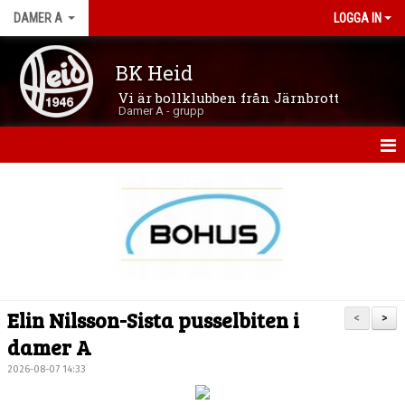
DAMER A
LOGGA IN
BK Heid
Vi är bollklubben från Järnbrott
Damer A - grupp
HEM
NYHETER
KALENDER
MATCHER
Elin Nilsson-Sista pusselbiten i
<
>
TRUPPEN
damer A
2026-08-07 14:33
BILDGALLERI