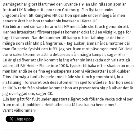
DOKUMENT
Damlaget har gjort klart med den lovande H9-an Elin Nilsson som är
fostrad i IK Nödinge lite norr om Göteborg. Elin flyttade under
ungdomsåren till Kungälvs HK där hon spelade under många år men
KONTAKT
senaste året har hon rehabat sin knäskada i Kärra HF.
Elin bidrar med sin vänsterarm till H9 med både skott och genombrott.
Hennes intensitet i försvarsspelet kommer också bli en viktig kugge för
laget framöver. När det kommer till kamp och inställning är det inte
många som slår Elin på fingrarna. - Jag älskar jämna hårda matcher där
man får spela fysiskt och tufft. Jag ser fram mot säsongen med BK Heid
där vi säkert kommer att ha det precis så i många kamper, säger Elin.
CK är glad över att Elin kommit igång efter sin knäskada och valt att gå
vidare till BK Heid. - Elin är inte 100% fysiskt tillbaka efter skadan än men
man kan ändå se de fina egenskaperna som vi värdesätter i Bollklubben.
Elins förmåga i anfallsspelet med både skott och genombrott, bra
inställning i försvaret och dessutom en fin spelförståelse. När hon sedan
är 100% redo från skadan kommer hon att presentera sig på allvar det är
jag övertygad om, säger CK.
Elin har gått för fullt under uppstartslägret och följande vecka och vi ser
fram mot att publiken i Heidhallen ska få lära känna henne mer!
Varmt välkommen!