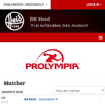
DAMJUNIORER- UNGDOMSELIT
LOGGA IN
BK Heid
Vi är bollklubben från Järnbrott
HEM
NYHETER
KALENDER
MATCHER
Matcher
TRUPPEN
AUGUSTI 2026
BILDGALLERI
08
BK Heid
- Glassverket IF
-
15:30