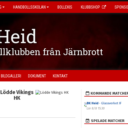
G
HANDBOLLSSKOLAN
BOLLEKIS
KLUBBSHOP
SPONS
Heid
ollklubben från Järnbrott
BILDGALLERI
DOKUMENT
KONTAKT
Lödde Vikings
KOMMANDE MATCHE
HK
BK Heid
- Glassverket IF
Lör 8/8 15:30
SPELADE MATCHER