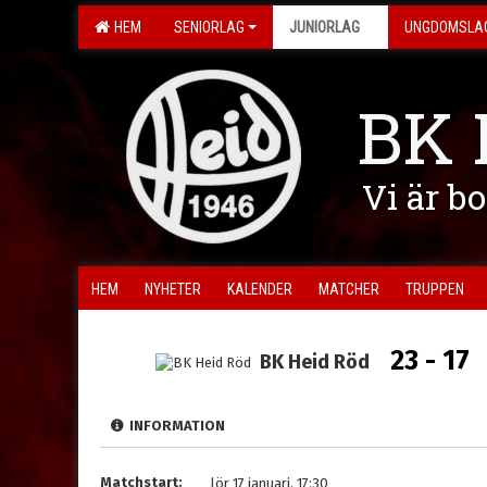
HEM
SENIORLAG
JUNIORLAG
UNGDOMSLA
BK 
Vi är b
HEM
NYHETER
KALENDER
MATCHER
TRUPPEN
23 - 17
BK Heid Röd
INFORMATION
Matchstart:
lör 17 januari, 17:30