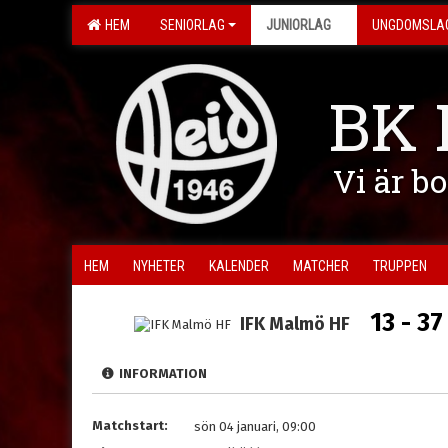
HEM
SENIORLAG
JUNIORLAG
UNGDOMSLA
BK 
Vi är b
HEM
NYHETER
KALENDER
MATCHER
TRUPPEN
13 - 37
IFK Malmö HF
INFORMATION
Matchstart:
sön 04 januari, 09:00