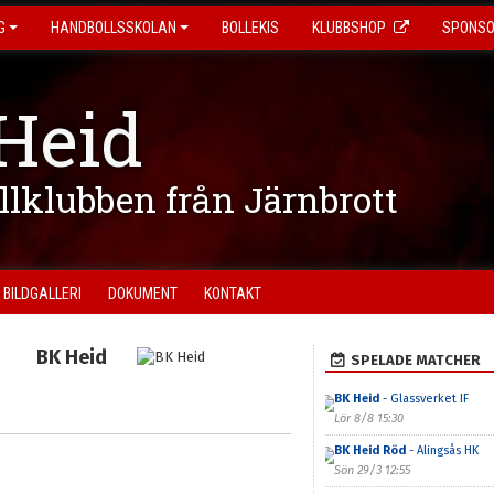
G
HANDBOLLSSKOLAN
BOLLEKIS
KLUBBSHOP
SPONS
Heid
ollklubben från Järnbrott
BILDGALLERI
DOKUMENT
KONTAKT
BK Heid
SPELADE MATCHER
BK Heid
- Glassverket IF
Lör 8/8 15:30
BK Heid Röd
- Alingsås HK
Sön 29/3 12:55