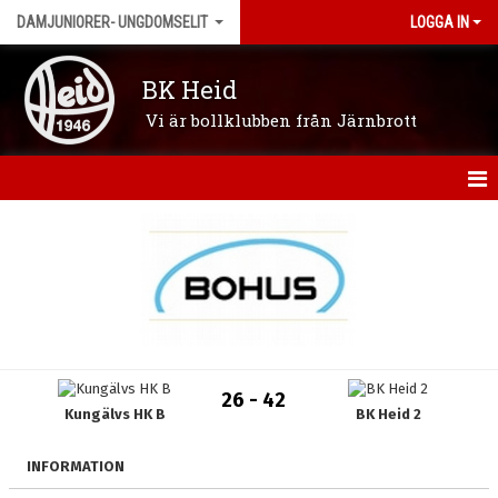
DAMJUNIORER- UNGDOMSELIT
LOGGA IN
BK Heid
Vi är bollklubben från Järnbrott
HEM
NYHETER
KALENDER
MATCHER
26 - 42
Kungälvs HK B
BK Heid 2
TRUPPEN
BILDGALLERI
INFORMATION