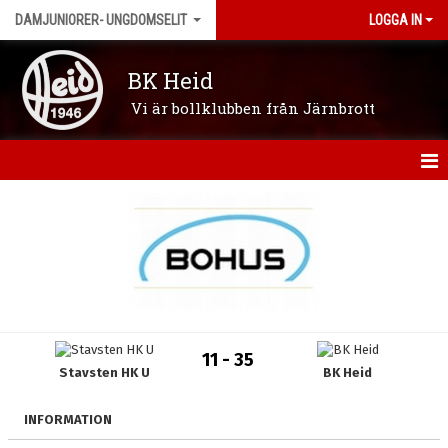
DAMJUNIORER- UNGDOMSELIT
LOGGA IN
BK Heid
Vi är bollklubben från Järnbrott
HEM
NYHETER
KALENDER
MATCHER
11 - 35
Stavsten HK U
BK Heid
TRUPPEN
BILDGALLERI
INFORMATION