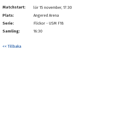
DOKUMENT
Matchstart:
lör 15 november, 17:30
Plats:
Angered Arena
KONTAKT
Serie:
Flickor - USM F18
Samling:
16:30
<< Tillbaka