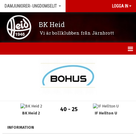
DAMJUNIORER- UNGDOMSELIT
LOGGA IN
BK Heid
Vi är bollklubben från Järnbrott
HEM
NYHETER
KALENDER
MATCHER
40 - 25
BK Heid 2
IF Hellton U
TRUPPEN
BILDGALLERI
INFORMATION