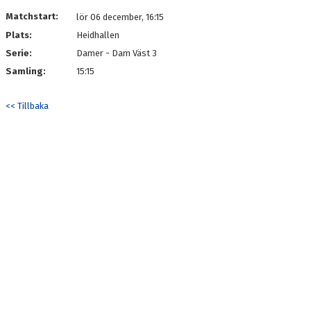
DOKUMENT
Matchstart:
lör 06 december, 16:15
Plats:
Heidhallen
KONTAKT
Serie:
Damer - Dam Väst 3
Samling:
15:15
<< Tillbaka