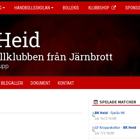
G
HANDBOLLSSKOLAN
BOLLEKIS
KLUBBSHOP
SPONS
Heid
ollklubben från Järnbrott
upp
BILDGALLERI
DOKUMENT
KONTAKT
SPELADE MATCHER
BK Heid
- Fjärås HK
Lör 14/3 14:00
GF Kroppskultur -
BK Heid
Lör 7/3 15:00