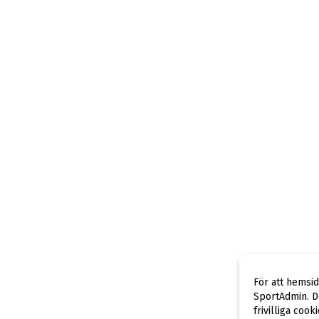
För att hemsi
SportAdmin. De
frivilliga cook