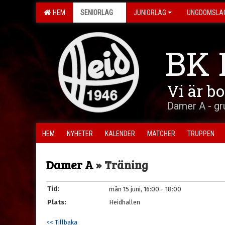
HEM
SENIORLAG
JUNIORLAG
UNGDOMSLA
BK 
Vi är b
Damer A - gr
HEM
NYHETER
KALENDER
MATCHER
TRUPPEN
Damer A
» Träning
Tid:
mån 15 juni, 16:00 - 18:00
Plats:
Heidhallen
<< Tillbaka