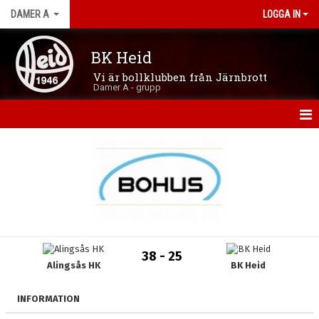
DAMER A
LOGGA IN
BK Heid
Vi är bollklubben från Järnbrott
Damer A - grupp
HEM
NYHETER
KALENDER
MATCHER
38 - 25
Alingsås HK
BK Heid
TRUPPEN
BILDGALLERI
INFORMATION