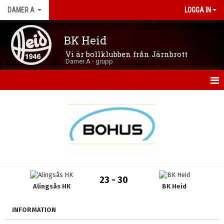
DAMER A
LOGGA IN
BK Heid
Vi är bollklubben från Järnbrott
Damer A - grupp
HEM
NYHETER
KALENDER
MATCHER
23 - 30
Alingsås HK
BK Heid
TRUPPEN
BILDGALLERI
INFORMATION