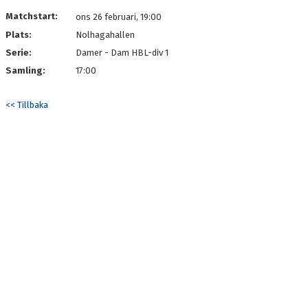
DOKUMENT
Matchstart:
ons 26 februari, 19:00
Plats:
Nolhagahallen
KONTAKT
Serie:
Damer - Dam HBL-div 1
Samling:
17:00
<< Tillbaka