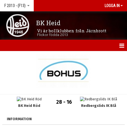
F 2013 - (F13)
LOGGA IN
BK Heid
Vi är bollklubben från Järnbrott
Flickor födda 2013
HEM
NYHETER
KALENDER
MATCHER
28 - 16
BK Heid Röd
Redbergslids IK Blå
TRUPPEN
BILDGALLERI
INFORMATION