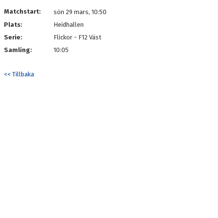
DOKUMENT
Matchstart:
sön 29 mars, 10:50
Plats:
Heidhallen
KONTAKT
Serie:
Flickor - F12 Väst
Samling:
10:05
<< Tillbaka