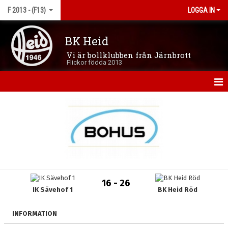
F 2013 - (F13)
LOGGA IN
BK Heid
Vi är bollklubben från Järnbrott
Flickor födda 2013
HEM
NYHETER
KALENDER
MATCHER
16 - 26
IK Sävehof 1
BK Heid Röd
TRUPPEN
BILDGALLERI
INFORMATION