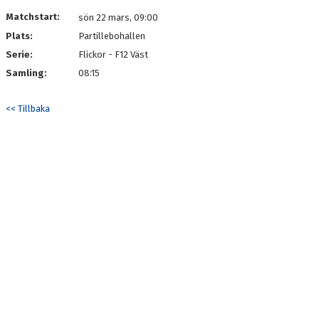
DOKUMENT
Matchstart:
sön 22 mars, 09:00
Plats:
Partillebohallen
KONTAKT
Serie:
Flickor - F12 Väst
Samling:
08:15
<< Tillbaka